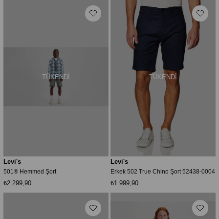
TÜKENDI
TÜKENDI
Levi's
Levi's
501® Hemmed Şort
Erkek 502 True Chino Şort 52438-0004
₺2.299,90
₺1.999,90