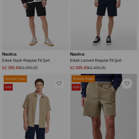
Nautica
Nautica
Erkek Siyah Regular Fit Şort
Erkek Lacivert Regular Fit Şort
₺2.399,40
₺3.999,00
₺2.099,40
₺3.499,00
Ücretsiz Kargo
Ücretsiz Kargo
%40
%20