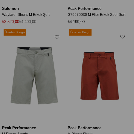
Salomon
Peak Performance
Wayfarer Shorts M Erkek Şort
G79970030 M Flier Erkek Spor Şort
₺3.520,00
₺4.400,00
₺4.199,00
Ücretsiz Kargo
Ücretsiz Kargo
Peak Performance
Peak Performance
M Player Shorts
M Player Shorts