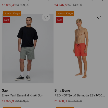
₺2.859,35
₺4.399,00
₺4.646,85
₺7.149,00
Ücretsiz Kargo
Ücretsiz Kargo
%20
%20
Gap
Billa Bong
Erkek Yeşil Essential Khaki Şort
RED HOT Şort & Bermuda EBYJV00134
₺1.999,96
₺2.499,95
₺1.480,00
₺1.850,00