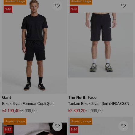
Ücretsiz Kargo
Ücretsiz Kargo
%40
%20
Gant
The North Face
Erkek Siyah Fermuar Cepli Şort
Tanken Erkek Siyah Şort (NF0A8GZNJK31)
₺4.199,40
₺6.999,00
₺2.399,20
₺2.999,00
Ücretsiz Kargo
Ücretsiz Kargo
%35
%20