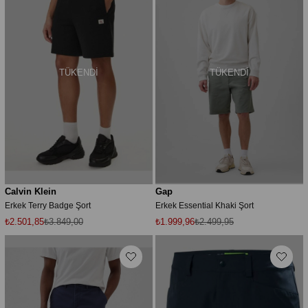
TÜKENDI
TÜKENDI
Calvin Klein
Gap
Erkek Terry Badge Şort
Erkek Essential Khaki Şort
₺2.501,85
₺3.849,00
₺1.999,96
₺2.499,95