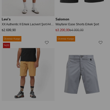
Levi's
Salomon
XX Authentic II Erkek Lacivert Şort A4661-0030
Wayfarer Ease Shorts Erkek Şort
₺2.699,90
₺3.200,00
₺4.000,00
Ücretsiz Kargo
Ücretsiz Kargo
%20