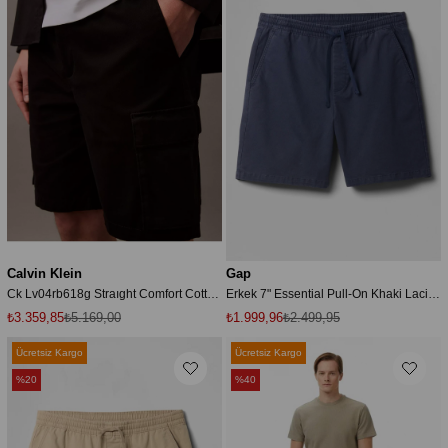
Calvin Klein
Gap
Ck Lv04rb618g Straıght Comfort Cotton 9" Cargo Erkek Şort
Erkek 7" Essential Pull-On Khaki Lacivert Şort
₺3.359,85
₺5.169,00
₺1.999,96
₺2.499,95
Ücretsiz Kargo
Ücretsiz Kargo
%20
%40