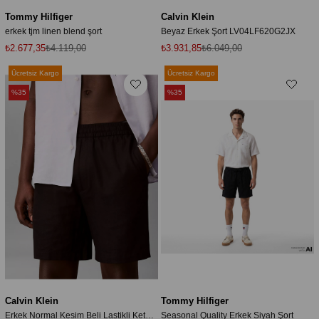
Tommy Hilfiger
Calvin Klein
erkek tjm linen blend şort
Beyaz Erkek Şort LV04LF620G2JX
₺2.677,35
₺4.119,00
₺3.931,85
₺6.049,00
Ücretsiz Kargo
Ücretsiz Kargo
%35
%35
Calvin Klein
Tommy Hilfiger
Erkek Normal Kesim Beli Lastikli Keten Siyah Şort
Seasonal Quality Erkek Siyah Şort