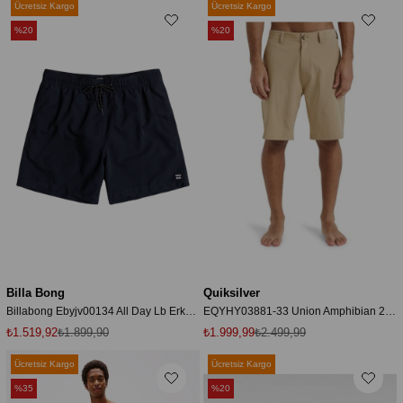
Ücretsiz Kargo
Ücretsiz Kargo
%20
%20
Billa Bong
Quiksilver
Billabong Ebyjv00134 All Day Lb Erkek Şort Mayo
EQYHY03881-33 Union Amphibian 20 Erkek Şort
₺1.519,92
₺1.899,90
₺1.999,99
₺2.499,99
Ücretsiz Kargo
Ücretsiz Kargo
%35
%20