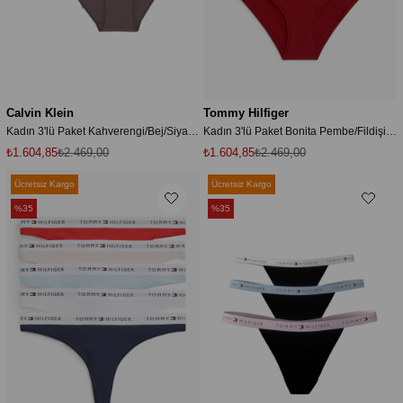
Calvin Klein
Tommy Hilfiger
Kadın 3'lü Paket Kahverengi/Bej/Siyah İç Çamaşırı
Kadın 3'lü Paket Bonita Pembe/Fildişi/Koyu Magma Külot
₺1.604,85
₺2.469,00
₺1.604,85
₺2.469,00
Ücretsiz Kargo
Ücretsiz Kargo
%35
%35