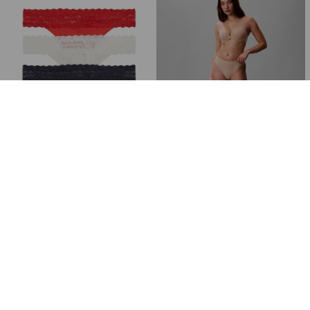
Tommy Hilfiger
Calvin Klein
3 PACK TANGA THONG
THONG 3 PK KADIN TANGA
₺1.604,85
₺2.469,00
₺1.604,85
₺2.469,00
Ücretsiz Kargo
Ücretsiz Kargo
%35
%35