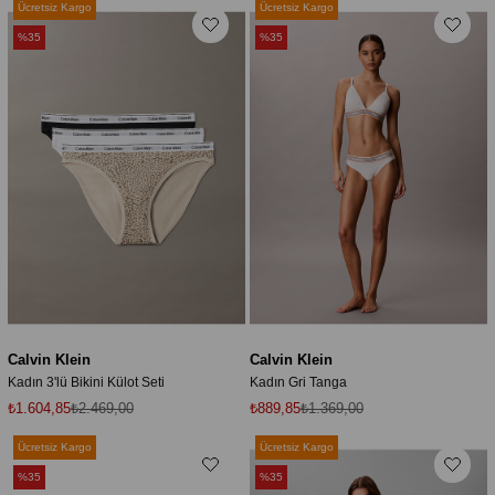
Ücretsiz Kargo
Ücretsiz Kargo
%35
%35
Calvin Klein
Calvin Klein
Kadın 3'lü Bikini Külot Seti
Kadın Gri Tanga
₺1.604,85
₺2.469,00
₺889,85
₺1.369,00
Ücretsiz Kargo
Ücretsiz Kargo
%35
%35