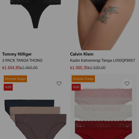
Tommy Hilfiger
Calvin Klein
3 PACK TANGA THONG
Kadın Kahverengi Tanga LV00QF8657
₺1.604,85
₺2.469,00
₺1.000,35
₺1.539,00
Ücretsiz Kargo
Ücretsiz Kargo
%35
%35