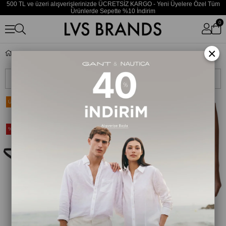
500 TL ve üzeri alışverişlerinizde ÜCRETSİZ KARGO - Yeni Üyelere Özel Tüm
Ürünlerde Sepette %10 İndirim
0
×
Külot
Sıralama
Filtreleme
Ücretsiz Kargo
Ücretsiz Kargo
Yeni Ürün
%35
%35