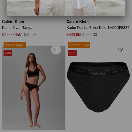
Calvin Klein
Calvin Klein
Kadın Siyah Tanga
Kadın Pembe Bikini Külot LV00QF8827
₺1.000,35
₺1.539,00
₺889,85
₺1.369,00
Ücretsiz Kargo
Ücretsiz Kargo
%35
%35