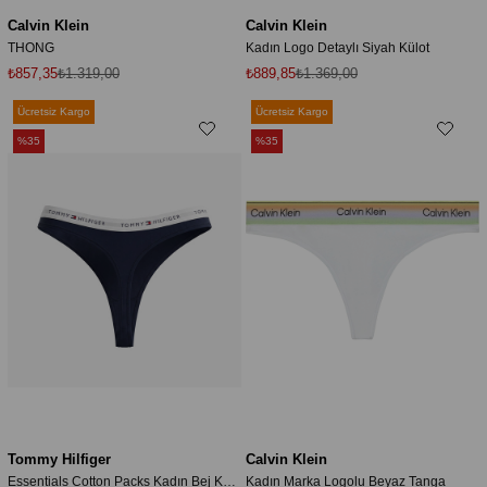
Calvin Klein
Calvin Klein
THONG
Kadın Logo Detaylı Siyah Külot
₺857,35
₺1.319,00
₺889,85
₺1.369,00
Ücretsiz Kargo
Ücretsiz Kargo
%35
%35
Tommy Hilfiger
Calvin Klein
Essentials Cotton Packs Kadın Bej Külot
Kadın Marka Logolu Beyaz Tanga