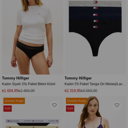
Tommy Hilfiger
Tommy Hilfiger
Kadın Siyah 3'lü Paket Bikini Külot
Kadın 5'li Paket Tanga Gri Melanj/Lacivert/Siyah
₺1.604,85
₺2.469,00
₺2.319,85
₺3.569,00
Ücretsiz Kargo
Ücretsiz Kargo
%35
%35