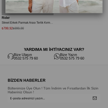
Rider
Street Erkek Parmak Arası Terlik Kırmızı 39/46
₺799,92
₺999,90
YARDIMA MI İHTİYACINIZ VAR?
Bize Ulaşın
Bize Yazın
0532 575 79 60
0532 575 79 60
BİZDEN HABERLER
Bültenimize Üye Olun ! Tüm İndirim ve Fırsatlardan İlk Sizin
Haberiniz Olsun !