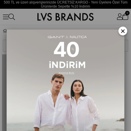
500 TL ve üzeri alışverişlerinizde ÜCRETSİZ KARGO - Yeni Üyelere Özel Tüm
Ürünlerde Sepette %10 İndirim
0
×
Rider
Sıralama
Filtreleme
TÜKENDI