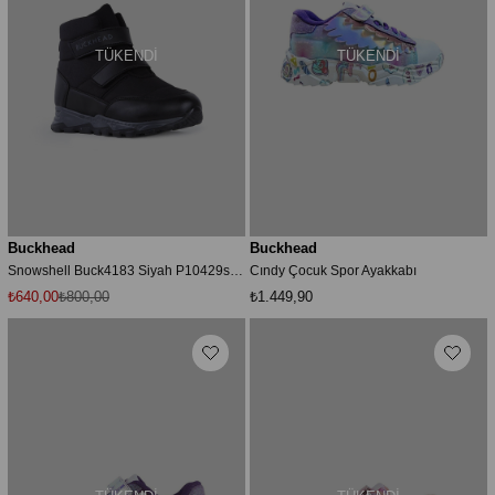
TÜKENDI
TÜKENDI
Buckhead
Buckhead
Snowshell Buck4183 Siyah P10429s3590
Cındy Çocuk Spor Ayakkabı
₺640,00
₺800,00
₺1.449,90