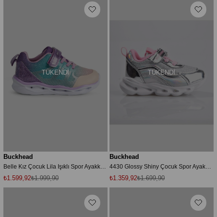
TÜKENDI
TÜKENDI
Buckhead
Buckhead
Belle Kız Çocuk Lila Işıklı Spor Ayakkabı BUCK3029-025
4430 Glossy Shiny Çocuk Spor Ayakkabı
₺1.599,92
₺1.999,90
₺1.359,92
₺1.699,90