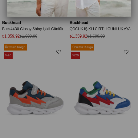
Buckhead
Buckhead
Buck4430 Glossy Shiny Işikli Günlük Lila Kız Çocuk Spor Ayakkabı
ÇOCUK IŞIKLI CIRTLI GÜNLÜK AYAKKABI BUCK4430 GLOSSY SHINY
₺1.359,92
₺1.699,90
₺1.359,92
₺1.699,90
Ücretsiz Kargo
Ücretsiz Kargo
%20
%20