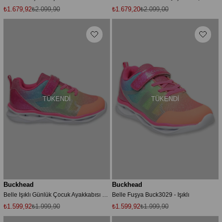
₺1.679,92
₺2.099,90
₺1.679,20
₺2.099,00
TÜKENDI
TÜKENDI
Buckhead
Buckhead
Belle Işıklı Günlük Çocuk Ayakkabısı BUCK3029Fuchsia
Belle Fuşya Buck3029 - Işıklı
₺1.599,92
₺1.999,90
₺1.599,92
₺1.999,90