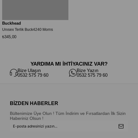
Buckhead
Unısex Terlik Buck4240 Morrıs
₺345,00
YARDIMA MI İHTİYACINIZ VAR?
Bize Ulaşın
Bize Yazın
0532 575 79 60
0532 575 79 60
BİZDEN HABERLER
Bültenimize Üye Olun ! Tüm İndirim ve Fırsatlardan İlk Sizin
Haberiniz Olsun !