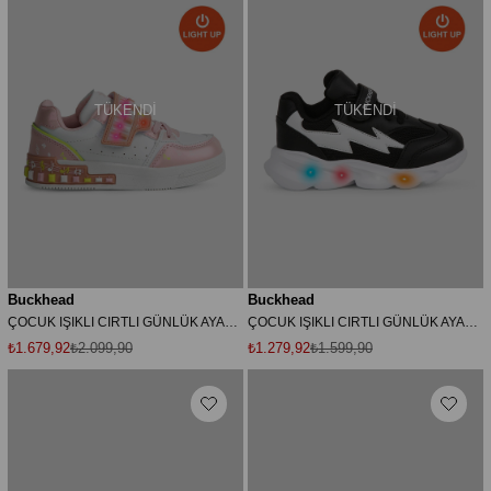
TÜKENDI
TÜKENDI
Buckhead
Buckhead
ÇOCUK IŞIKLI CIRTLI GÜNLÜK AYAKKABI BUCK3030 MELODY
ÇOCUK IŞIKLI CIRTLI GÜNLÜK AYAKKABI BUCK4431 FASTER
₺1.679,92
₺2.099,90
₺1.279,92
₺1.599,90