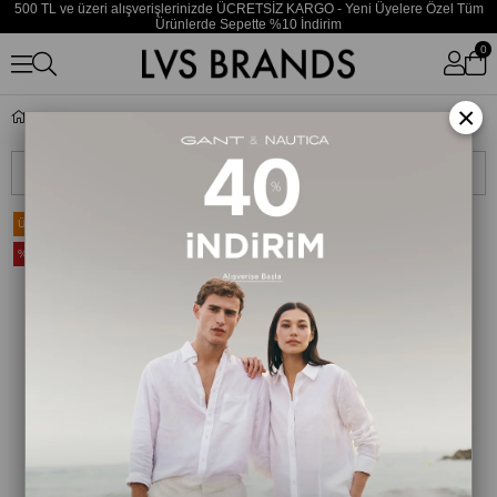
500 TL ve üzeri alışverişlerinizde ÜCRETSİZ KARGO - Yeni Üyelere Özel Tüm
Ürünlerde Sepette %10 İndirim
0
×
Buckhead
Sıralama
Filtreleme
Ücretsiz Kargo
Ücretsiz Kargo
%20
%20