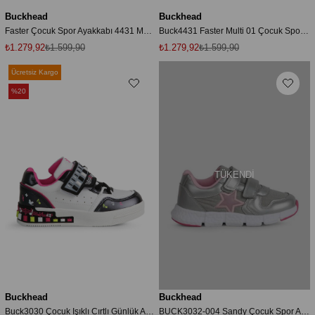
Buckhead
Buckhead
Faster Çocuk Spor Ayakkabı 4431 Multicolor
Buck4431 Faster Multi 01 Çocuk Spor Ayakkabı
₺1.279,92
₺1.599,90
₺1.279,92
₺1.599,90
Ücretsiz Kargo
%20
TÜKENDI
Buckhead
Buckhead
Buck3030 Çocuk Işıklı Cırtlı Günlük Ayakkabı Melody
BUCK3032-004 Sandy Çocuk Spor Ayakkabı