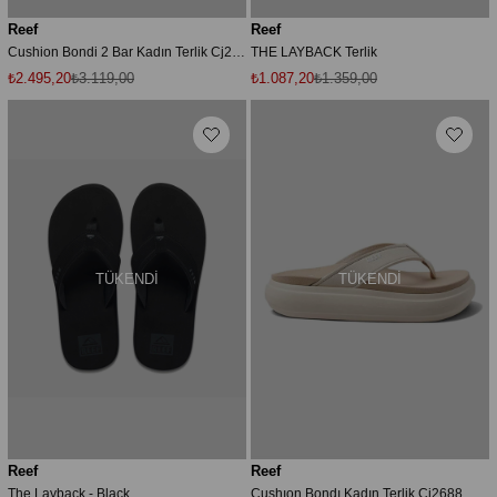
Reef
Reef
Cushion Bondi 2 Bar Kadın Terlik Cj2686 Bej
THE LAYBACK Terlik
₺2.495,20
₺3.119,00
₺1.087,20
₺1.359,00
TÜKENDI
TÜKENDI
Reef
Reef
The Layback - Black
Cushıon Bondı Kadın Terlik Cj2688