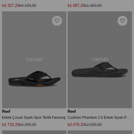
₺3.327,20
₺4.159,00
₺1.087,20
₺1.359,00
TÜKENDI
TÜKENDI
Reef
Reef
Erkek Çocuk Siyah Spor Terlik Fannıng
Cushıon Phantom 2.0 Erkek Siyah Parmak Arası Terlik Cj4346-001
₺2.719,20
₺3.399,00
₺2.079,20
₺2.599,00