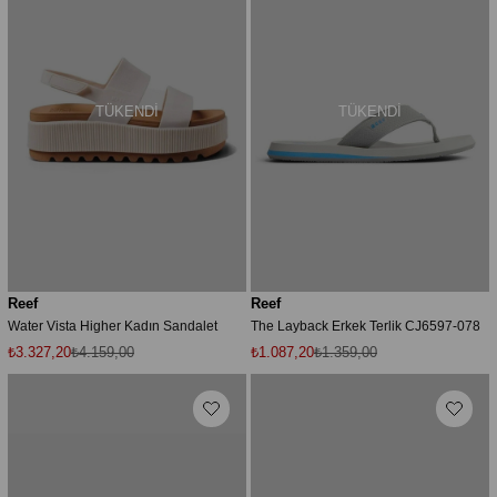
TÜKENDI
TÜKENDI
Reef
Reef
Water Vista Higher Kadın Sandalet
The Layback Erkek Terlik CJ6597-078
₺3.327,20
₺4.159,00
₺1.087,20
₺1.359,00