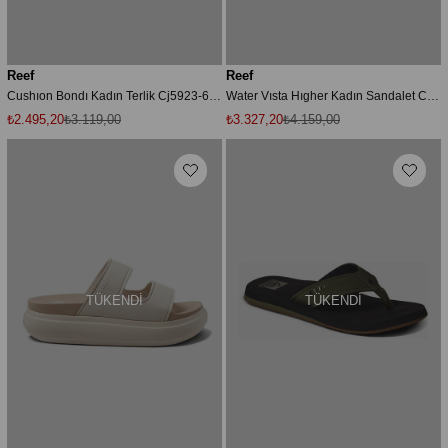
Reef
Reef
Cushıon Bondı Kadın Terlik Cj5923-633
Water Vısta Hıgher Kadın Sandalet Cj6268-633
₺2.495,20
₺3.119,00
₺3.327,20
₺4.159,00
TÜKENDI
TÜKENDI