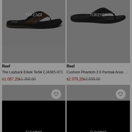
TÜKENDI
TÜKENDI
Reef
Reef
The Layback Erkek Terlik CJ4365-071
Cushıon Phantom 2.0 Parmak Arası Erkek Terlik Siyah
₺1.087,20
₺1.359,00
₺2.079,20
₺2.599,00