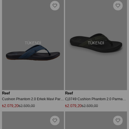
TÜKENDI
TÜKENDI
Reef
Reef
Cushıon Phantom 2.0 Erkek Mavi Parmak Arası Terlik Cj4345-065
Cj3749 Cushion Phantom 2.0 Parmak Arası Haki Erkek Terlik
₺2.079,20
₺2.599,00
₺2.079,20
₺2.599,00