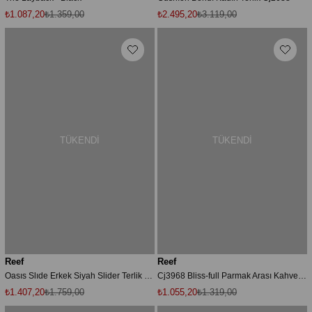
₺1.087,20
₺1.359,00
₺2.495,20
₺3.119,00
TÜKENDI
TÜKENDI
Reef
Reef
Oasıs Slıde Erkek Siyah Slider Terlik Cı9892-001
Cj3968 Bliss-full Parmak Arası Kahverengi Kadın Terlik
₺1.407,20
₺1.759,00
₺1.055,20
₺1.319,00