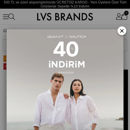
500 TL ve üzeri alışverişlerinizde ÜCRETSİZ KARGO - Yeni Üyelere Özel Tüm
Ürünlerde Sepette %10 İndirim
0
×
Reef
Sıralama
Filtreleme
Ücretsiz Kargo
Ücretsiz Kargo
%20
%20