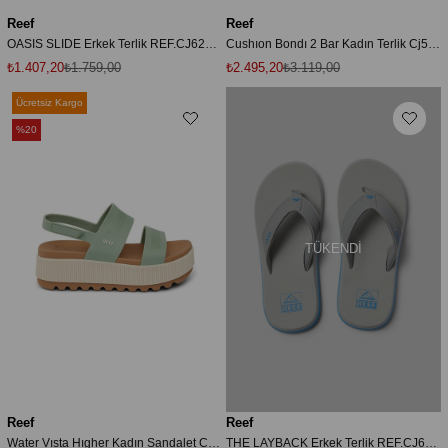
Reef
Reef
OASIS SLIDE Erkek Terlik REF.CJ6236 Beyaz-44
Cushıon Bondı 2 Bar Kadın Terlik Cj5924-633
₺1.407,20
₺1.759,00
₺2.495,20
₺3.119,00
Ücretsiz Kargo
%20
TÜKENDI
Reef
Reef
Water Vısta Hıgher Kadın Sandalet Cj6266-304
THE LAYBACK Erkek Terlik REF.CJ6597 Çok Renkli-46