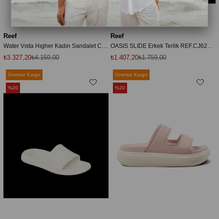
Reef
Reef
Water Vısta Hıgher Kadın Sandalet CJ3568-100
OASIS SLIDE Erkek Terlik REF.CJ6236 Beyaz-42
₺3.327,20
₺4.159,00
₺1.407,20
₺1.759,00
Ücretsiz Kargo
Ücretsiz Kargo
%20
%20