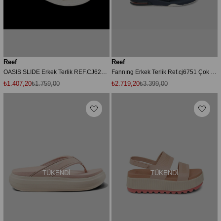
Reef
Reef
OASIS SLIDE Erkek Terlik REF.CJ6236 Beyaz-43
Fannıng Erkek Terlik Ref.cj6751 Çok Renkli-45
₺1.407,20
₺1.759,00
₺2.719,20
₺3.399,00
TÜKENDI
TÜKENDI