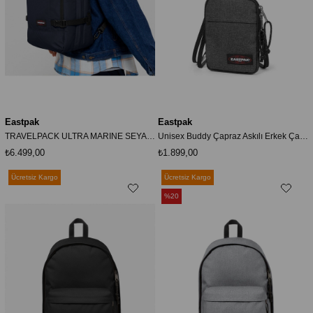
Eastpak
Eastpak
TRAVELPACK ULTRA MARINE SEYAHAT ÇANTASI
Unisex Buddy Çapraz Askılı Erkek Çanta Ek000724
₺6.499,00
₺1.899,00
Ücretsiz Kargo
Ücretsiz Kargo
%20