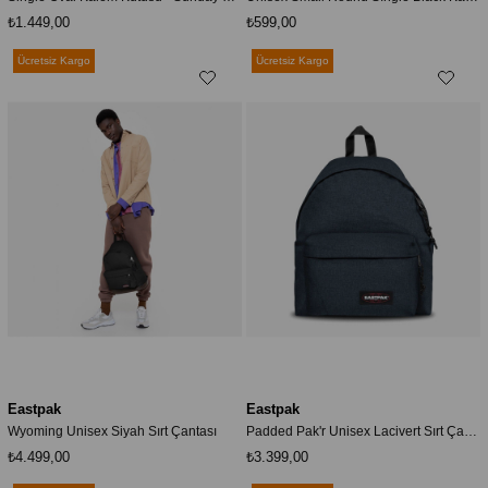
₺1.449,00
₺599,00
Ücretsiz Kargo
Ücretsiz Kargo
Eastpak
Eastpak
Wyoming Unisex Siyah Sırt Çantası
Padded Pak'r Unisex Lacivert Sırt Çantası
₺4.499,00
₺3.399,00