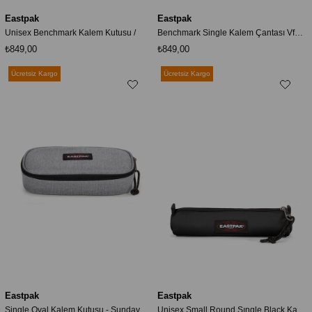
Eastpak
Eastpak
Unisex Benchmark Kalem Kutusu /
Benchmark Single Kalem Çantası Vfe-ek372008 Siyah
₺849,00
₺849,00
Ücretsiz Kargo
Ücretsiz Kargo
Eastpak
Eastpak
Single Oval Kalem Kutusu - Sunday Grey
Unisex Small Round Sıngle Black Kalemlik EK705008