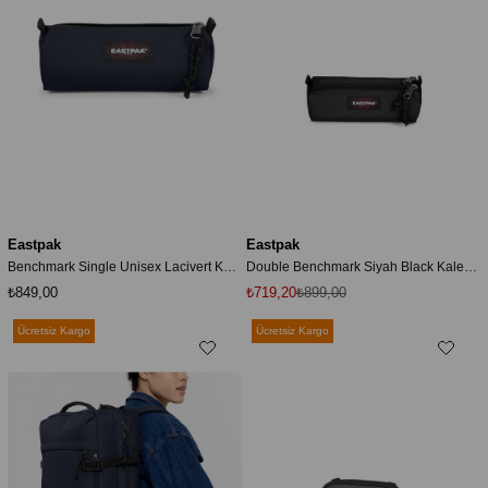
Eastpak
Eastpak
Benchmark Single Unisex Lacivert Kalemlik Ek000372l831
Double Benchmark Siyah Black Kalem Kutusu Ek0a5b92008
₺849,00
₺719,20
₺899,00
Ücretsiz Kargo
Ücretsiz Kargo