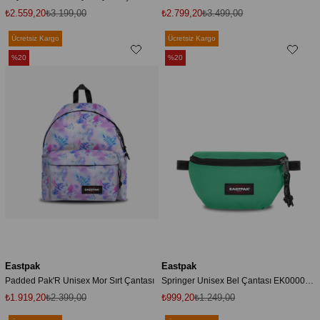
₺2.559,20
₺3.199,00
₺2.799,20
₺3.499,00
Ücretsiz Kargo
Ücretsiz Kargo
%20
%20
Eastpak
Eastpak
Padded Pak'R Unisex Mor Sırt Çantası
Springer Unisex Bel Çantası EK0000746S01
₺1.919,20
₺2.399,00
₺999,20
₺1.249,00