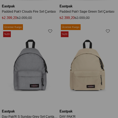
Eastpak
Eastpak
Padded Pak'r Clouds Fire Sırt Çantası
Padded Pak'r Sage Green Sırt Çantası
₺2.399,20
₺2.999,00
₺2.399,20
₺2.999,00
Ücretsiz Kargo
Ücretsiz Kargo
%20
%20
Eastpak
Eastpak
Day Pak'R S Sunday Grey Sırt Çantası EK0A5BG5-363
DAY PAK'R