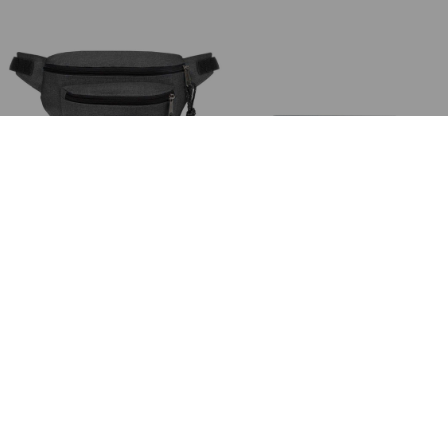
Eastpak
Eastpak
EK07377H Siyah Unisex Bel Çantası 100566417
Sprınger Unısex Bel Çantası
₺1.899,00
₺1.899,00
Ücretsiz Kargo
Ücretsiz Kargo