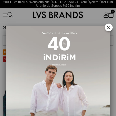
500 TL ve üzeri alışverişlerinizde ÜCRETSİZ KARGO - Yeni Üyelere Özel Tüm
Ürünlerde Sepette %10 İndirim
0
×
Eastpak
Sıralama
Filtreleme
Ücretsiz Kargo
Ücretsiz Kargo
%20
%20