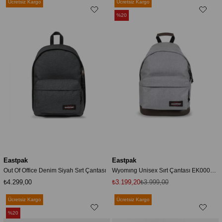
Ücretsiz Kargo
Ücretsiz Kargo
%20
Eastpak
Eastpak
Out Of Office Denim Siyah Sırt Çantası
Wyomıng Unisex Sırt Çantası EK0008113631
₺4.299,00
₺3.199,20
₺3.999,00
Ücretsiz Kargo
Ücretsiz Kargo
%20