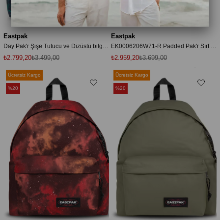
Eastpak
Eastpak
Day Pak'r Şişe Tutucu ve Dizüstü bilgisayar Bölmesi Bulunan Orta Boy Sırt Çantası
EK0006206W71-R Padded Pak'r Sırt Çantası Siyah
₺2.799,20
₺3.499,00
₺2.959,20
₺3.699,00
Ücretsiz Kargo
Ücretsiz Kargo
%20
%20