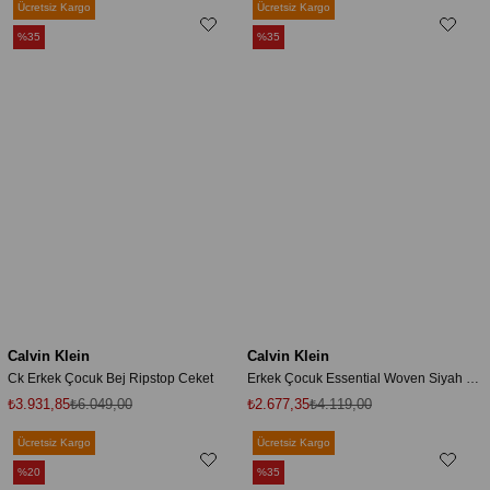
Ücretsiz Kargo
Ücretsiz Kargo
%35
%35
Calvin Klein
Calvin Klein
Ck Erkek Çocuk Bej Ripstop Ceket
Erkek Çocuk Essential Woven Siyah Şort
₺3.931,85
₺6.049,00
₺2.677,35
₺4.119,00
Ücretsiz Kargo
Ücretsiz Kargo
%20
%35