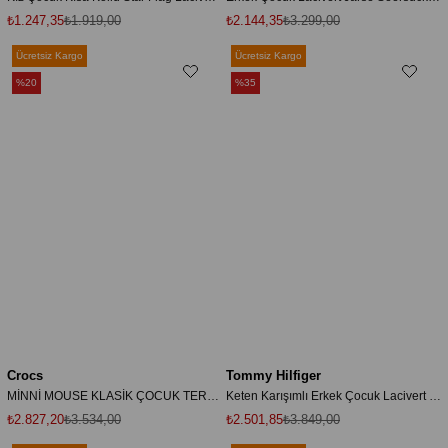
₺1.247,35
₺1.919,00
₺2.144,35
₺3.299,00
Ücretsiz Kargo
Ücretsiz Kargo
%20
%35
Crocs
Tommy Hilfiger
MİNNİ MOUSE KLASİK ÇOCUK TERLİK
Keten Karışımlı Erkek Çocuk Lacivert Şort
₺2.827,20
₺3.534,00
₺2.501,85
₺3.849,00