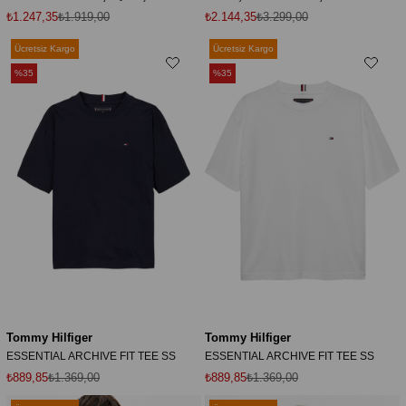
₺1.247,35
₺1.919,00
₺2.144,35
₺3.299,00
Ücretsiz Kargo
Ücretsiz Kargo
%35
%35
Tommy Hilfiger
Tommy Hilfiger
ESSENTIAL ARCHIVE FIT TEE SS
ESSENTIAL ARCHIVE FIT TEE SS
₺889,85
₺1.369,00
₺889,85
₺1.369,00