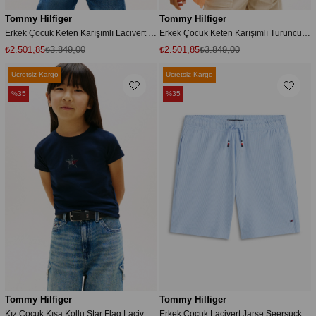
Tommy Hilfiger
Tommy Hilfiger
Erkek Çocuk Keten Karışımlı Lacivert Uzun Kollu Relaxed Gömlek
Erkek Çocuk Keten Karışımlı Turuncu Uzun Kollu Relaxed Gömlek
₺2.501,85
₺3.849,00
₺2.501,85
₺3.849,00
Ücretsiz Kargo
Ücretsiz Kargo
%35
%35
Tommy Hilfiger
Tommy Hilfiger
Kız Çocuk Kısa Kollu Star Flag Lacivert T-Shirt
Erkek Çocuk Lacivert Jarse Seersucker Şort