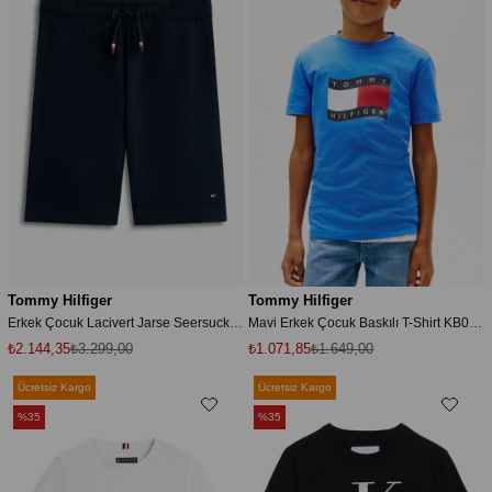
Tommy Hilfiger
Tommy Hilfiger
Erkek Çocuk Lacivert Jarse Seersucker Şort
Mavi Erkek Çocuk Baskılı T-Shirt KB0KB10275C6H
₺2.144,35
₺3.299,00
₺1.071,85
₺1.649,00
Ücretsiz Kargo
Ücretsiz Kargo
%35
%35