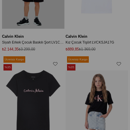
Calvin Klein
Calvin Klein
Siyah Erkek Çocuk Baskılı Şort LV1CKSJC51BEH
Kız Çocuk Tişört LVCKSJA17G
₺2.144,35
₺3.299,00
₺889,85
₺1.369,00
Ücretsiz Kargo
Ücretsiz Kargo
%35
%35