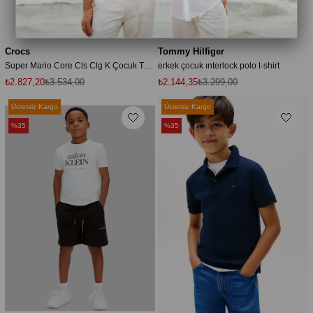
Crocs
Tommy Hilfiger
Super Mario Core Cls Clg K Çocuk Terlik
erkek çocuk ınterlock polo t-shirt
₺2.827,20
₺3.534,00
₺2.144,35
₺3.299,00
Ücretsiz Kargo
Ücretsiz Kargo
%35
%35