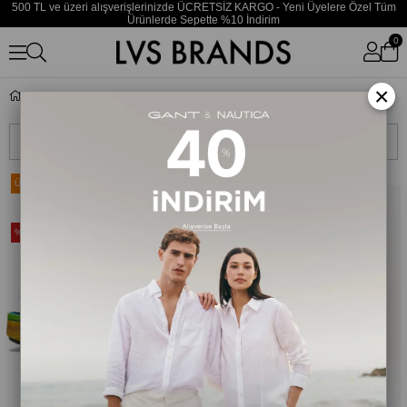
500 TL ve üzeri alışverişlerinizde ÜCRETSİZ KARGO - Yeni Üyelere Özel Tüm
Ürünlerde Sepette %10 İndirim
0
×
Erkek
Sıralama
Filtreleme
Ücretsiz Kargo
Ücretsiz Kargo
Yeni Ürün
Yeni Ürün
%20
%35