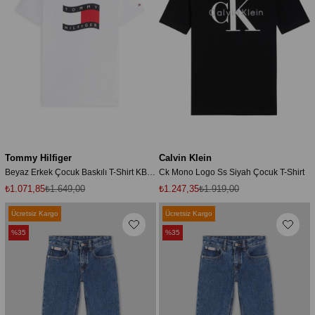
Tommy Hilfiger
Calvin Klein
Beyaz Erkek Çocuk Baskılı T-Shirt KB0KB10275YBR
Ck Mono Logo Ss Siyah Çocuk T-Shirt
₺1.071,85
₺1.649,00
₺1.247,35
₺1.919,00
Ücretsiz Kargo
Ücretsiz Kargo
%35
%35