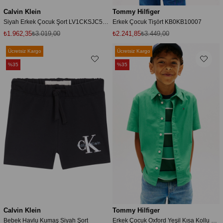
Calvin Klein
Tommy Hilfiger
Siyah Erkek Çocuk Şort LV1CKSJC50BEH
Erkek Çocuk Tişört KB0KB10007
₺1.962,35
₺3.019,00
₺2.241,85
₺3.449,00
Ücretsiz Kargo
Ücretsiz Kargo
%35
%35
Calvin Klein
Tommy Hilfiger
Bebek Havlu Kumaş Siyah Şort
Erkek Çocuk Oxford Yeşil Kısa Kollu Gömlek