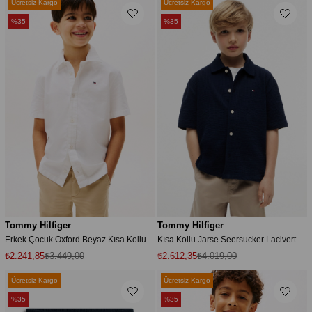
Ücretsiz Kargo
Ücretsiz Kargo
%35
%35
Tommy Hilfiger
Tommy Hilfiger
Erkek Çocuk Oxford Beyaz Kısa Kollu Gömlek
Kısa Kollu Jarse Seersucker Lacivert Erkek Çocuk Gömlek
₺2.241,85
₺3.449,00
₺2.612,35
₺4.019,00
Ücretsiz Kargo
Ücretsiz Kargo
%35
%35