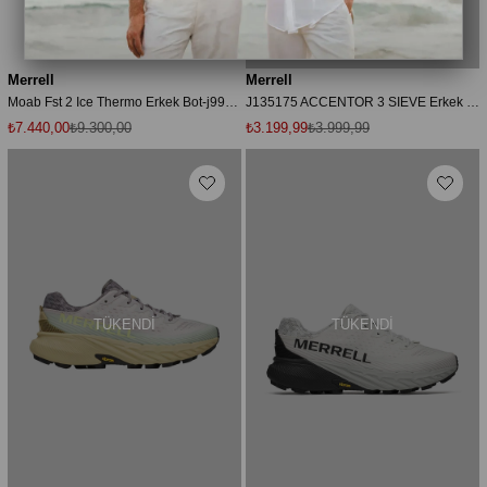
Merrell
Merrell
Moab Fst 2 Ice Thermo Erkek Bot-j99827
J135175 ACCENTOR 3 SIEVE Erkek Sandalet Siyah Mavi
₺7.440,00
₺9.300,00
₺3.199,99
₺3.999,99
TÜKENDI
TÜKENDI