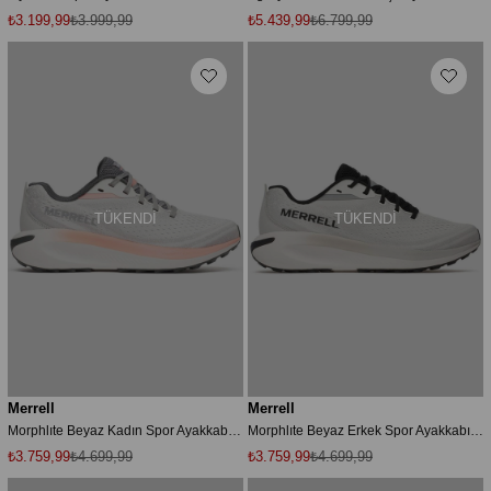
₺3.199,99
₺3.999,99
₺5.439,99
₺6.799,99
TÜKENDI
TÜKENDI
Merrell
Merrell
Morphlıte Beyaz Kadın Spor Ayakkabı J068428-33133
Morphlıte Beyaz Erkek Spor Ayakkabı J068387-33126
₺3.759,99
₺4.699,99
₺3.759,99
₺4.699,99