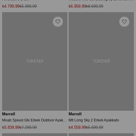
₺4.799,99
₺5.999,99
₺6.959,99
₺8.699,99
TÜKENDI
TÜKENDI
Merrell
Merrell
Moab Speed Gtx Erkek Outdoor Ayakkabısı J067457
Mtl Long Sky 2 Erkek Ayakkabı
₺5.839,99
₺7.299,99
₺4.559,99
₺5.699,99