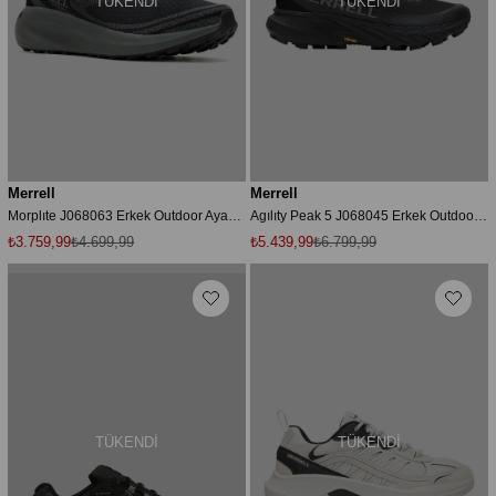
TÜKENDI
TÜKENDI
Merrell
Merrell
Morplıte J068063 Erkek Outdoor Ayakkabı - Siyah
Agılıty Peak 5 J068045 Erkek Outdoor Ayakkabı - Siyah
₺3.759,99
₺4.699,99
₺5.439,99
₺6.799,99
TÜKENDI
TÜKENDI