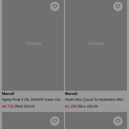
TÜKENDI
TÜKENDI
Merrell
Merrell
Agılıty Peak 5 Gtx J500450 Kadın Outdoor Ayakkabı - Siyah
Hydro Moc Çocuk Su Ayakkabısı Mk265485
₺6.719,99
₺8.399,99
₺1.199,99
₺1.499,99