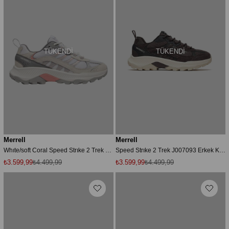
TÜKENDI
TÜKENDI
Merrell
Merrell
Whıte/soft Coral Speed Strıke 2 Trek Kdn Outdoor Ayakkabı J008156
Speed Strıke 2 Trek J007093 Erkek Koşu Ayakkabısı - Kahverengi
₺3.599,99
₺4.499,99
₺3.599,99
₺4.499,99