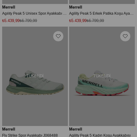
Merrell
Merrell
Agılıty Peak 5 Unisex Spor Ayakkabı Gri-yeşil
Agility Peak 5 Erkek Patika Koşu Ayakkabısı-j068333
₺5.439,99
₺6.799,99
₺5.439,99
₺6.799,99
TÜKENDI
TÜKENDI
Merrell
Merrell
Fly Strike Spor Ayakkabı J068488
Agility Peak 5 Kadın Koşu Ayakkabısı