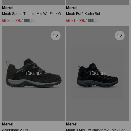
Merrell
Merrell
Moab Speed Thermo Mıd Wp Ekek Outdoor Bot J066913
Moab Fst 2 Kadın Bot
₺6.399,99
₺7.999,99
₺6.319,99
₺7.899,99
TÜKENDI
TÜKENDI
Merrell
Merrell
Alverstone 2 Gtx
Moab 3 Mıd Gtx Black/grey Erkek Bot J036243