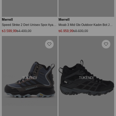
Merrell
Merrell
Speed Strıke 2 Deri Unisex Spor Ayakkabı Kahverengi
Moab 3 Mid Gtx Outdoor Kadın Bot J036308
₺3.599,99
₺4.499,99
₺6.959,99
₺8.699,99
TÜKENDI
TÜKENDI