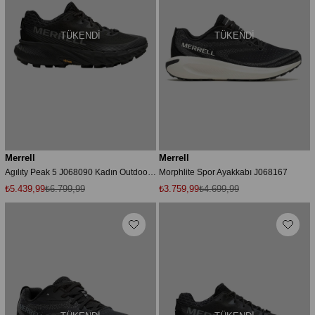
TÜKENDI
TÜKENDI
Merrell
Merrell
Agılıty Peak 5 J068090 Kadın Outdoor Ayakkabı - Siyah
Morphlite Spor Ayakkabı J068167
₺5.439,99
₺6.799,99
₺3.759,99
₺4.699,99