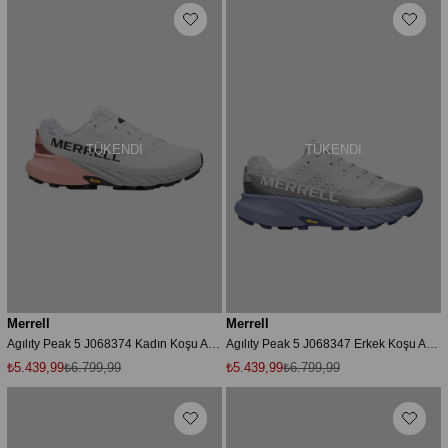
TÜKENDI
TÜKENDI
Merrell
Merrell
Agılıty Peak 5 J068374 Kadın Koşu Ayakkabısı - Beyaz
Agılıty Peak 5 J068347 Erkek Koşu Ayakkabısı - Gri
₺5.439,99
₺6.799,99
₺5.439,99
₺6.799,99