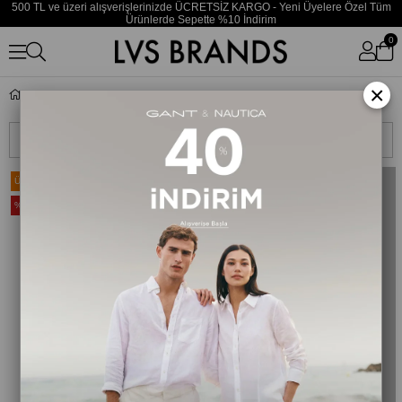
500 TL ve üzeri alışverişlerinizde ÜCRETSİZ KARGO - Yeni Üyelere Özel Tüm
Ürünlerde Sepette %10 İndirim
0
×
Merrell
Sıralama
Filtreleme
Ücretsiz Kargo
%20
TÜKENDI