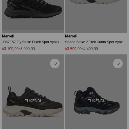
Merrell
Merrell
J067157 Fly Strıke Erkek Spor Ayakkabısı Siyah
Speed Strıke 2 Trek Kadın Spor Ayakkabısı J008158
₺3.199,99
₺3.999,99
₺3.599,99
₺4.499,99
TÜKENDI
TÜKENDI