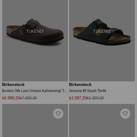
TÜKENDI
TÜKENDI
Birkenstock
Birkenstock
Boston Sfb Leoi Unisex Kahverengi Terlik
Arizona Bf Siyah Terlik
₺5.999,20
₺7.499,00
₺1.087,20
₺1.359,00