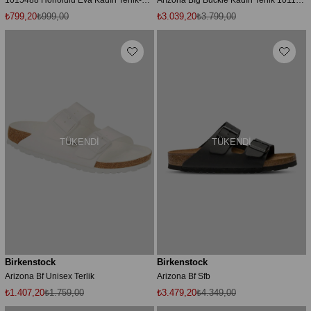
₺799,20
₺999,00
₺3.039,20
₺3.799,00
TÜKENDI
TÜKENDI
Birkenstock
Birkenstock
Arizona Bf Unisex Terlik
Arizona Bf Sfb
₺1.407,20
₺1.759,00
₺3.479,20
₺4.349,00