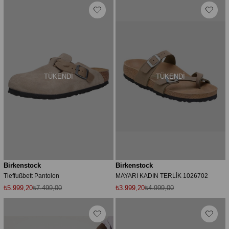
TÜKENDI
TÜKENDI
Birkenstock
Birkenstock
Tieffußbett Pantolon
MAYARI KADIN TERLİK 1026702
₺5.999,20
₺7.499,00
₺3.999,20
₺4.999,00