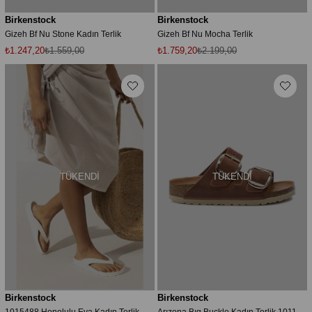
Birkenstock
Birkenstock
Gizeh Bf Nu Stone Kadın Terlik
Gizeh Bf Nu Mocha Terlik
₺1.247,20
₺1.559,00
₺1.759,20
₺2.199,00
TÜKENDI
TÜKENDI
Birkenstock
Birkenstock
1015488 Honolulu Eva Kadın Terlik-beyaz
Arızona Bıg Buckle Kadın Terlik 1011073