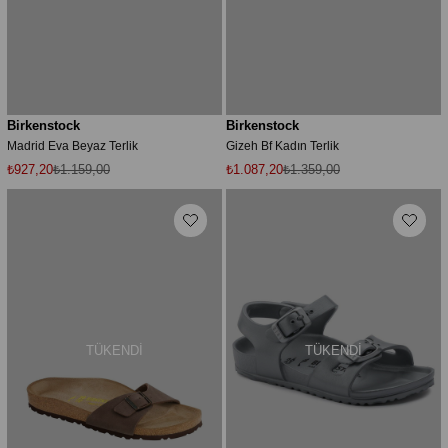
Birkenstock
Birkenstock
Madrid Eva Beyaz Terlik
Gizeh Bf Kadın Terlik
₺927,20
₺1.159,00
₺1.087,20
₺1.359,00
TÜKENDI
TÜKENDI