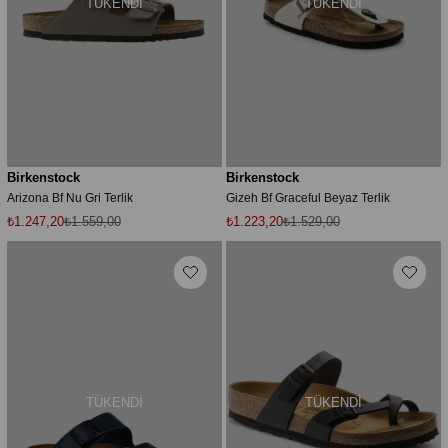
TÜKENDI
TÜKENDI
Birkenstock
Birkenstock
Arizona Bf Nu Gri Terlik
Gizeh Bf Graceful Beyaz Terlik
₺1.247,20
₺1.559,00
₺1.223,20
₺1.529,00
TÜKENDI
TÜKENDI