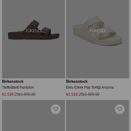
TÜKENDI
TÜKENDI
Birkenstock
Birkenstock
Tieffußbett Pantolon
Ekru Erkek Plaj Terliği Arızona
₺1.519,20
₺1.899,00
₺1.519,20
₺1.899,00