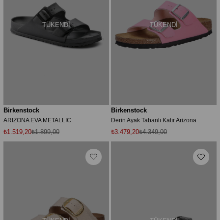
TÜKENDI
TÜKENDI
Birkenstock
Birkenstock
ARIZONA EVA METALLIC
Derin Ayak Tabanlı Katır Arizona
₺1.519,20
₺1.899,00
₺3.479,20
₺4.349,00