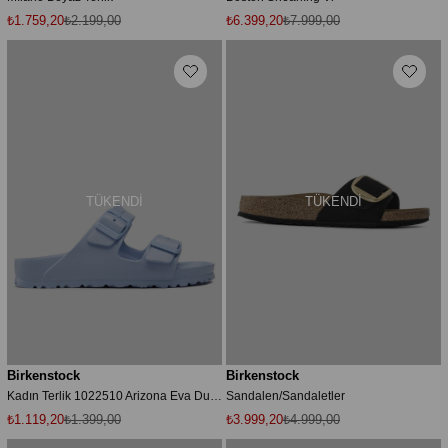
₺1.759,20
₺2.199,00
₺6.399,20
₺7.999,00
TÜKENDI
TÜKENDI
Birkenstock
Birkenstock
Kadın Terlik 1022510 Arizona Eva Dusy Blue
Sandalen/Sandaletler
₺1.119,20
₺1.399,00
₺3.999,20
₺4.999,00