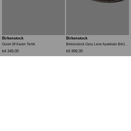
Birkenstock
Birkenstock
Gizeh Bf Kadın Terlik
Birkenstock Gary Leve Ayakkabı Brk1017813
₺4.349,00
₺5.999,00
TÜKENDI
TÜKENDI