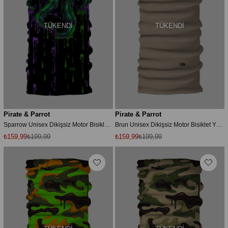
TÜKENDI
TÜKENDI
Pirate & Parrot
Pirate & Parrot
Sparrow Unisex Dikişsiz Motor Bisiklet Yüz Maskesi Bandana
Brun Unisex Dikişsiz Motor Bisiklet Yüz Maskesi Bandana
₺159,99
₺199,99
₺159,99
₺199,99