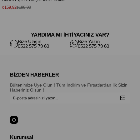
₺159,92
₺199,90
YARDIMA MI İHTİYACINIZ VAR?
Bize Ulaşın
Bize Yazın
0532 575 79 60
0532 575 79 60
BİZDEN HABERLER
Bültenimize Üye Olun ! Tüm İndirim ve Fırsatlardan İlk Sizin
Haberiniz Olsun !
Kurumsal