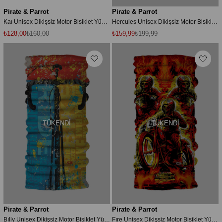
Pirate & Parrot
Pirate & Parrot
Kaı Unisex Dikişsiz Motor Bisiklet Yüz Maskesi Bandana
Hercules Unisex Dikişsiz Motor Bisiklet Yüz Maskesi Bandana
₺128,00
₺160,00
₺159,99
₺199,99
TÜKENDI
TÜKENDI
Pirate & Parrot
Pirate & Parrot
Bılly Unisex Dikişsiz Motor Bisiklet Yüz Maskesi Bandana
Fıre Unisex Dikişsiz Motor Bisiklet Yüz Maskesi Bandana