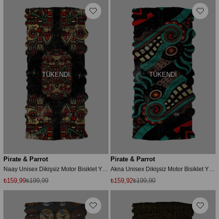
TÜKENDI
TÜKENDI
Pirate & Parrot
Pirate & Parrot
Naay Unisex Dikişsiz Motor Bisiklet Yüz Maskesi Bandana
Akna Unisex Dikişsiz Motor Bisiklet Yüz Maskesi Bandana
₺159,99
₺199,99
₺159,92
₺199,90