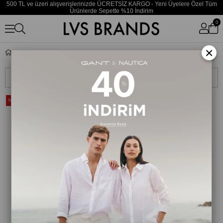
500 TL ve üzeri alışverişlerinizde ÜCRETSİZ KARGO - Yeni Üyelere Özel Tüm
Ürünlerde Sepette %10 İndirim
0
×
Pirate & Parrot
Sıralama
Filtreleme
%20
%20