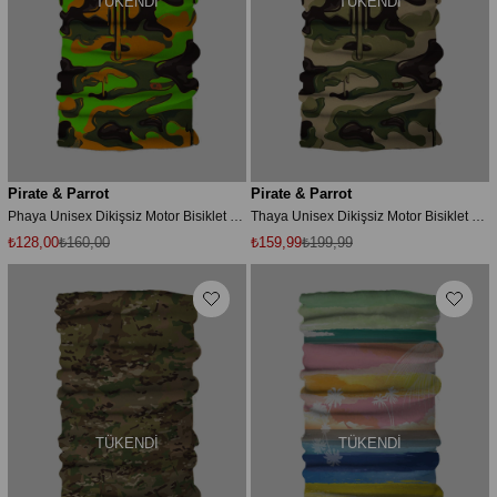
TÜKENDI
TÜKENDI
Pirate & Parrot
Pirate & Parrot
Phaya Unisex Dikişsiz Motor Bisiklet Yüz Maskesi Bandana
Thaya Unisex Dikişsiz Motor Bisiklet Yüz Maskesi Bandana
₺128,00
₺160,00
₺159,99
₺199,99
TÜKENDI
TÜKENDI