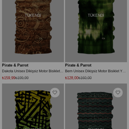
TÜKENDI
TÜKENDI
Pirate & Parrot
Pirate & Parrot
Dakota Unisex Dikişsiz Motor Bisiklet Yüz Maskesi Bandana
Bern Unisex Dikişsiz Motor Bisiklet Yüz Maskesi Bandana
₺159,99
₺199,99
₺128,00
₺160,00