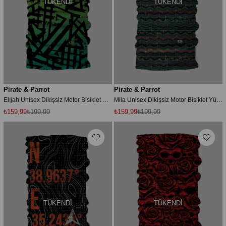
TÜKENDI
TÜKENDI
Pirate & Parrot
Pirate & Parrot
Elıjah Unisex Dikişsiz Motor Bisiklet Yüz Maskesi Bandana
Mila Unisex Dikişsiz Motor Bisiklet Yüz Maskesi Bandana
₺159,99
₺199,99
₺159,99
₺199,99
TÜKENDI
TÜKENDI