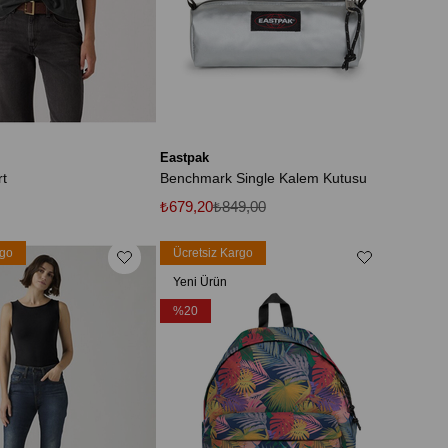
Eastpak
rt
Benchmark Single Kalem Kutusu
₺679,20
₺849,00
rgo
Ücretsiz Kargo
Yeni Ürün
%20