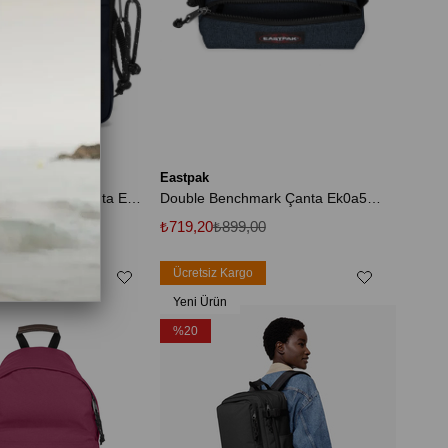
Eastpak
Buddy Ultra Marine Mini Çanta Ek000724l831
Double Benchmark Çanta Ek0a5b9226w1
.899,00
₺719,20
₺899,00
rgo
Ücretsiz Kargo
Yeni Ürün
%20