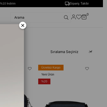
Sipariş Takibi
 %10 İndirim
0
×
rgo
Ücretsiz Kargo
Yeni Ürün
%20