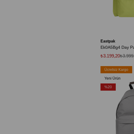
Eastpak
₺3.199,20
₺3.999
Ücretsiz Kargo
Yeni Ürün
%20