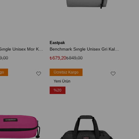
Eastpak
Benchmark Sıngle Unisex Mor Kalemlik
Benchmark Sıngle Unisex Gri Kalemlik
9,00
₺679,20
₺849,00
rgo
Ücretsiz Kargo
Yeni Ürün
%20