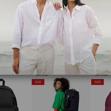
Eastpak
Eastpak
Small Round Sıngle Çanta Ek000705l831
Blanket M Siyah Tablet Çantası Ek424008
₺1.519,20
₺1.899,00
₺1.519,20
₺1
Ücretsiz Kargo
Ücretsiz Ka
Yeni Ürün
Yeni Ürün
%20
%20