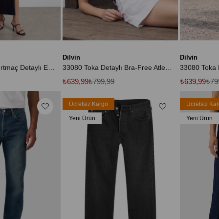
Dilvin
Dilvin
91640 Straplez Yırtmaç Detaylı Elbise-Siyah
33080 Toka Detaylı Bra-Free Atlet-Siyah
₺639,99
₺799,99
₺639,99
₺79
Ücretsiz Kargo
Ücretsiz Ka
Yeni Ürün
Yeni Ürün