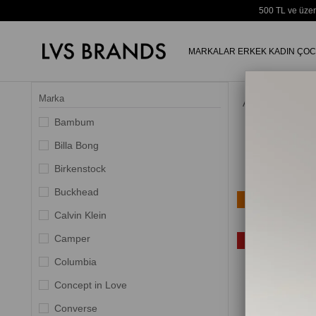
500 TL ve üzer
MARKALAR
ERKEK
KADIN
ÇOC
Marka
Anasayfa
Bambum
Billa Bong
Birkenstock
Buckhead
Ücretsiz Kargo
Calvin Klein
Yeni Ürün
Camper
%20
Columbia
Concept in Love
Converse