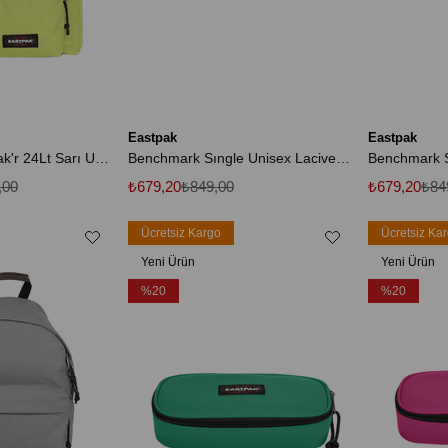
Eastpak
Eastpak
Ek0A5Bg4 Day Pak'r 24Lt Sarı Unisex Spor Çanta
Benchmark Sıngle Unisex Lacivert Kalemlik
,00
₺679,20
₺849,00
₺679,20
₺84
Ücretsiz Kargo
Ücretsiz Ka
Yeni Ürün
Yeni Ürün
%20
%20