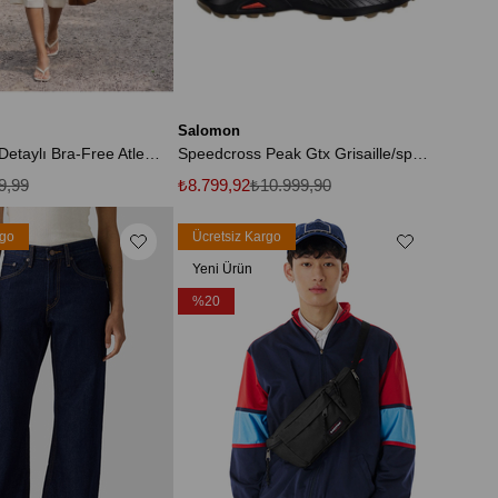
Salomon
33080 Toka Detaylı Bra-Free Atlet-Ekru
Speedcross Peak Gtx Grisaille/spellbound/safari Erkek Ayakkabı L49144200
9,99
₺8.799,92
₺10.999,90
rgo
Ücretsiz Kargo
Yeni Ürün
%20