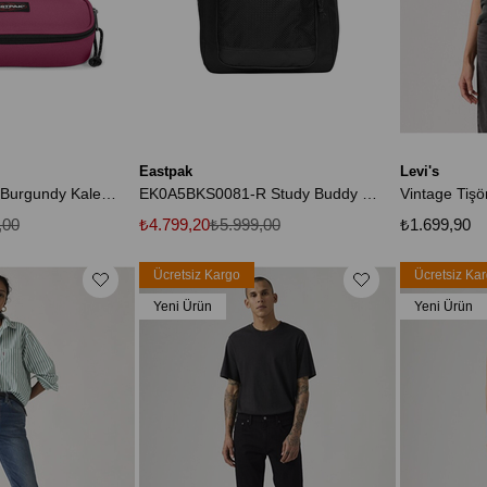
Eastpak
Levi's
Oval Single Wine Burgundy Kalem Çantası EK0007176S11
EK0A5BKS0081-R Study Buddy Sırt Çantası Siyah
Vintage Tişö
,00
₺4.799,20
₺5.999,00
₺1.699,90
Ücretsiz Kargo
Ücretsiz Ka
Yeni Ürün
Yeni Ürün