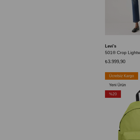
Levi's
₺3.999,90
Ücretsiz Kargo
Yeni Ürün
%20