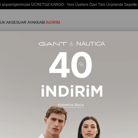
i alışverişlerinizde ÜCRETSİZ KARGO - Yeni Üyelere Özel Tüm Ürünlerde Sepette
UK
AKSESUAR
AYAKKABI
İNDİRİM
İndirim
15515 Ürün
Ücretsiz Kargo
Ücretsiz Ka
Yeni Ürün
Yeni Ürün
%20
%20