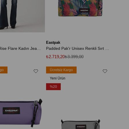
Eastpak
726™ High Rise Flare Kadın Jean Pantolon
Padded Pak'r Unisex Renkli Sırt Çantası
₺2.719,20
₺3.399,00
rgo
Ücretsiz Kargo
Yeni Ürün
%20