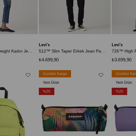
Levi's
Levi's
501® Crop Lightweight Kadın Jean Pantolon - History Today
512™ Slim Taper Erkek Jean Pantolon - Sta-Black
₺4.699,90
₺3.699,90
Ücretsiz Kargo
Ücretsiz Ka
Yeni Ürün
Yeni Ürün
%20
%20