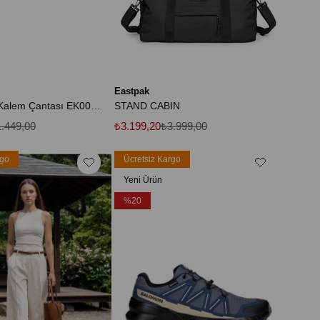
Eastpak
Oval Single Kalem Çantası EK000717B0A1
STAND CABIN
.449,00
₺3.199,20
₺3.999,00
rgo
Ücretsiz Kargo
Yeni Ürün
%20