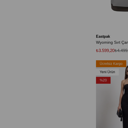
Eastpak
₺3.599,20
₺4.499
Ücretsiz Kargo
Yeni Ürün
%20