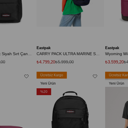
Eastpak
Eastpak
Day Offıce Unisex Siyah Sırt Çantası Ek0a5bik77h1
CARRY PACK ULTRA MARINE SEYAHAT ÇANTASI
,00
₺4.799,20
₺5.999,00
₺3.599,20
₺4
Ücretsiz Kargo
Ücretsiz Ka
Yeni Ürün
Yeni Ürün
%20