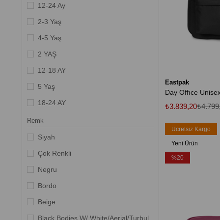
Indigo
12-24 Ay
Siyah/Yeşil
2-3 Yaş
Siyah/Sarı
4-5 Yaş
2 YAŞ
12-18 AY
Eastpak
5 Yaş
18-24 AY
₺3.839,20
₺4.799
3 Yaş
Remk
Ücretsiz Kargo
6-12 Ay
Siyah
Yeni Ürün
14-15 Yaş
Çok Renkli
%20
6-7 Yaş
Negru
70
Bordo
U
Beige
Black Bodies W/ White/Aerial/Turbul