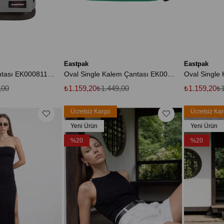
Eastpak
Eastpak
Wyoming Sırt Çantası EK0008118Y21
Oval Single Kalem Çantası EK000717B0B1
,00
₺1.159,20
₺1.449,00
₺1.159,20
₺1
Ücretsiz Kargo
Ücretsiz Ka
Yeni Ürün
Yeni Ürün
%20
%20