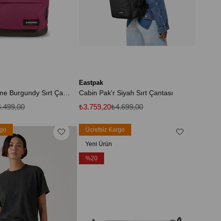
Eastpak
Wyoming Wine Burgundy Sırt Çantası EK0008116S11
Cabin Pak'r Siyah Sırt Çantası
.499,00
₺3.759,20
₺4.699,00
rgo
Ücretsiz Kargo
Yeni Ürün
%20