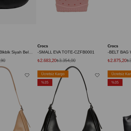
Crocs
Crocs
Ne Pu Waist Bag Blkblk Siyah Bel Çantası
-SMALL EVA TOTE-CZFB0001
,90
₺2.683,20
₺3.354,00
₺2.875,20
₺3
Ücretsiz Kargo
Ücretsiz Ka
%35
%35