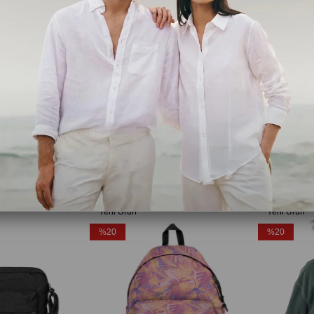
Eastpak
Eastpak
Wyoming Wine Burgundy Sırt Çantası EK0008116S11
Padded Pak'r Unisex Renkli Sırt Çantası
,00
₺2.719,20
₺3.399,00
₺3.199,20
₺3
Ücretsiz Kargo
Ücretsiz Ka
Yeni Ürün
Yeni Ürün
%20
%20