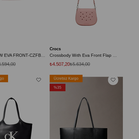
Crocs
-BELT BAG W EVA FRONT-CZFB0004
Crossbody Wıth Eva Front Flap Unisex Çanta CZFB0030
.594,00
₺4.507,20
₺5.634,00
rgo
Ücretsiz Kargo
%35