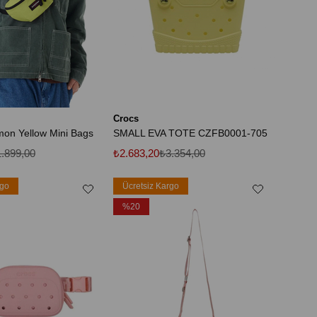
Crocs
mon Yellow Mini Bags
SMALL EVA TOTE CZFB0001-705
.899,00
₺2.683,20
₺3.354,00
rgo
Ücretsiz Kargo
%20