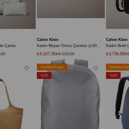
Calvin Klein
Calvin Klein
te Çanta
Kadın Beyaz Omuz Çantası (LV04F3268G-2XB)
,00
₺4.107,35
₺6.319,00
₺3.736,85
₺5
Ücretsiz Kargo
Ücretsiz Ka
%20
%20