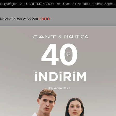
i alışverişlerinizde ÜCRETSİZ KARGO - Yeni Üyelere Özel Tüm Ürünlerde Sepette
UK
AKSESUAR
AYAKKABI
İNDİRİM
Kadın
ÇANTA
1169 Ürün
Ücretsiz Kargo
Ücretsiz Ka
Yeni Ürün
Yeni Ürün
%20
%20