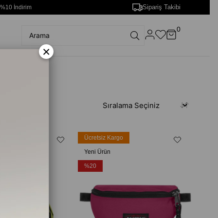
Sipariş Takibi
 %10 İndirim
0
×
rgo
Ücretsiz Kargo
Yeni Ürün
%20