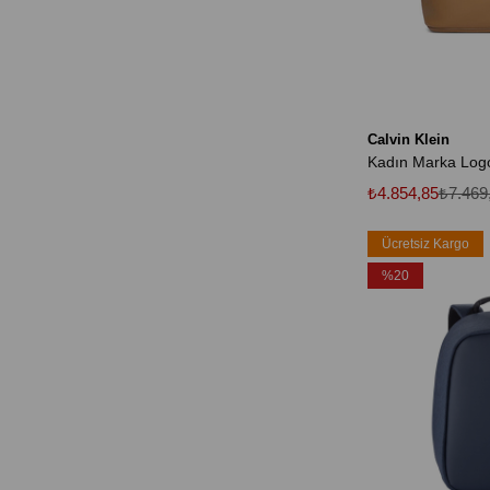
Calvin Klein
₺4.854,85
₺7.469
Ücretsiz Kargo
%20