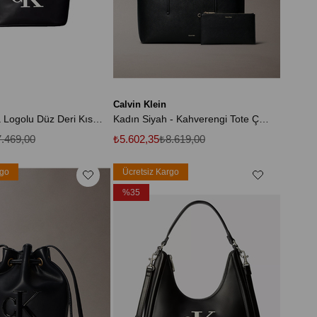
Calvin Klein
Kadın Marka Logolu Düz Deri Kısa Askılı Siyah Çanta
Kadın Siyah - Kahverengi Tote Çanta
.469,00
₺5.602,35
₺8.619,00
rgo
Ücretsiz Kargo
%35