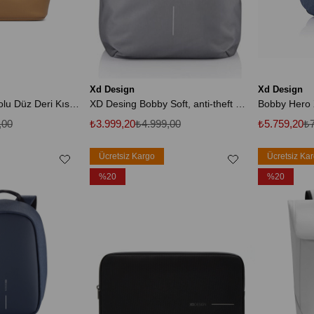
Xd Design
Xd Design
Kadın Marka Logolu Düz Deri Kısa Askılı Kahverengi1 Çanta
XD Desing Bobby Soft, anti-theft Unisex Sırt Çantası P705.792
,00
₺3.999,20
₺4.999,00
₺5.759,20
₺7
Ücretsiz Kargo
Ücretsiz Ka
%20
%20