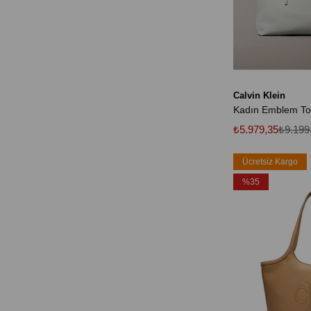
Calvin Klein
Kadın Emblem To
₺5.979,35
₺9.199
Ücretsiz Kargo
%35