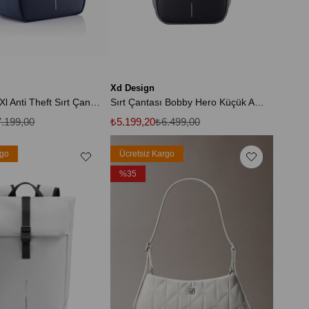
Xd Design
Bobby Hero Xl Anti Theft Sırt Çantası
Sırt Çantası Bobby Hero Küçük Anti-Diebstahl
.199,00
₺5.199,20
₺6.499,00
rgo
Ücretsiz Kargo
%35