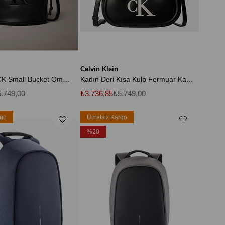
Calvin Klein
Kadın Bold CK Small Bucket Omuz Çantası
Kadın Deri Kısa Kulp Fermuar Kapama CK Logo Desenli Siyah Çanta
.749,00
₺3.736,85
₺5.749,00
rgo
Ücretsiz Kargo
%20