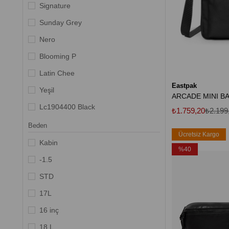
Levi's
Signature
Moon Boot
Sunday Grey
New Era
Nero
Blooming P
Latin Chee
Eastpak
Yeşil
Lc1904400 Black
₺1.759,20
₺2.199
Dark Blue
Beden
Ücretsiz Kargo
Şampanya
Kabin
%40
Uçuk Pembe
-1.5
Kırmızı
STD
Lacivert
17L
Koyu Gri
16 inç
18 L