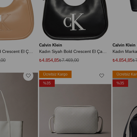
Calvin Klein
Calvin Klein
Kadın Tannin Bold Crescent El Çantası
Kadın Siyah Bold Crescent El Çantası
,00
₺4.854,85
₺7.469,00
₺4.854,85
₺7
Ücretsiz Kargo
Ücretsiz Ka
%35
%35