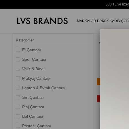
500 TL ve üzer
MARKALAR
ERKEK
KADIN
ÇOC
Kategoriler
Anasayfa
El Çantası
Spor Çantası
Valiz & Bavul
Makyaj Çantası
Ücretsiz Kargo
Laptop & Evrak Çantası
Yeni Ürün
Sırt Çantası
%20
Plaj Çantası
Bel Çantası
Postacı Çantası