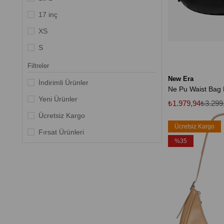
17 inç
XS
S
M
Filtreler
New Era
L
İndirimli Ürünler
XL
Yeni Ürünler
₺1.979,94
₺3.299
Ücretsiz Kargo
Ücretsiz Kargo
0
Fırsat Ürünleri
%35
36/38