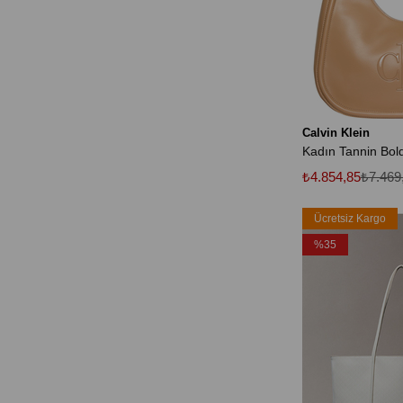
Calvin Klein
₺4.854,85
₺7.469
Ücretsiz Kargo
%35