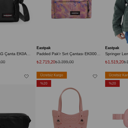
Eastpak
Eastpak
ARCADE MINI BAG Çanta EK0A5BN50081 STD
Padded Pak'r Sırt Çantası EK000620B0P1
Springer Le
,00
₺2.719,20
₺3.399,00
₺1.519,20
₺1
Ücretsiz Kargo
Ücretsiz Ka
%20
%20