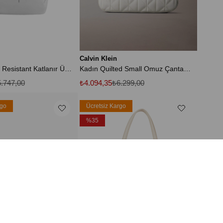
Calvin Klein
Urban Water Resistant Katlanır Üst Sırt Çantası
Kadın Quilted Small Omuz Çantası - Beyaz
.747,00
₺4.094,35
₺6.299,00
rgo
Ücretsiz Kargo
%35