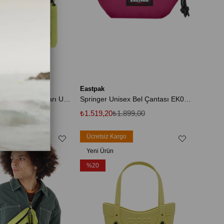
Eastpak
Ek0A5Bg4 Day Pak'r 24Lt Sarı Unisex Spor Çanta
Springer Unisex Bel Çantası EK0000746S11
.999,00
₺1.519,20
₺1.899,00
rgo
Ücretsiz Kargo
Yeni Ürün
%20