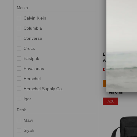
Omuz Çantası
Marka
Calvin Klein
Columbia
Converse
Crocs
Eastpak
Eastpak
Havaianas
₺3.599,20
₺4.499
Herschel
Ücretsiz Kargo
Herschel Supply Co.
Yeni Ürün
Igor
%20
Jack Wolfskin
Renk
Jansport
Mavi
Kipling
Siyah