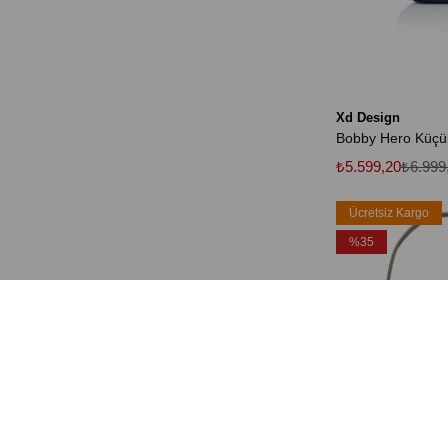
Xd Design
₺5.599,20
₺6.999
Ücretsiz Kargo
%35