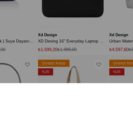
Xd Design
Xd Design
Bobby Hero Küçük | Suya Dayanıklı Sırt Çantası, Laptop ve Tablet Uyumlu, 11.5 L
XD Desing 16" Everyday Laptop Kılıfı P706.211
,00
₺1.599,20
₺1.999,00
₺4.597,60
₺5
Ücretsiz Kargo
Ücretsiz Ka
%35
%35