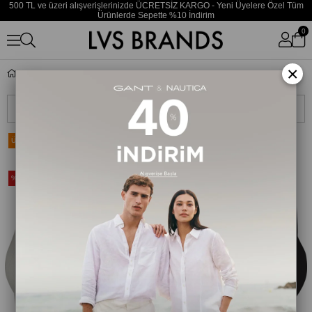
500 TL ve üzeri alışverişlerinizde ÜCRETSİZ KARGO - Yeni Üyelere Özel Tüm
Ürünlerde Sepette %10 İndirim
0
×
Calvin Klein
Sıralama
Filtreleme
Ücretsiz Kargo
Ücretsiz Kargo
Yeni Ürün
Yeni Ürün
%35
%35