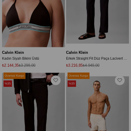
Calvin Klein
Calvin Klein
Kadın Siyah Bikini Üstü
Erkek Straight Fit Düz Paça Lacivert Pantolon
₺2.144,35
₺3.299,00
₺3.216,85
₺4.949,00
Ücretsiz Kargo
Ücretsiz Kargo
%35
%35