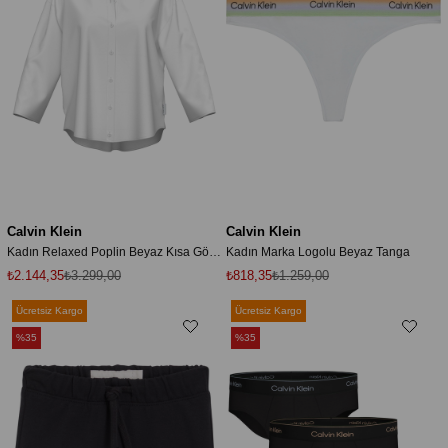
Calvin Klein
Calvin Klein
Kadın Relaxed Poplin Beyaz Kısa Gömlek
Kadın Marka Logolu Beyaz Tanga
₺2.144,35
₺3.299,00
₺818,35
₺1.259,00
Ücretsiz Kargo
Ücretsiz Kargo
%35
%35