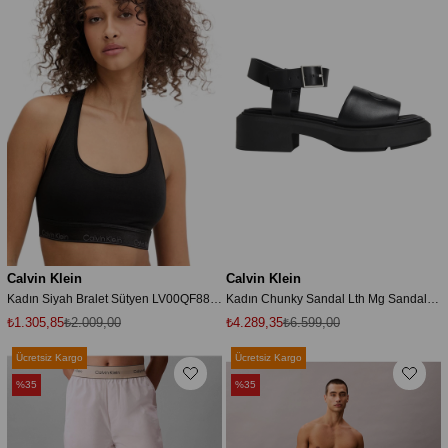
Calvin Klein
Calvin Klein
Kadın Siyah Bralet Sütyen LV00QF8869
Kadın Chunky Sandal Lth Mg Sandalet HW0HW031310GJ
₺1.305,85
₺2.009,00
₺4.289,35
₺6.599,00
Ücretsiz Kargo
Ücretsiz Kargo
%35
%35