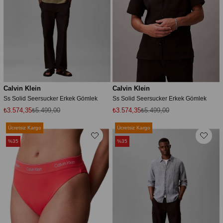
Calvin Klein
Calvin Klein
Ss Solid Seersucker Erkek Gömlek
Ss Solid Seersucker Erkek Gömlek
₺3.574,35
₺5.499,00
₺3.574,35
₺5.499,00
Ücretsiz Kargo
Ücretsiz Kargo
%35
%35