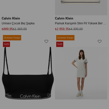
Calvin Klein
Calvin Klein
Unisex Çocuk Bej Şapka
Pamuk Karışımlı Slim Fit Yüksek Bel Etek LV047F364GYAS ETEK LV047F364G YAS
₺889,85
₺1.369,00
₺2.859,35
₺4.399,00
Ücretsiz Kargo
Ücretsiz Kargo
%35
%35