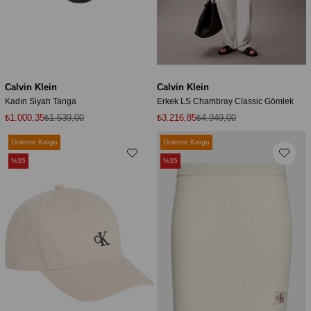
Calvin Klein
Calvin Klein
Kadın Siyah Tanga
Erkek LS Chambray Classic Gömlek
₺1.000,35
₺1.539,00
₺3.216,85
₺4.949,00
Ücretsiz Kargo
Ücretsiz Kargo
%35
%35