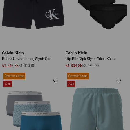
Calvin Klein
Calvin Klein
Bebek Havlu Kumaş Siyah Şort
Hip Brief 3pk Siyah Erkek Külot
₺1.247,35
₺1.919,00
₺1.604,85
₺2.469,00
Ücretsiz Kargo
Ücretsiz Kargo
%35
%35