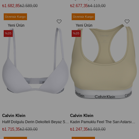
₺1.682,85
₺2.589,00
₺2.677,35
₺4.119,00
Ücretsiz Kargo
Ücretsiz Kargo
Yeni Ürün
Yeni Ürün
%35
%35
Calvin Klein
Calvin Klein
Hafif Dolgulu Derin Dekolteli Beyaz Sütyen
Kadın Pamuklu Feel The Sarı Astarsız Bralet
₺1.715,35
₺2.639,00
₺1.247,35
₺1.919,00