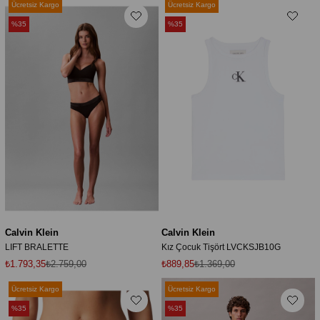
Ücretsiz Kargo
Ücretsiz Kargo
%35
%35
Calvin Klein
Calvin Klein
LIFT BRALETTE
Kız Çocuk Tişört LVCKSJB10G
₺1.793,35
₺2.759,00
₺889,85
₺1.369,00
Ücretsiz Kargo
Ücretsiz Kargo
%35
%35