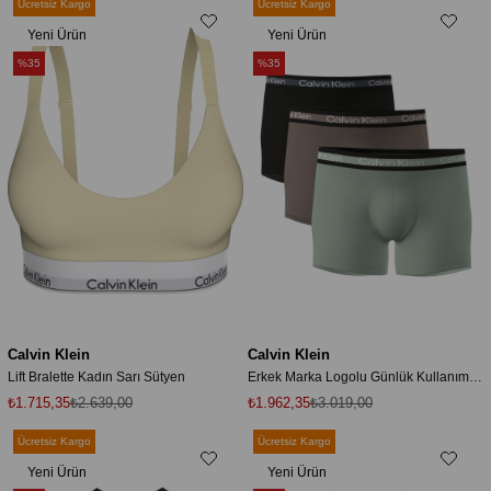
Ücretsiz Kargo
Ücretsiz Kargo
Yeni Ürün
Yeni Ürün
%35
%35
Calvin Klein
Calvin Klein
Lift Bralette Kadın Sarı Sütyen
Erkek Marka Logolu Günlük Kullanıma Uygun 3'lü Paket Boxer Siyah/Mantar Rengi/Deniz Köpüğü Yeşili Dalga
₺1.715,35
₺2.639,00
₺1.962,35
₺3.019,00
Ücretsiz Kargo
Ücretsiz Kargo
Yeni Ürün
Yeni Ürün