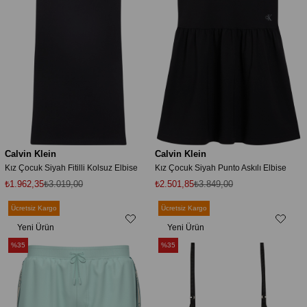
Calvin Klein
Calvin Klein
Kız Çocuk Siyah Fitilli Kolsuz Elbise
Kız Çocuk Siyah Punto Askılı Elbise
₺1.962,35
₺3.019,00
₺2.501,85
₺3.849,00
Ücretsiz Kargo
Ücretsiz Kargo
Yeni Ürün
Yeni Ürün
%35
%35