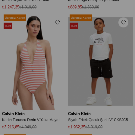
₺1.247,35
₺1.919,00
₺889,85
₺1.369,00
Ücretsiz Kargo
Ücretsiz Kargo
%35
%35
Calvin Klein
Calvin Klein
Kadın Turuncu Derin V Yaka Mayo LV00Q61216
Siyah Erkek Çocuk Şort LV1CKSJC50BEH
₺3.216,85
₺4.949,00
₺1.962,35
₺3.019,00