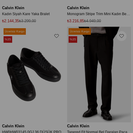
Calvin Klein
Calvin Klein
Kadın Siyah Kare Yaka Bralet
Monogram Stripe Trim Mini Kadın Beyaz Elbise
₺2.144,35
₺3.299,00
₺3.216,85
₺4.949,00
Ücretsiz Kargo
Ücretsiz Kargo
%35
%35
Calvin Klein
Calvin Klein
HW0HW03145 0GJ 36 DÜŞÜK PROFİL KUPALAR WT CANV MG
Tapered Fit Normal Bel Daralan Paça Pantolon LV04LF607GUB1 Erkek PANTOLON LV04LF607G UB