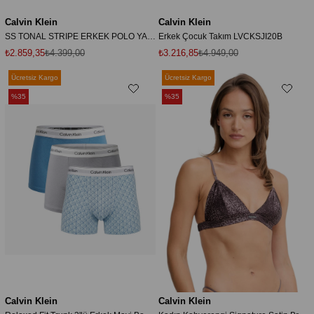
Calvin Klein
Calvin Klein
SS TONAL STRIPE ERKEK POLO YAKA T-SHİRT
Erkek Çocuk Takım LVCKSJI20B
₺2.859,35
₺4.399,00
₺3.216,85
₺4.949,00
Ücretsiz Kargo
Ücretsiz Kargo
%35
%35
Calvin Klein
Calvin Klein