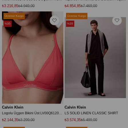
₺3.216,85
₺4.949,00
₺4.854,85
₺7.469,00
Ücretsiz Kargo
Ücretsiz Kargo
%35
%35
Calvin Klein
Calvin Klein
Logolu Üçgen Bikini Üst LV00Q61208XKP BİKİNİ ÜSTÜ LV00Q61208 XKP
LS SOLID LINEN CLASSIC SHIRT
₺2.144,35
₺3.299,00
₺3.574,35
₺5.499,00