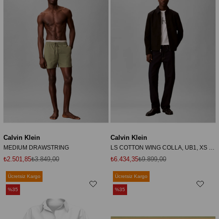
Calvin Klein
Calvin Klein
MEDIUM DRAWSTRING
LS COTTON WING COLLA, UB1, XS Erkek Siyah Mont
₺2.501,85
₺3.849,00
₺6.434,35
₺9.899,00
Ücretsiz Kargo
Ücretsiz Kargo
%35
%35