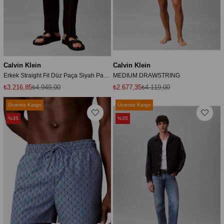
Calvin Klein
Calvin Klein
Erkek Straight Fit Düz Paça Siyah Pantolon
MEDIUM DRAWSTRING
₺3.216,85
₺4.949,00
₺2.677,35
₺4.119,00
Ücretsiz Kargo
Ücretsiz Kargo
%35
%35