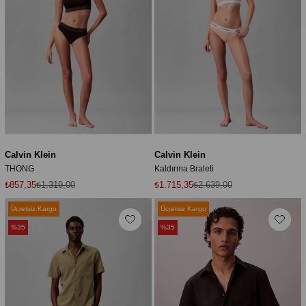
Calvin Klein
Calvin Klein
THONG
Kaldırma Braleti
₺857,35
₺1.319,00
₺1.715,35
₺2.639,00
Ücretsiz Kargo
Ücretsiz Kargo
%35
%35