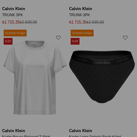
Calvin Klein
Calvin Klein
TRUNK 3PK
TRUNK 3PK
₺1.715,35
₺2.639,00
₺1.715,35
₺2.639,00
Ücretsiz Kargo
Ücretsiz Kargo
%35
%35
Calvin Klein
Calvin Klein
Kadın Beyaz Relaxed T-Shirt
Kadın Logo Detaylı Siyah Külot