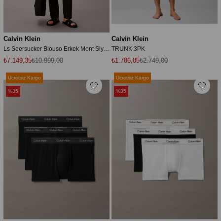
Calvin Klein
Calvin Klein
Ls Seersucker Blouso Erkek Mont Siyah
TRUNK 3PK
₺7.149,35
₺10.999,00
₺1.786,85
₺2.749,00
Ücretsiz Kargo
Ücretsiz Kargo
%35
%35