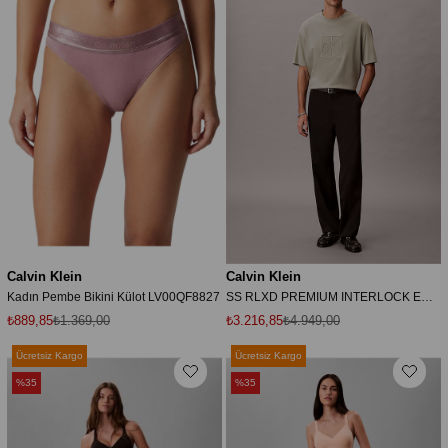
Calvin Klein
Calvin Klein
Kadın Pembe Bikini Külot LV00QF8827
SS RLXD PREMIUM INTERLOCK EMBLEM
₺889,85
₺1.369,00
₺3.216,85
₺4.949,00
Ücretsiz Kargo
Ücretsiz Kargo
%35
%35