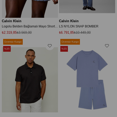
Calvin Klein
Calvin Klein
Logolu Belden Bağlamalı Mayo Short LV00N6102832W Erkek MAYO SHORT LV00N61028 32W
LS NYLON SNAP BOMBER
₺2.319,85
₺3.569,00
₺6.791,85
₺10.449,00
Ücretsiz Kargo
Ücretsiz Kargo
%35
%35