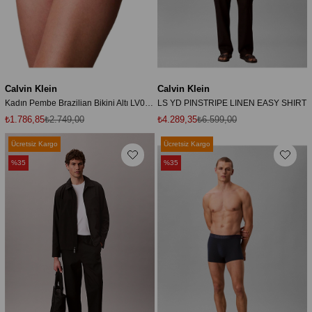
Calvin Klein
Calvin Klein
Kadın Pembe Brazilian Bikini Altı LV00Q61131
LS YD PINSTRIPE LINEN EASY SHIRT
₺1.786,85
₺2.749,00
₺4.289,35
₺6.599,00
Ücretsiz Kargo
Ücretsiz Kargo
%35
%35