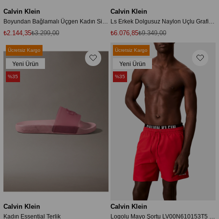
Calvin Klein
Calvin Klein
Boyundan Bağlamalı Üçgen Kadın Siyah Bikini Üstü
Ls Erkek Dolgusuz Naylon Uçlu Grafik Siyah Ceket
₺2.144,35
₺3.299,00
₺6.076,85
₺9.349,00
Ücretsiz Kargo
Ücretsiz Kargo
Yeni Ürün
Yeni Ürün
%35
%35
Calvin Klein
Calvin Klein
Kadın Essential Terlik
Logolu Mayo Şortu LV00N610153T5 Erkek DENİZ ŞORTU LV00N61015 3T5