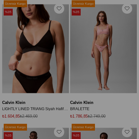
Ücretsiz Kargo
Ücretsiz Kargo
%35
%35
Calvin Klein
Calvin Klein
LIGHTLY LINED TRIANG Siyah Hafif Astarlı Üçgen Bralet
BRALETTE
₺1.604,85
₺2.469,00
₺1.786,85
₺2.749,00
Ücretsiz Kargo
Ücretsiz Kargo
%35
%35