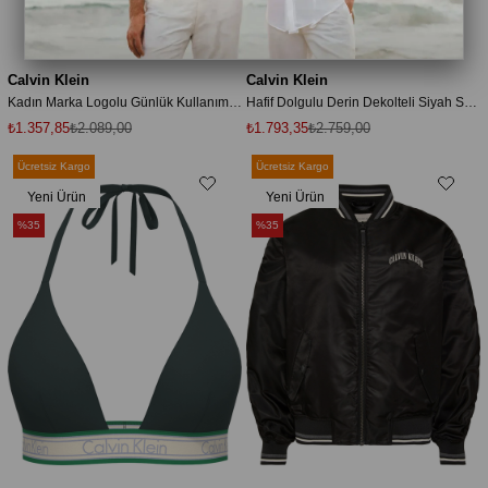
Calvin Klein
Calvin Klein
Kadın Marka Logolu Günlük Kullanıma Uygun Siyah Astarsız Bralet Sütyen
Hafif Dolgulu Derin Dekolteli Siyah Sütyen
₺1.357,85
₺2.089,00
₺1.793,35
₺2.759,00
Ücretsiz Kargo
Ücretsiz Kargo
Yeni Ürün
Yeni Ürün
%35
%35