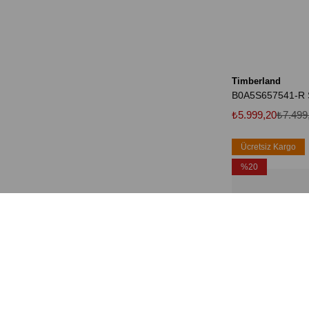
Timberland
₺5.999,20
₺7.499
Ücretsiz Kargo
%20