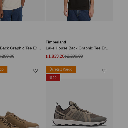
Timberland
Lake House Back Graphic Tee Erkek Beyaz Tshirt Tb0a5mkycm91
Lake House Back Graphic Tee Erkek Siyah Tshirt Tb0a5mky0011
.299,00
₺1.839,20
₺2.299,00
rgo
Ücretsiz Kargo
%20