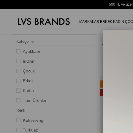
500 TL ve üzer
MARKALAR
ERKEK
KADIN
ÇOC
Kategoriler
Anasayfa
Ayakkabı
İndirim
Çocuk
Erkek
Ücretsiz Kargo
Kadın
%20
Tüm Ürünler
Renk
Kahverengi
Turkuaz