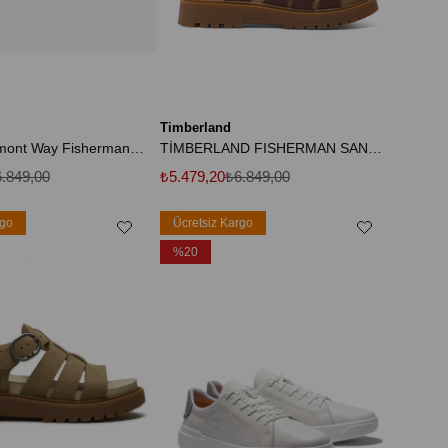
Timberland
Kadın Claremont Way Fisherman Kırmızı Sandalet
TİMBERLAND FISHERMAN SANDAL TB0A5ZKZEQ81
.849,00
₺5.479,20
₺6.849,00
rgo
Ücretsiz Kargo
%20