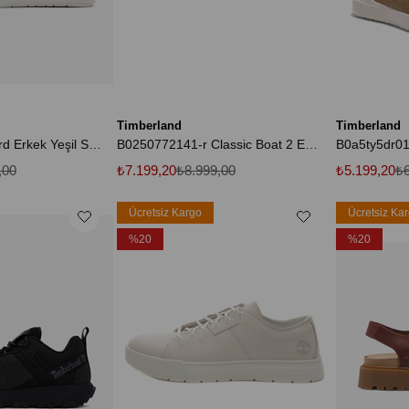
Timberland
Timberland
Seneca Bay Oxford Erkek Yeşil Sneakers TB0A5TZD9911
B0250772141-r Classic Boat 2 Eye Erkek Spor Ayakkabı Kahve
,00
₺7.199,20
₺8.999,00
₺5.199,20
₺6
Ücretsiz Kargo
Ücretsiz Ka
%20
%20