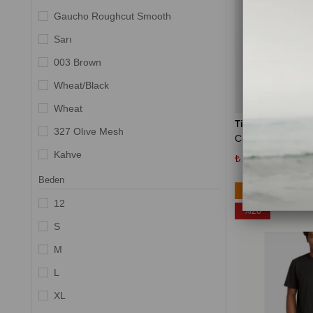
Gaucho Roughcut Smooth
Sarı
003 Brown
Wheat/Black
Wheat
Timberland
327 Olıve Mesh
Kahve
₺1.839,20
₺2.299
Gri
Beden
Ücretsiz Kargo
Siyah
12
%20
Karışık
S
T141
M
--Siyah
L
Bordo
XL