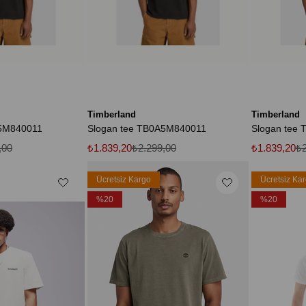
Timberland
Timberland
A5M840011
Slogan tee TB0A5M840011
Slogan tee
,00
₺1.839,20
₺2.299,00
₺1.839,20
₺2
Ücretsiz Kargo
Ücretsiz Ka
%20
%20