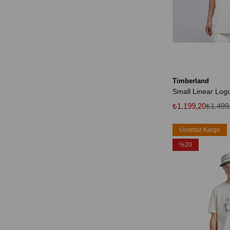
Timberland
₺1.199,20
₺1.499
Ücretsiz Kargo
%20