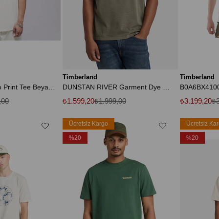
Timberland
Timberland
Small Linear Logo Print Tee Beyaz Erkek T-shirt
DUNSTAN RIVER Garment Dye Yeşil Erkek Kısa Kol T-Shirt
,00
₺1.599,20
₺1.999,00
₺3.199,20
₺3
Ücretsiz Kargo
Ücretsiz Ka
%20
%20