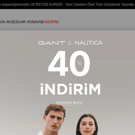
i alışverişlerinizde ÜCRETSİZ KARGO - Yeni Üyelere Özel Tüm Ürünlerde Sepette
UK
AKSESUAR
AYAKKABI
İNDİRİM
Timberland
183 Ürün
Ücretsiz Kargo
Ücretsiz Ka
%20
%20