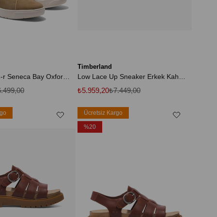
Timberland
B0a5ty5dr01-r Seneca Bay Oxford Erkek Spor Ayakkabı Kahve
Low Lace Up Sneaker Erkek Kahverengi Spor Ayakkabı Tb0a6beseab1
.499,00
₺5.959,20
₺7.449,00
rgo
Ücretsiz Kargo
%20