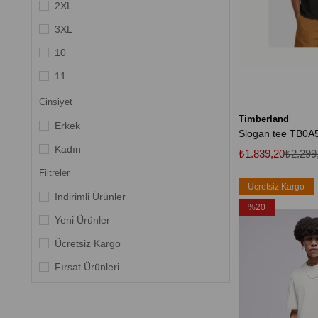
2XL
3XL
10
11
20
Cinsiyet
Timberland
35.5
Erkek
Slogan tee TB0
36
Kadın
₺1.839,20
₺2.299
37
Filtreler
Ücretsiz Kargo
37.5
İndirimli Ürünler
%20
38
Yeni Ürünler
Ücretsiz Kargo
Fırsat Ürünleri