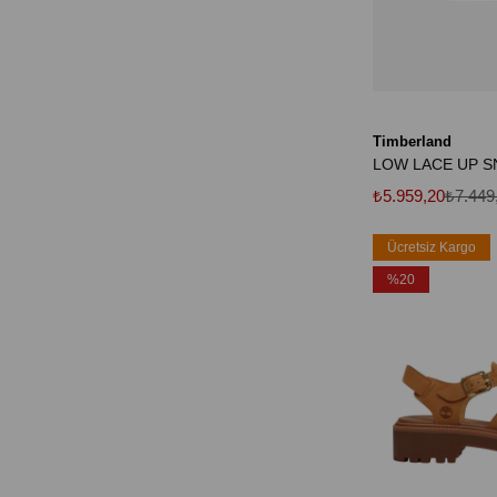
Timberland
₺5.959,20
₺7.449
Ücretsiz Kargo
%20