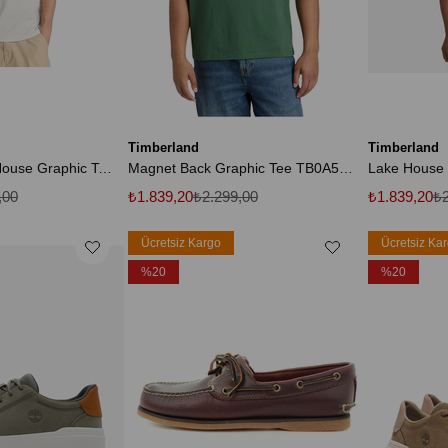
Timberland
Timberland
Tree Logo Lake House Graphic Tee Erkek Bej Tshirt Tb0a5mvrcm91
Magnet Back Graphic Tee TB0A5MNVA6X1
,00
₺1.839,20
₺2.299,00
₺1.839,20
₺2
Ücretsiz Kargo
Ücretsiz Ka
%20
%20