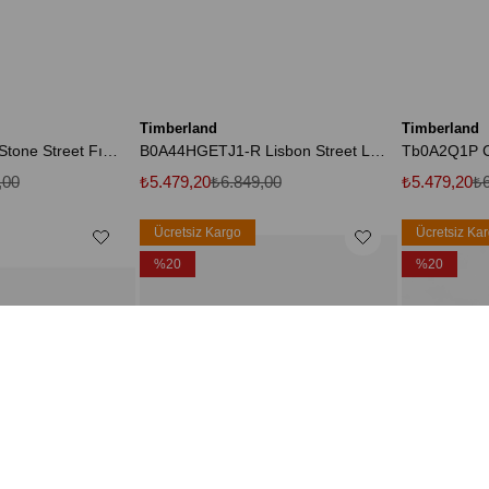
Timberland
Timberland
B0A5S657541-R Stone Street Fısherman Sandal Kadın Sandalet Kahve
B0A44HGETJ1-R Lisbon Street Low Lace Up Sneaker Erkek Spor Ayakkabı Beyaz
,00
₺5.479,20
₺6.849,00
₺5.479,20
₺6
Ücretsiz Kargo
Ücretsiz Ka
%20
%20