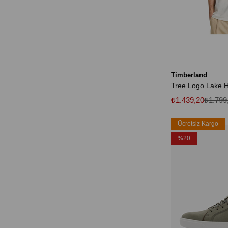
Timberland
₺1.439,20
₺1.799
Ücretsiz Kargo
%20