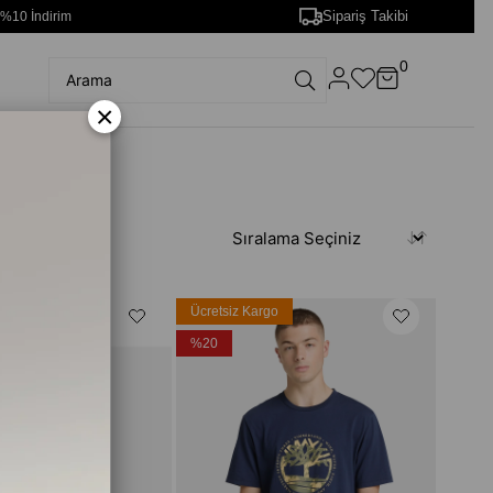
Sipariş Takibi
 %10 İndirim
0
×
rgo
Ücretsiz Kargo
%20