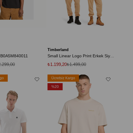
Timberland
 TB0A5M840011
Small Linear Logo Print Erkek Siyah Yuvarlak Yaka Tişört
.299,00
₺1.199,20
₺1.499,00
rgo
Ücretsiz Kargo
%20