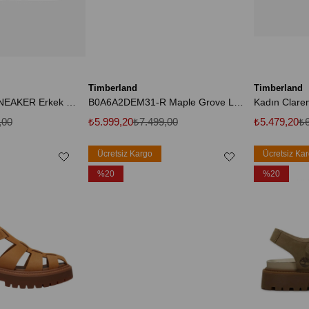
Timberland
Timberland
LOW LACE UP SNEAKER Erkek Siyah Sneaker TB0A6BS1EK91
B0A6A2DEM31-R Maple Grove Low Lace Up Sneaker Erkek Spor Ayakkabı Krem
,00
₺5.999,20
₺7.499,00
₺5.479,20
₺6
Ücretsiz Kargo
Ücretsiz Ka
%20
%20