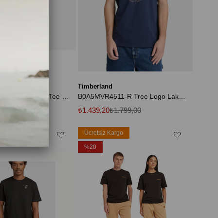
Timberland
Dunstan Rıver Short Sleeve Tee Erkek Lacivert Tshirt Tb0a2bprz021
B0A5MVR4511-R Tree Logo Lake House Graphic Tee Erkek T-Shirt Lacivert
.499,00
₺1.439,20
₺1.799,00
rgo
Ücretsiz Kargo
%20