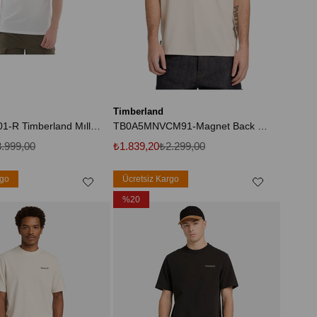
Timberland
B0A6BX41001-R Timberland Mıllers Rıver Short Sleeve Stretch Polo Erkek T-Shirt Beyaz
TB0A5MNVCM91-Magnet Back Graphic Te Beyaz Yuvarlak Normal Baskılı Erkek T-Shirt
.999,00
₺1.839,20
₺2.299,00
rgo
Ücretsiz Kargo
%20