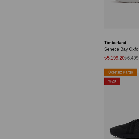
Timberland
₺5.199,20
₺6.499
Ücretsiz Kargo
%20