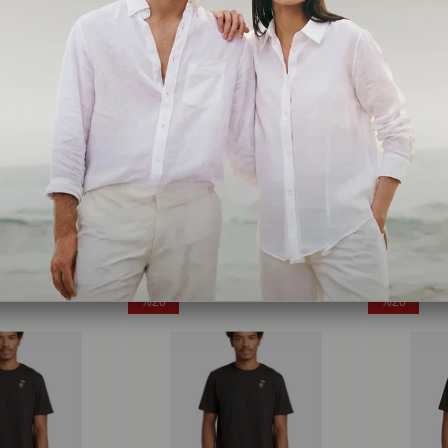
Timberland
Timberland
Comfortable fit Erkek Beyaz Slogan T-Shirt
Print Stack Logo Short Sleeve Tee Erkek Siyah Tshirt Tb0a6wwt0011
,00
₺1.199,20
₺1.499,00
₺1.199,20
₺1
Ücretsiz Kargo
Ücretsiz Ka
%20
%20