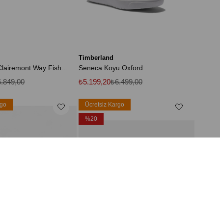
Timberland
Tb0A2Q1P Clairemont Way Fisherman Sandal Kahverengi Kadın Sandalet
Seneca Koyu Oxford
.849,00
₺5.199,20
₺6.499,00
rgo
Ücretsiz Kargo
%20