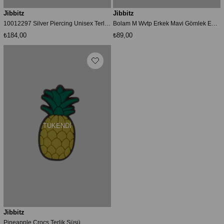
Jibbitz
Jibbitz
10012297 Silver Piercing Unisex Terlik Süsü
Bolam M Wvtp Erkek Mavi Gömlek Eqywt04474-bfy0
₺184,00
₺89,00
TÜKENDI
Jibbitz
Pineapple Crocs Terlik Süsü