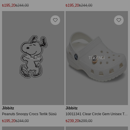
₺195,20
₺244,00
₺195,20
₺244,00
TÜKENDI
TÜKENDI
Jibbitz
Jibbitz
Peanuts Snoopy Crocs Terlik Süsü
10011341 Clear Circle Gem Unisex Terlik Süsü
₺195,20
₺244,00
₺239,20
₺299,00