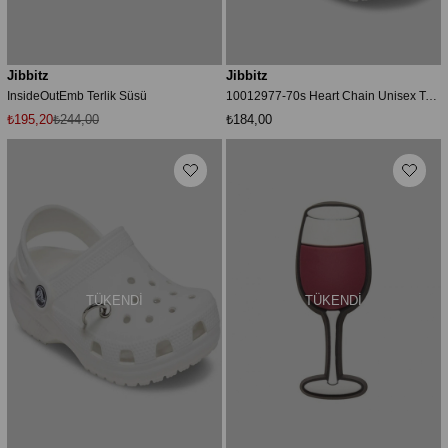
Jibbitz
Jibbitz
InsideOutEmb Terlik Süsü
10012977-70s Heart Chain Unisex Terlik Süsü
₺195,20
₺244,00
₺184,00
TÜKENDI
TÜKENDI