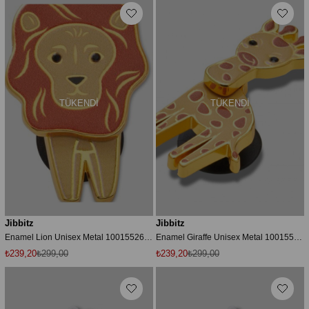
TÜKENDI
TÜKENDI
Jibbitz
Jibbitz
Enamel Lion Unisex Metal 10015526_1
Enamel Giraffe Unisex Metal 10015525_1
₺239,20
₺299,00
₺239,20
₺299,00