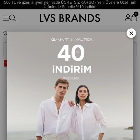
500 TL ve üzeri alışverişlerinizde ÜCRETSİZ KARGO - Yeni Üyelere Özel Tüm
Ürünlerde Sepette %10 İndirim
0
×
Jibbitz
Sıralama
Filtreleme
%20
%20