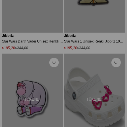
Jibbitz
Jibbitz
Star Wars Darth Vader Unisex Renkli Jibbitz 10011922-1
Star Wars 1 Unisex Renkli Jibbitz 10011921-1
₺195,20
₺244,00
₺195,20
₺244,00
TÜKENDI
TÜKENDI