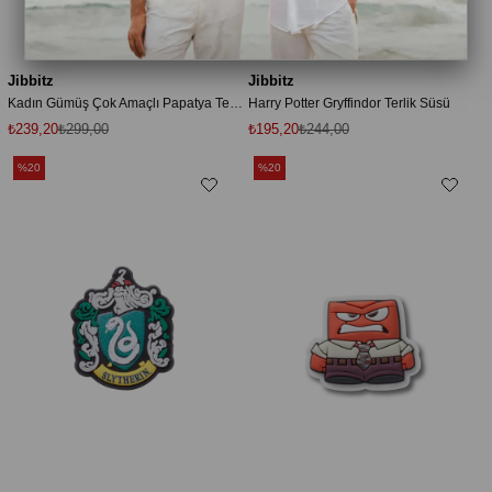
Jibbitz
Jibbitz
Kadın Gümüş Çok Amaçlı Papatya Terlik Süsü
Harry Potter Gryffindor Terlik Süsü
₺239,20
₺299,00
₺195,20
₺244,00
%20
%20