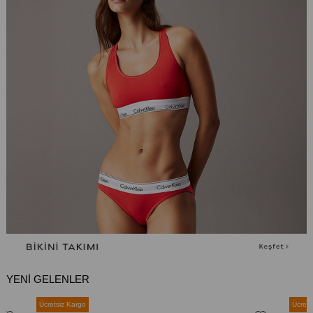
YENİ GELENLER
Ücretsiz Kargo
Ücrets