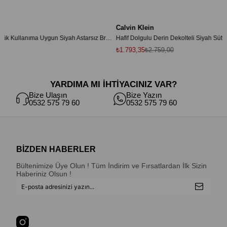
Calvin Klein
Calvin
Kadın Marka Logolu Günlük Kullanıma Uygun Siyah Astarsız Bralet Sütyen
Hafif Dolgulu Derin Dekolteli Siyah Sütyen
Boyund
₺1.793,35
₺2.759,00
₺2.144
YARDIMA MI İHTİYACINIZ VAR?
Bize Ulaşın
Bize Yazın
0532 575 79 60
0532 575 79 60
BİZDEN HABERLER
Bültenimize Üye Olun ! Tüm İndirim ve Fırsatlardan İlk Sizin
Haberiniz Olsun !