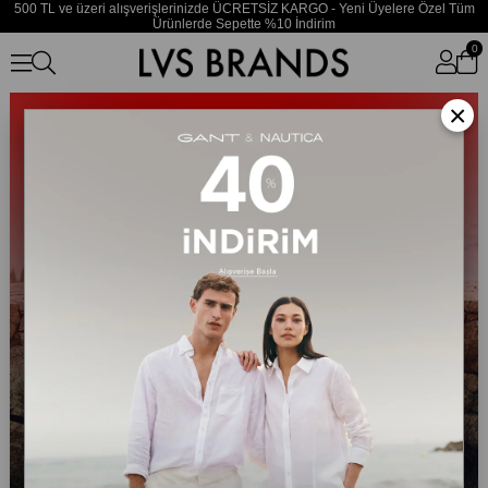
500 TL ve üzeri alışverişlerinizde ÜCRETSİZ KARGO - Yeni Üyelere Özel Tüm
Ürünlerde Sepette %10 İndirim
0
×