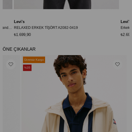
Levi's
Levi's
Erkek Siyah Bisiklet Yaka Orıgınal Housemark Sweatshirt Standart fıt 00AUV-0000
RELAXED ERKEK TİŞÖRT A2082-0419
Erkek O
₺1.699,90
₺2.699
ÖNE ÇIKANLAR
Ücretsiz Kargo
Ücrets
%35
%35