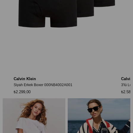
Calvin Klein
Calvin
3'lü Low Rise Trunks Taille Basse Pack Erkek Siyah Boxer
Kadın S
₺2.589,00
₺2.339