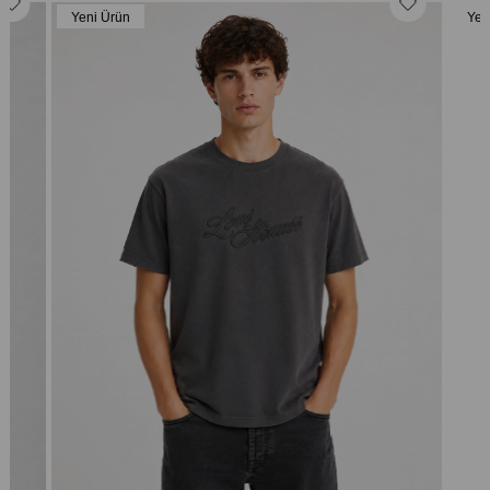
Yeni Ürün
Yen