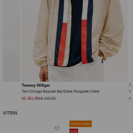
Tommy Hilfiger
Tommy
Tjm Chicago Bayraklı Bej Erkek Rüzgarlık Ceket
Layla 
₺5.361,85
₺8.249,00
₺3.736
VİTRİN
Ücretsiz Kargo
Ücrets
%35
%35