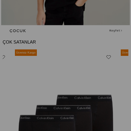
ÇOK SATANLAR
Ücretsiz Kargo
Ücrets
%35