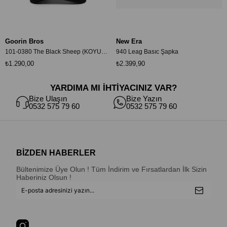
Goorin Bros
New Era
101-0380 The Black Sheep (KOYUN FİGÜRLÜ) Şapka The Black Sheep (KOYUN FİGÜRLÜ) Şapka
940 Leag Basıc Şapka
₺1.290,00
₺2.399,90
YARDIMA MI İHTİYACINIZ VAR?
Bize Ulaşın
Bize Yazın
0532 575 79 60
0532 575 79 60
BİZDEN HABERLER
Bültenimize Üye Olun ! Tüm İndirim ve Fırsatlardan İlk Sizin
Haberiniz Olsun !