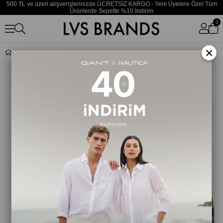
500 TL ve üzeri alışverişlerinizde ÜCRETSİZ KARGO - Yeni Üyelere Özel Tüm
Ürünlerde Sepette %10 İndirim
0
×
New York Yankees Kadın Leopar 9FORTY 60595363 Şapka