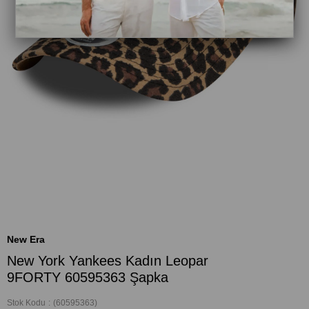
New Era
New York Yankees Kadın Leopar
9FORTY 60595363 Şapka
Stok Kodu
(60595363)