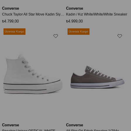
Converse
Converse
Chuck Taylor All Star Move Kadın Siyah Ayakkabı 568497c-001
Kadın / Kız White/White/White Sneaker
₺4.799,00
₺4.999,00
Ücretsiz Kargo
Ücretsiz Kargo
Converse
Converse
Sneaker Unisex OPTICAL WHITE
All Star Gri Erkek Sneaker 1j794c