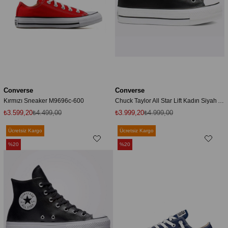
Converse
Converse
Kırmızı Sneaker M9696c-600
Chuck Taylor All Star Lift Kadın Siyah Ayakkabı 561681c-001
₺3.599,20
₺4.499,00
₺3.999,20
₺4.999,00
Ücretsiz Kargo
Ücretsiz Kargo
%20
%20