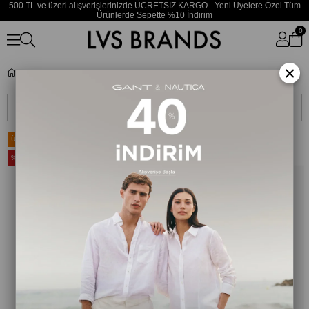
500 TL ve üzeri alışverişlerinizde ÜCRETSİZ KARGO - Yeni Üyelere Özel Tüm
Ürünlerde Sepette %10 İndirim
0
×
Converse
Sıralama
Filtreleme
Ücretsiz Kargo
Ücretsiz Kargo
%20
%20