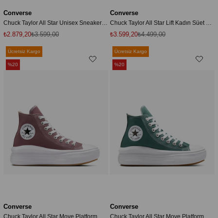
Converse
Converse
Chuck Taylor All Star Unisex Sneaker Mor
Chuck Taylor All Star Lift Kadın Süet Sneaker Yeşil
₺2.879,20
₺3.599,00
₺3.599,20
₺4.499,00
Ücretsiz Kargo
Ücretsiz Kargo
%20
%20
Converse
Converse
Chuck Taylor All Star Move Platform Kadın Sneaker Mor
Chuck Taylor All Star Move Platform Kadın Yeşil Platform Sneaker