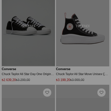
TÜKENDI
TÜKENDI
Converse
Converse
Chuck Taylor All Star Day One Original Unisex Siyah Sneaker
Chuck Taylor All Star Move Unisex Çocuk Siyah Günlük Ayakkabı UNISEX ÇOCUK LS
₺2.639,20
₺3.299,00
₺3.199,20
₺3.999,00