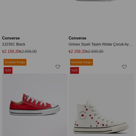
Converse
Converse
3J235C Black
Unisex Siyah Taylor Allstar Çocuk Ayakkabısı
₺2.159,20
₺2.699,00
₺2.159,20
₺2.699,00
Ücretsiz Kargo
Ücretsiz Kargo
%20
%20