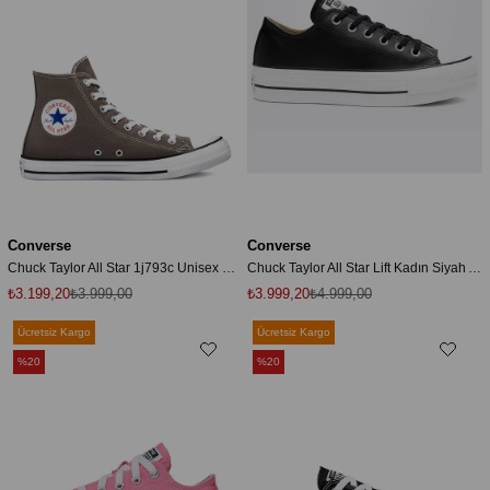
Converse
Converse
Chuck Taylor All Star 1j793c Unisex Gri Sneaker
Chuck Taylor All Star Lift Kadın Siyah Ayakkabı 561681c-001
₺3.199,20
₺3.999,00
₺3.999,20
₺4.999,00
Ücretsiz Kargo
Ücretsiz Kargo
%20
%20