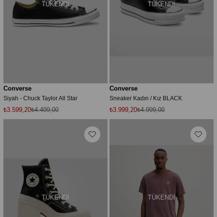
TÜKENDI
TÜKENDI
Converse
Converse
Siyah - Chuck Taylor All Star
Sneaker Kadın / Kız BLACK
₺3.599,20
₺4.499,00
₺3.999,20
₺4.999,00
TÜKENDI
TÜKENDI