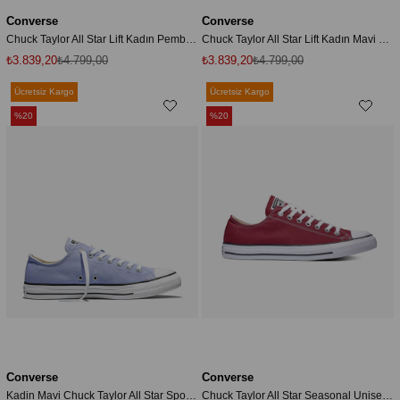
Converse
Converse
Chuck Taylor All Star Lift Kadın Pembe Sneaker
Chuck Taylor All Star Lift Kadın Mavi Sneaker
₺3.839,20
₺4.799,00
₺3.839,20
₺4.799,00
Ücretsiz Kargo
Ücretsiz Kargo
%20
%20
Converse
Converse
Kadin Mavi Chuck Taylor All Star Spor & Günlük Ayakkabı A15955C-Veryperi
Chuck Taylor All Star Seasonal Unisex Bordo Sneaker