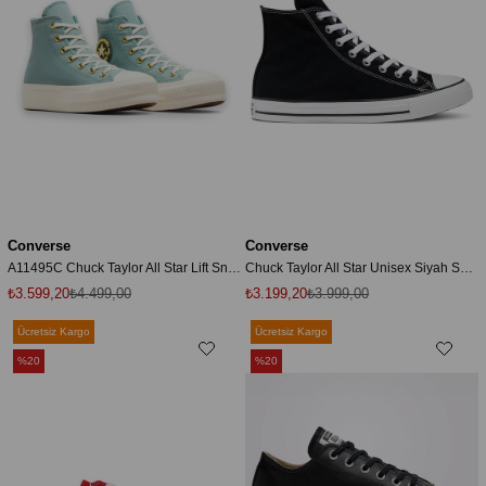
Converse
Converse
A11495C Chuck Taylor All Star Lift Sneakers Açık Yeşil Unisex Spor Ayakkabı
Chuck Taylor All Star Unisex Siyah Sneaker Ayakkabı M9160c
₺3.599,20
₺4.499,00
₺3.199,20
₺3.999,00
Ücretsiz Kargo
Ücretsiz Kargo
%20
%20