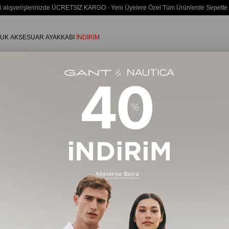
i alışverişlerinizde ÜCRETSİZ KARGO - Yeni Üyelere Özel Tüm Ürünlerde Sepette
UK
AKSESUAR
AYAKKABI
İNDİRİM
Ecko Unltd
6 Ürün
TÜKENDI