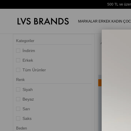
500 TL ve üzer
MARKALAR
ERKEK
KADIN
ÇOC
Kategoriler
Anasayfa
İndirim
Erkek
Tüm Ürünler
Renk
Ücretsiz Kargo
Siyah
Beyaz
Sarı
Saks
Beden