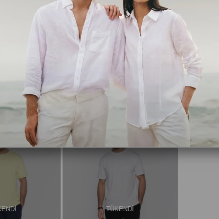
Ecko Unltd
Ecko Unltd
 Şort
Sarı Erkek Bisiklet Yaka Tshirt Joshua
Joshua Saks 
₺399,96
₺499,95
₺399,96
₺49
KENDI
TÜKENDI