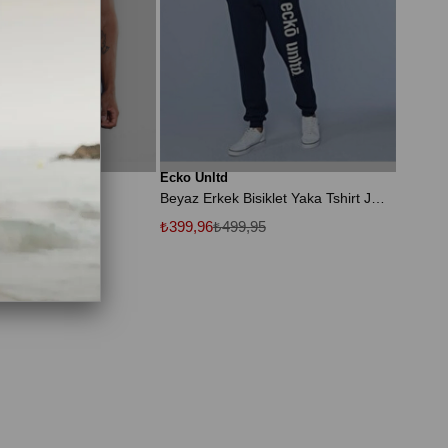
Ecko Unltd
Erkek Tshirt
Beyaz Erkek Bisiklet Yaka Tshirt Joshua
9,95
₺399,96
₺499,95