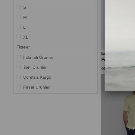
S
M
L
XL
Filtreler
Ecko Unltd
İndirimli Ürünler
Erkek Kargo Cepli
Yeni Ürünler
₺899,90
Ücretsiz Kargo
Fırsat Ürünleri
TÜ