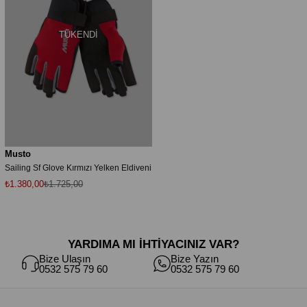
TÜKENDI
Musto
Sailing Sf Glove Kırmızı Yelken Eldiveni
₺1.380,00
₺1.725,00
YARDIMA MI İHTİYACINIZ VAR?
Bize Ulaşın
Bize Yazın
0532 575 79 60
0532 575 79 60