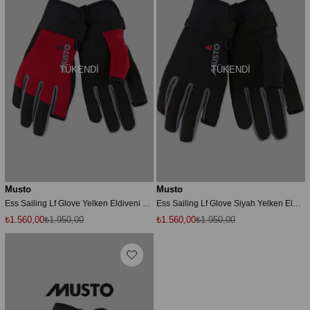
TÜKENDI
TÜKENDI
Musto
Musto
Ess Sailing Lf Glove Yelken Eldiveni Mus.augl002
Ess Sailing Lf Glove Siyah Yelken Eldiveni
₺1.560,00
₺1.950,00
₺1.560,00
₺1.950,00