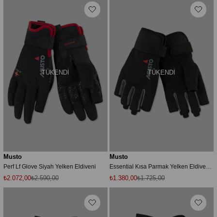
TÜKENDI
TÜKENDI
Musto
Musto
Perf Lf Glove Siyah Yelken Eldiveni
Essential Kısa Parmak Yelken Eldiveni Mus.80102 Mus.blk Siyah-xl
₺2.072,00
₺2.590,00
₺1.380,00
₺1.725,00