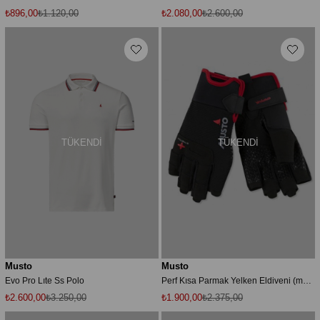
₺896,00
₺1.120,00
₺2.080,00
₺2.600,00
TÜKENDI
TÜKENDI
Musto
Musto
Evo Pro Lıte Ss Polo
Perf Kısa Parmak Yelken Eldiveni (mus.augl005)
₺2.600,00
₺3.250,00
₺1.900,00
₺2.375,00