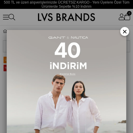
500 TL ve üzeri alışverişlerinizde ÜCRETSİZ KARGO - Yeni Üyelere Özel Tüm
Ürünlerde Sepette %10 İndirim
0
×
Musto
Sıralama
Filtreleme
Ücretsiz Kargo
Ücretsiz Kargo
%20
%20