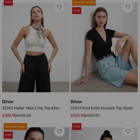
%20
Ücretsiz Kargo
%20
Dilvin
Dilvin
32941 Halter Yaka Crop Top-Ekru
32923 Kısa Kollu Kruvaze Top-Siyah
₺399,99
₺499,99
₺559,99
₺699,99
Ücretsiz Kargo
%20
%20