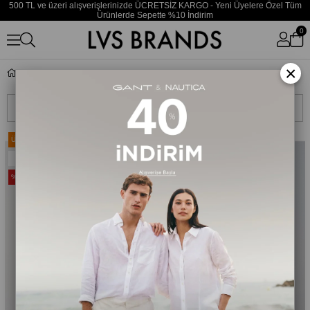
500 TL ve üzeri alışverişlerinizde ÜCRETSİZ KARGO - Yeni Üyelere Özel Tüm
Ürünlerde Sepette %10 İndirim
0
×
Bluz
Sıralama
Filtreleme
Ücretsiz Kargo
Ücretsiz Kargo
Yeni Ürün
Yeni Ürün
%20
%20