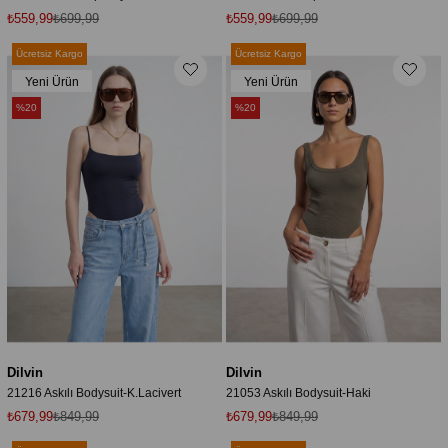
₺559,99
₺699,99
₺559,99
₺699,99
Ücretsiz Kargo
Ücretsiz Kargo
Yeni Ürün
Yeni Ürün
%20
%20
Dilvin
Dilvin
21216 Askılı Bodysuit-K.Lacivert
21053 Askılı Bodysuit-Haki
₺679,99
₺849,99
₺679,99
₺849,99