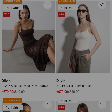
Ücretsiz Kargo
Ücretsiz Kargo
Yeni Ürün
Yeni Ürün
%20
%20
Dilvin
Dilvin
21216 Askılı Bodysuit-Koyu Kahve
21216 Askılı Bodysuit-Ekru
₺679,99
₺849,99
₺679,99
₺849,99
Ücretsiz Kargo
Yeni Ürün
Yeni Ürün
%20