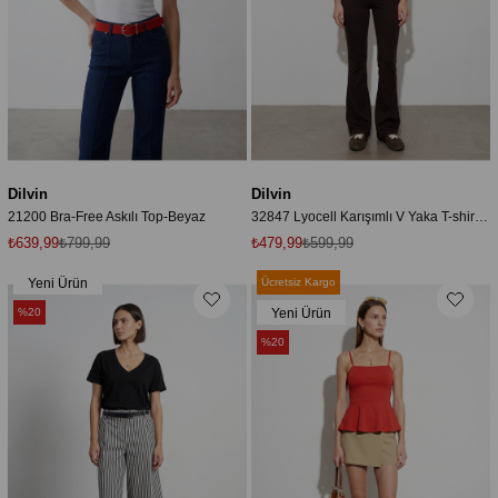
Dilvin
Dilvin
21200 Bra-Free Askılı Top-Beyaz
32847 Lyocell Karışımlı V Yaka T-shirt-Koyu Kahve
₺639,99
₺799,99
₺479,99
₺599,99
Yeni Ürün
Ücretsiz Kargo
%20
Yeni Ürün
%20