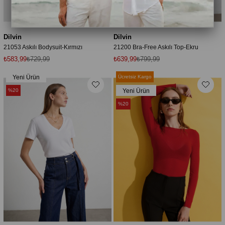
Dilvin
Dilvin
21053 Askılı Bodysuit-Kırmızı
21200 Bra-Free Askılı Top-Ekru
₺583,99
₺729,99
₺639,99
₺799,99
Yeni Ürün
Ücretsiz Kargo
%20
Yeni Ürün
%20