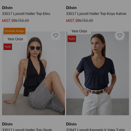
Dilvin
Dilvin
33017 Lyocell Halter Top-Ekru
33017 Lyocell Halter Top-Koyu Kahve
₺607,99
₺759,99
₺607,99
₺759,99
Ücretsiz Kargo
Yeni Ürün
Yeni Ürün
%20
%20
Dilvin
Dilvin
33017 Lyocell Halter Top-Siyah
32847 Lyocell Karışımlı V Yaka T-shirt-K.Lacivert