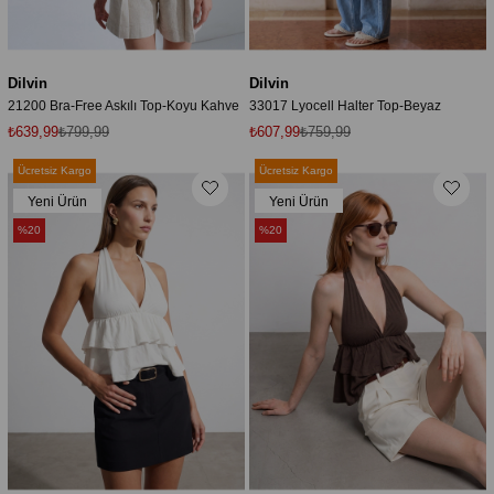
Dilvin
Dilvin
21200 Bra-Free Askılı Top-Koyu Kahve
33017 Lyocell Halter Top-Beyaz
₺639,99
₺799,99
₺607,99
₺759,99
Ücretsiz Kargo
Ücretsiz Kargo
Yeni Ürün
Yeni Ürün
%20
%20