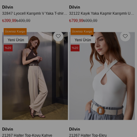
Dilvin
Dilvin
32847 Lyocell Karışımlı V Yaka T-shirt-Beyaz
32122 Kayık Yaka Kaşmir Karışımlı Ultra Hafif Modal Bluz-Kırmızı
₺399,99
₺499,99
₺799,99
₺999,99
Ücretsiz Kargo
Ücretsiz Kargo
Yeni Ürün
Yeni Ürün
%20
%20
Dilvin
Dilvin
21267 Halter Top-Koyu Kahve
21267 Halter Top-Ekru