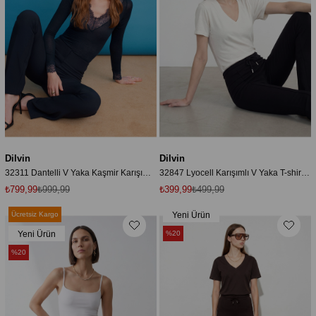
Dilvin
Dilvin
32311 Dantelli V Yaka Kaşmir Karışımlı Modal Bluz-Lacivert
32847 Lyocell Karışımlı V Yaka T-shirt-Ekru
₺799,99
₺999,99
₺399,99
₺499,99
Ücretsiz Kargo
Yeni Ürün
Yeni Ürün
%20
%20