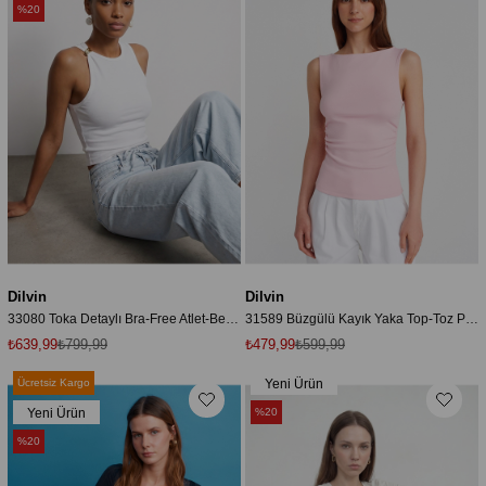
%20
Dilvin
Dilvin
33080 Toka Detaylı Bra-Free Atlet-Beyaz
31589 Büzgülü Kayık Yaka Top-Toz Pembe
₺639,99
₺799,99
₺479,99
₺599,99
Ücretsiz Kargo
Yeni Ürün
Yeni Ürün
%20
%20