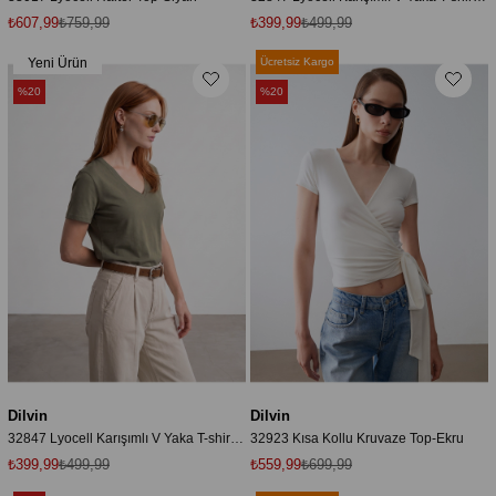
₺607,99
₺759,99
₺399,99
₺499,99
Yeni Ürün
Ücretsiz Kargo
%20
%20
Dilvin
Dilvin
32847 Lyocell Karışımlı V Yaka T-shirt-Haki
32923 Kısa Kollu Kruvaze Top-Ekru
₺399,99
₺499,99
₺559,99
₺699,99