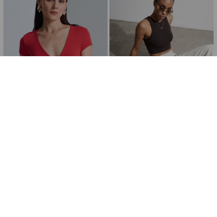
Dilvin
Dilvin
32923 Kısa Kollu Kruvaze Top-Kırmızı
32941 Lyocell Crop Top-Koyu Kahve
₺559,99
₺699,99
₺399,99
₺499,99
%20
Ücretsiz Kargo
%20