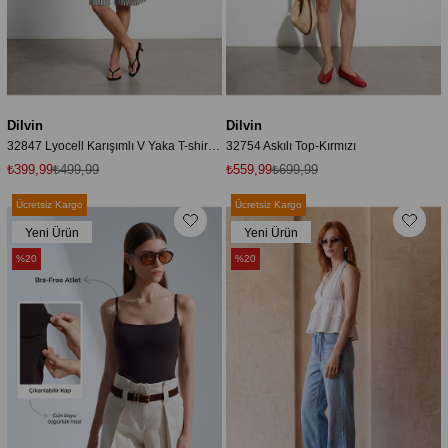
Dilvin
Dilvin
32847 Lyocell Karışımlı V Yaka T-shirt-Siyah
32754 Askılı Top-Kırmızı
₺399,99
₺499,99
₺559,99
₺699,99
Ücretsiz Kargo
Ücretsiz Kargo
Yeni Ürün
Yeni Ürün
%20
%20