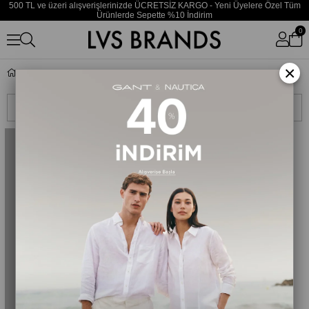
500 TL ve üzeri alışverişlerinizde ÜCRETSİZ KARGO - Yeni Üyelere Özel Tüm
Ürünlerde Sepette %10 İndirim
0
×
Jansport
Sıralama
Filtreleme
TÜKENDI