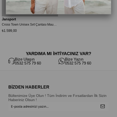
Jansport
Cross Town Unisex Sırt Çantası Mauve Haze
₺1.599,00
YARDIMA MI İHTİYACINIZ VAR?
Bize Ulaşın
Bize Yazın
0532 575 79 60
0532 575 79 60
BİZDEN HABERLER
Bültenimize Üye Olun ! Tüm İndirim ve Fırsatlardan İlk Sizin
Haberiniz Olsun !