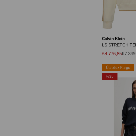
Calvin Klein
₺4.776,85
₺7.349
Ücretsiz Kargo
%35