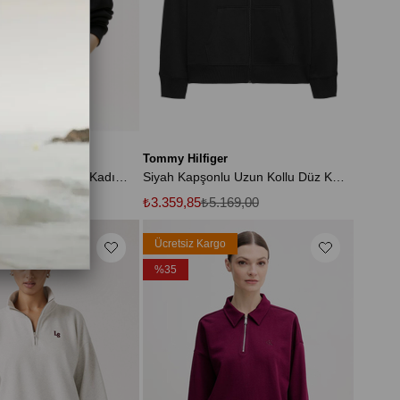
s
Tommy Hilfiger
Kapüşon Yaka Baskılı Siyah Kadın Sweatshırt DW0DW19414BDS
Siyah Kapşonlu Uzun Kollu Düz Kazak
.749,00
₺3.359,85
₺5.169,00
rgo
Ücretsiz Kargo
%35