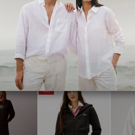
Tommy Hilfiger
Tommy Jean
Tjw Kadın Regular Essential Logo 1 Bisiklet Yaka Siyah Sweatshirt
Tjw Kadın Regular Essential Logo 1 Bisiklet Yaka Beyaz Sweatshirt
,00
₺2.989,35
₺4.599,00
₺3.736,85
₺5
Ücretsiz Kargo
Ücretsiz Ka
%35