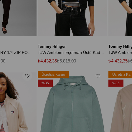
Tommy Hilfiger
Tommy Hilfi
LS ARCHIVE TERRY 1/4 ZIP POLO SW
TJW Amblemli Eşofman Üstü Kadın Siyah Sweatshirt DW0DW21930BDS
,00
₺4.432,35
₺6.819,00
₺4.432,35
₺6
Ücretsiz Kargo
Ücretsiz Ka
%35
%35