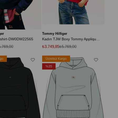
ger
Tommy Hilfiger
tshirt-DW0DW22565
Kadın TJW Boxy Tommy Applique Bisiklet Yaka Kazak
.769,00
₺3.749,85
₺5.769,00
rgo
Ücretsiz Kargo
%35