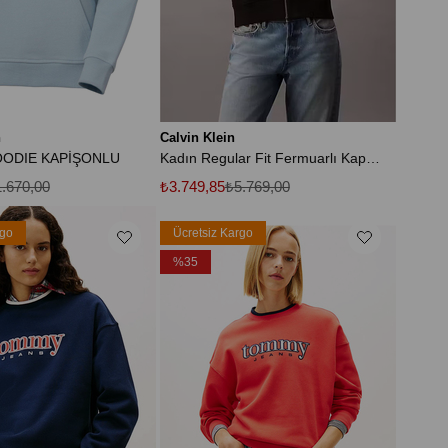
n
Calvin Klein
ODIE KAPİŞONLU
Kadın Regular Fit Fermuarlı Kapüşonlu Sweatshirt - Siyah
.670,00
₺3.749,85
₺5.769,00
rgo
Ücretsiz Kargo
%35