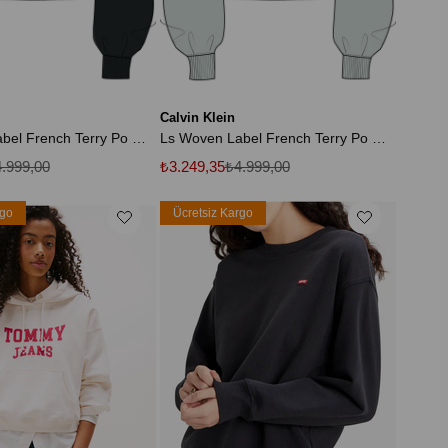
Calvin Klein
Ls Woven Label French Terry Po H Siyah Kadın Sweatshirt
Ls Woven Label French Terry Po H Kadın Yeşil Sweatshirt
.999,00
₺3.249,35
₺4.999,00
rgo
Ücretsiz Kargo