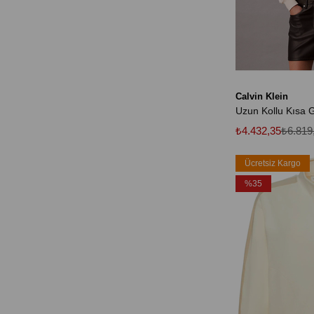
Calvin Klein
₺4.432,35
₺6.819
Ücretsiz Kargo
%35