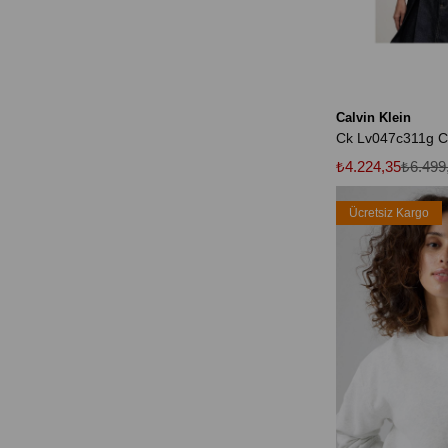
Calvin Klein
₺4.224,35
₺6.499
Ücretsiz Kargo