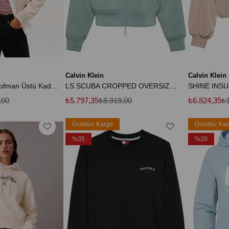
Calvin Klein
Calvin Klein
TJW Amblemli Eşofman Üstü Kadın Bej Sweatshirt DW0DW21930ABY
LS SCUBA CROPPED OVERSIZED SWEAT Kadın Yeşil Sweatshirt
,00
₺5.797,35
₺8.919,00
₺6.824,35
₺1
Ücretsiz Kargo
Ücretsiz Ka
%35
%20