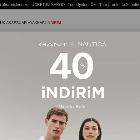
i alışverişlerinizde ÜCRETSİZ KARGO - Yeni Üyelere Özel Tüm Ürünlerde Sepette
UK
AKSESUAR
AYAKKABI
İNDİRİM
Kadın
ÜST GİYİM
Sweatshirt
94 Ürün
Ücretsiz Kargo
Ücretsiz Ka
Yeni Ürün
%35
%35