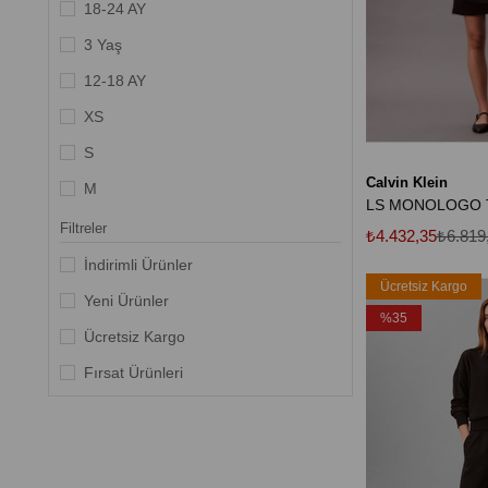
Hardal-Sarı
18-24 AY
Lacivert
3 Yaş
12-18 AY
XS
S
Calvin Klein
M
L
Filtreler
₺4.432,35
₺6.819
XL
İndirimli Ürünler
Ücretsiz Kargo
2XL
Yeni Ürünler
%35
3XL
Ücretsiz Kargo
2XS
Fırsat Ürünleri
36