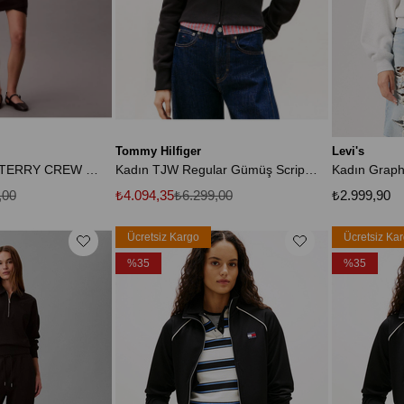
Tommy Hilfiger
Levi's
LS MONOLOGO TERRY CREW FASHION D
Kadın TJW Regular Gümüş Script Hoodie
,00
₺4.094,35
₺6.299,00
₺2.999,90
Ücretsiz Kargo
Ücretsiz Ka
%35
%35