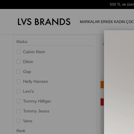
500 TL ve üzer
MARKALAR
ERKEK
KADIN
ÇOC
Marka
Anasayfa
Calvin Klein
Dilvin
Gap
Helly Hansen
Ücretsiz Kargo
Levi's
Yeni Ürün
Tommy Hilfiger
%35
Tommy Jeans
Vans
Renk