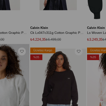
Calvin Klein
Calvin Klein
Ck Lv047c311g Cotton Graphic Pullover Kadın Sweaters
Ck Lv047c311g Cotton Graphic Pullover Kadın Sweaters
,00
₺4.224,35
₺6.499,00
₺3.249,35
₺4
Ücretsiz Kargo
Ücretsiz Ka
%35
%35