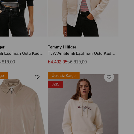
ger
Tommy Hilfiger
TJW Amblemli Eşofman Üstü Kadın Siyah Sweatshirt DW0DW21930BDS
TJW Amblemli Eşofman Üstü Kadın Bej Sweatshirt DW0DW21930ABY
.819,00
₺4.432,35
₺6.819,00
rgo
Ücretsiz Kargo
%35