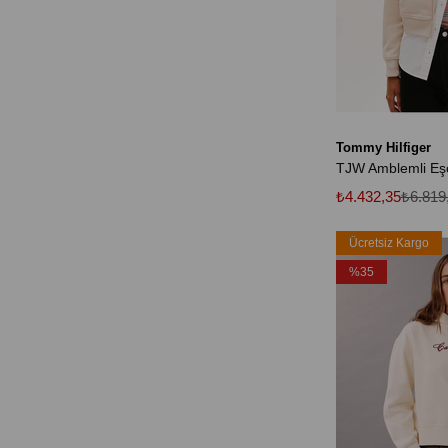
Tommy Hilfiger
₺4.432,35
₺6.819
Ücretsiz Kargo
%35