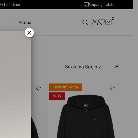
Sipariş Takibi
 %10 İndirim
0
×
rgo
Ücretsiz Kargo
%35