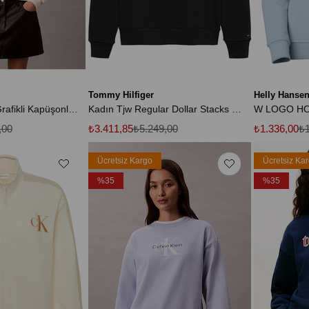
Tommy Hilfiger
Helly Hanse
Uzun Kollu Kısa Grafikli Kapüşonlu Kadın Beyaz Sweatshirt LV047E208G-YAT
Kadın Tjw Regular Dollar Stacks Crew Ext Siyah Sweatshirt
W LOGO HO
,00
₺3.411,85
₺5.249,00
₺1.336,00
₺1
Ücretsiz Kargo
Ücretsiz Ka
%35
%35