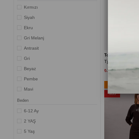
Kırmızı
Siyah
Ekru
Gri Melanj
Antrasit
Tommy Hilfiger
Gri
Beyaz
₺2.989,35
₺4.599
Pembe
Ücretsiz Kargo
Mavi
%35
Stacked Snowflower Tonal White
Beden
Black
6-12 Ay
Greys
2 YAŞ
Camel
5 Yaş