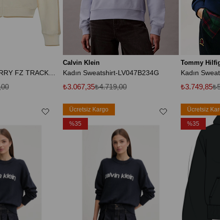
Calvin Klein
Tommy Hilfi
LS STRETCH TERRY FZ TRACK JACKET Kadın Krem Sweatshirt
Kadın Sweatshirt-LV047B234G
Kadın Swea
,00
₺3.067,35
₺4.719,00
₺3.749,85
₺5
Ücretsiz Kargo
Ücretsiz Ka
%35
%35