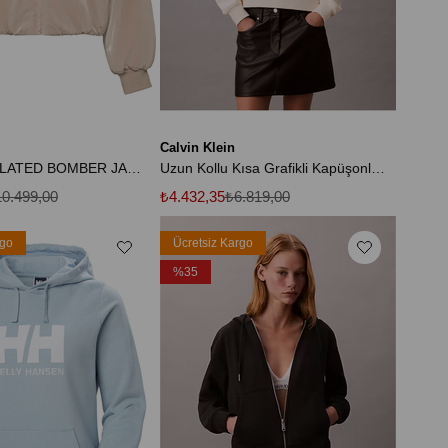
Calvin Klein
SHINE INSULATED BOMBER JACKET Kadın Kahverengi Ceket
Uzun Kollu Kısa Grafikli Kapüşonlu Kadın Beyaz Sweatshirt LV047E208G-YAT
0.499,00
₺4.432,35
₺6.819,00
rgo
Ücretsiz Kargo
%35