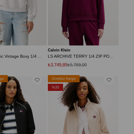
Calvin Klein
Kadın Graphic Vintage Boxy 1/4 Zip Gri Sweatshirt
LS ARCHIVE TERRY 1/4 ZIP POLO SW
₺3.749,85
₺5.769,00
rgo
Ücretsiz Kargo
%35