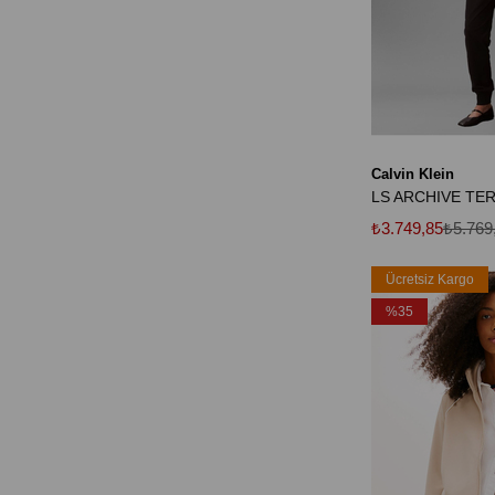
Calvin Klein
₺3.749,85
₺5.769
Ücretsiz Kargo
%35