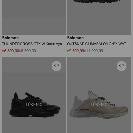
Salomon
Salomon
THUNDERCROSS GTX W Kadın Ayakkabı L47684700 Siyah-40?
OUTSNAP CLIMASALOMON™ WATERPROOF Kadın Outdoor Botu Black L41110100
₺6.800,00
₺8.500,00
₺9.599,99
₺11.999,99
TÜKENDI
TÜKENDI