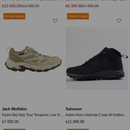
₺10.400,00
₺13.000,00
₺6.399,99
₺7.999,99
Ücretsiz Kargo
Ücretsiz Kargo
Jack Wolfskin
Salomon
Kadın Bej Vojo Tour Texapore Low Outdoor Ayakkabı A62069-a0029
Kadın Alanı Outsnap Cswp W Outdoor Ayakkabı
₺7.000,00
₺11.999,99