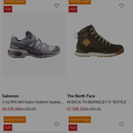
Ücretsiz Kargo
Ücretsiz Kargo
%20
%20
Salomon
The North Face
X ULTRA 360 Kadın Outdoor Ayakkabı Gull L49103900
W BACK-TO-BERKELEY IV TEXTILE WP Kadın Ayakkabısı NF0A8179DSL1 Yeşil-40
₺6.639,99
₺8.299,99
₺7.599,20
₺9.499,00
Ücretsiz Kargo
Ücretsiz Kargo
%20
%20