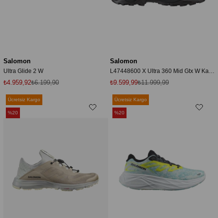
Salomon
Salomon
Ultra Glide 2 W
L47448600 X Ultra 360 Mid Gtx W Kadın Outdoor Bot
₺4.959,92
₺6.199,90
₺9.599,99
₺11.999,99
Ücretsiz Kargo
Ücretsiz Kargo
%20
%20