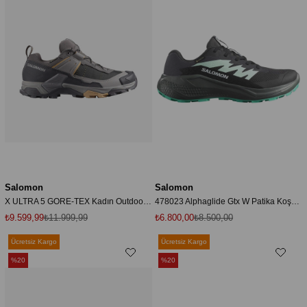
Salomon
Salomon
X ULTRA 5 GORE-TEX Kadın Outdoor Ayakkabı Plum Kitten L47726200
478023 Alphaglide Gtx W Patika Koşusu Kadın Spor Ayakkabı
₺9.599,99
₺11.999,99
₺6.800,00
₺8.500,00
Ücretsiz Kargo
Ücretsiz Kargo
%20
%20