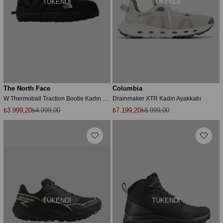
TÜKENDI
TÜKENDI
The North Face
Columbia
W Thermoball Traction Bootie Kadın Outdoor Ayakkabı
Drainmaker XTR Kadın Ayakkabı
₺3.999,20
₺4.999,00
₺7.199,20
₺8.999,00
TÜKENDI
TÜKENDI