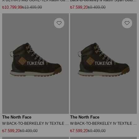
₺10.799,99
₺13.499,99
₺7.599,20
₺9.499,00
TÜKENDI
TÜKENDI
The North Face
The North Face
W BACK-TO-BERKELEY IV TEXTILE WP Kadın Ayakkabısı NF0A8179DSL1 Yeşil-39.5
W BACK-TO-BERKELEY IV TEXTILE WP Kadın Ayakkabısı NF0A8179DSL1 Yeşil-38
₺7.599,20
₺9.499,00
₺7.599,20
₺9.499,00