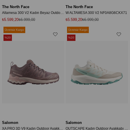
The North Face
The North Face
Altamesa 300 V2 Kadın Beyaz Outdoor Ayakkabı (NF0A8G6CIHY1)
W ALTAMESA 300 V2 NF0A8G6CKX71
₺5.599,20
₺6.999,00
₺5.599,20
₺6.999,00
Ücretsiz Kargo
Ücretsiz Kargo
%20
%20
Salomon
Salomon
XA PRO 3D V9 Kadın Outdoor Ayakkabı Iron L47986600
OUTSCAPE Kadın Outdoor Ayakkabı Vanilla Ice L49153700