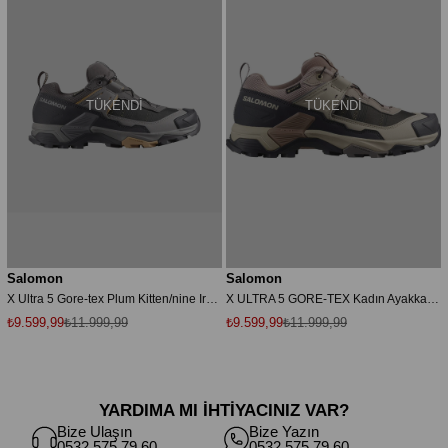
TÜKENDI
TÜKENDI
Salomon
Salomon
X Ultra 5 Gore-tex Plum Kitten/nine Iron/soft Clay Kdn Outdoor Ayakkabı L47726200
X ULTRA 5 GORE-TEX Kadın Ayakkabısı L47854700 Tek Renk-40
₺9.599,99
₺11.999,99
₺9.599,99
₺11.999,99
YARDIMA MI İHTİYACINIZ VAR?
Bize Ulaşın
Bize Yazın
0532 575 79 60
0532 575 79 60