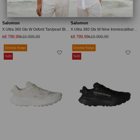
Salomon
Salomon
X Ultra 360 Gtx W Oxford Tan/pearl Blue/almond Cream Kdn Outdoor Ayakkabı L45395300
X Ultra 360 Gtx W Nine Iron/excalibur/shadow Gray Kdn Outdoor Ayakkabı L49102300
₺8.799,99
₺10.999,99
₺8.799,99
₺10.999,99
Ücretsiz Kargo
Ücretsiz Kargo
%20
%20