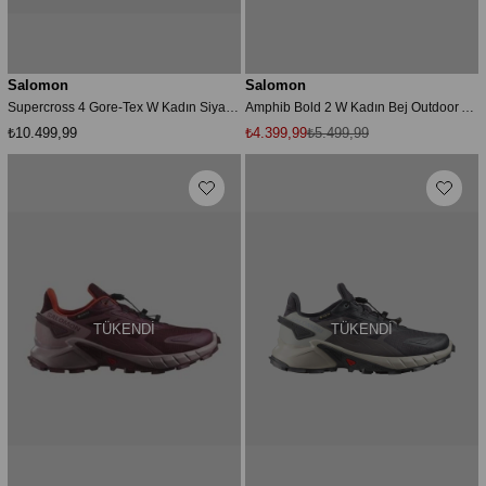
Salomon
Salomon
Supercross 4 Gore-Tex W Kadın Siyah Spor Ayakkabı
Amphib Bold 2 W Kadın Bej Outdoor Ayakkabı L47447100
₺10.499,99
₺4.399,99
₺5.499,99
TÜKENDI
TÜKENDI