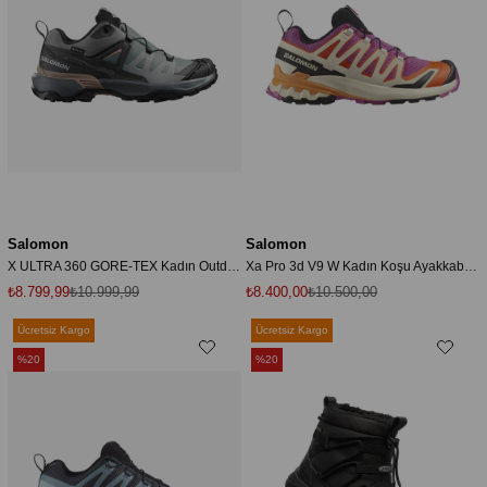
Salomon
Salomon
X ULTRA 360 GORE-TEX Kadın Outdoor Ayakkabı Sedona Sage L47982300
Xa Pro 3d V9 W Kadın Koşu Ayakkabısı L47467900
₺8.799,99
₺10.999,99
₺8.400,00
₺10.500,00
Ücretsiz Kargo
Ücretsiz Kargo
%20
%20