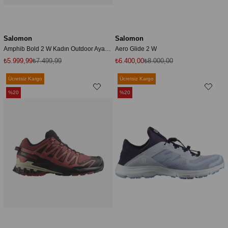
Salomon
Salomon
Amphib Bold 2 W Kadın Outdoor Ayakkabı
Aero Glide 2 W
₺5.999,99
₺7.499,99
₺6.400,00
₺8.000,00
Ücretsiz Kargo
Ücretsiz Kargo
%20
%20