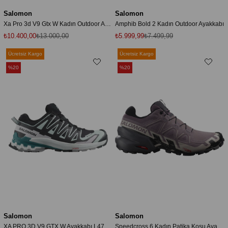
Salomon
Salomon
Xa Pro 3d V9 Gtx W Kadın Outdoor Ayakkabı
Amphib Bold 2 Kadın Outdoor Ayakkabı
₺10.400,00
₺13.000,00
₺5.999,99
₺7.499,99
Ücretsiz Kargo
Ücretsiz Kargo
%20
%20
Salomon
Salomon
XA PRO 3D V9 GTX W Ayakkabı L47119100
Speedcross 6 Kadın Patika Koşu Ayakkabısı