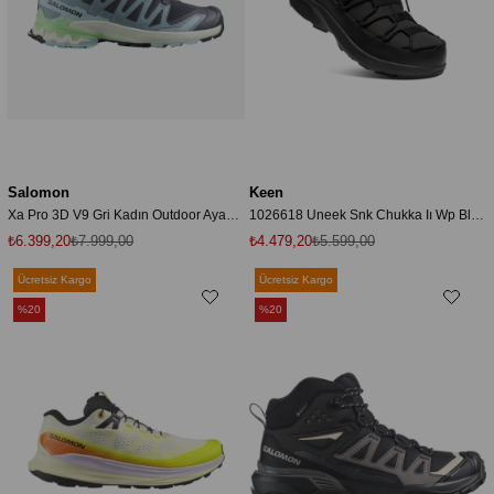
Salomon
Keen
Xa Pro 3D V9 Gri Kadın Outdoor Ayakkabı - L47748000
1026618 Uneek Snk Chukka Iı Wp Black/black/black Kadın Outdoor Bot
₺6.399,20
₺7.999,00
₺4.479,20
₺5.599,00
Ücretsiz Kargo
Ücretsiz Kargo
%20
%20