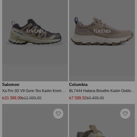
TÜKENDI
TÜKENDI
Salomon
Columbia
Xa Pro 3D V9 Gore-Tex Kadın Krem Outdoor Ayakkabı
BL7444 Hatana Breathe Kadın Outdoor Ayakkabısı 1982331-096
₺10.399,99
₺12.999,99
₺7.599,92
₺9.499,90