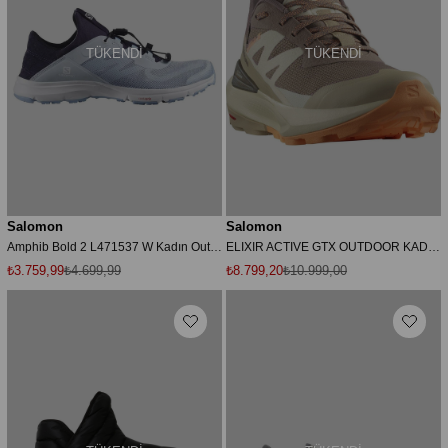
TÜKENDI
TÜKENDI
Salomon
Salomon
Amphib Bold 2 L471537 W Kadın Outdoor Ayakkabı - MAVİ
ELIXIR ACTIVE GTX OUTDOOR KADIN AYAKKABI
₺3.759,99
₺4.699,99
₺8.799,20
₺10.999,00