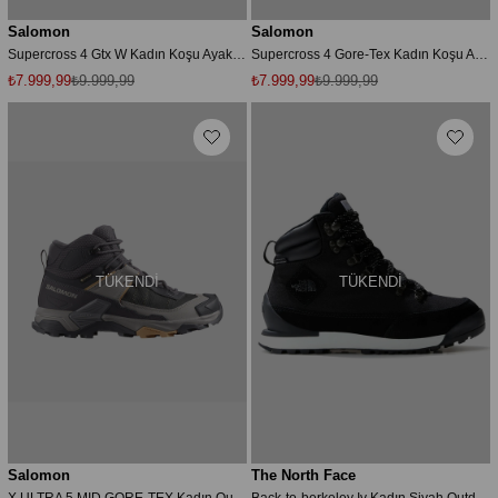
Salomon
Salomon
Supercross 4 Gtx W Kadın Koşu Ayakkabısı
Supercross 4 Gore-Tex Kadın Koşu Ayakkabısı
₺7.999,99
₺9.999,99
₺7.999,99
₺9.999,99
TÜKENDI
TÜKENDI
Salomon
The North Face
X ULTRA 5 MID GORE-TEX Kadın Outdoor Botu Nine Iron L47754500
Back-to-berkeley Iv Kadın Siyah Outdoor Ayakkabı Nf0a8179ky41