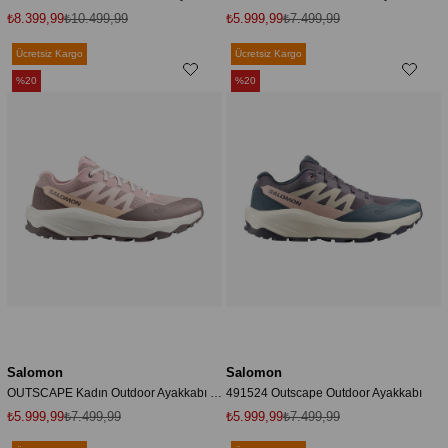
₺8.399,99
₺10.499,99
₺5.999,99
₺7.499,99
Ücretsiz Kargo
Ücretsiz Kargo
%20
%20
Salomon
Salomon
OUTSCAPE Kadın Outdoor Ayakkabı Shadow Gray L49153400
491524 Outscape Outdoor Ayakkabı
₺5.999,99
₺7.499,99
₺5.999,99
₺7.499,99