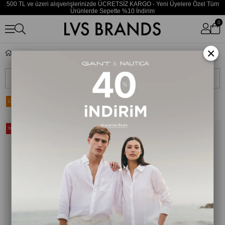
500 TL ve üzeri alışverişlerinizde ÜCRETSİZ KARGO - Yeni Üyelere Özel Tüm
Ürünlerde Sepette %10 İndirim
0
×
Outdoor Ayakkabı
Sıralama
Filtreleme
Ücretsiz Kargo
Ücretsiz Kargo
Yeni Ürün
Yeni Ürün
%20
%20