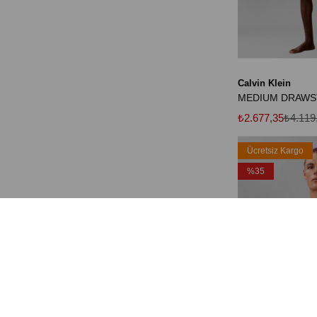
Calvin Klein
MEDIUM DRAWS
₺2.677,35
₺4.119
Ücretsiz Kargo
%35