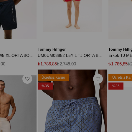
Tommy Hilfiger
Tommy Hilfi
UM0UM03748 DW5 XL ORTA BOY İPLİ KAPAMALI CEPLİ
UM0UM03852 L5Y L TJ ORTA BOY İPLİ KAPSAKLAR
,00
₺1.786,85
₺2.749,00
₺1.786,85
₺2
Ücretsiz Kargo
Ücretsiz Ka
%35
%35