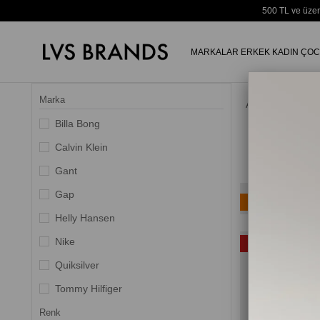
500 TL ve üzer
MARKALAR
ERKEK
KADIN
ÇOC
Marka
Anasayfa
Billa Bong
Calvin Klein
Gant
Gap
Ücretsiz Kargo
Helly Hansen
Yeni Ürün
Nike
%35
Quiksilver
Tommy Hilfiger
Renk