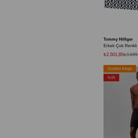
Tommy Hilfiger
₺2.501,85
₺3.849
Ücretsiz Kargo
%35