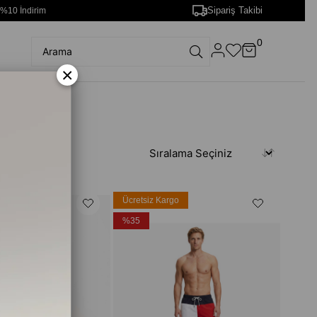
Sipariş Takibi
 %10 İndirim
0
×
rgo
Ücretsiz Kargo
%35