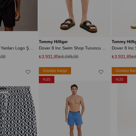
Tommy Hilfiger
Tommy Hilfi
Erkek Regular Fit Yanları Logo Şeritli Lacivert Deniz Şortu
Dover 8 Inc Swim Shop Turuncu Erkek Şort
,00
₺3.931,85
₺6.049,00
₺3.931,85
₺6
Ücretsiz Kargo
Ücretsiz Ka
%35
%35