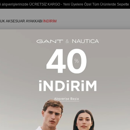
i alışverişlerinizde ÜCRETSİZ KARGO - Yeni Üyelere Özel Tüm Ürünlerde Sepette
UK
AKSESUAR
AYAKKABI
İNDİRİM
Erkek
PLAJ GİYİM
Deniz Şortu
211 Ürün
Ücretsiz Kargo
Ücretsiz Ka
Yeni Ürün
%35
%35