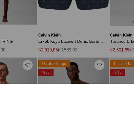
Calvin Klein
Calvin Klein
TRING
Erkek Koyu Lacivert Deniz Şortu LV00N61028 2QR
,00
₺2.319,85
₺3.569,00
₺2.501,85
₺3
Ücretsiz Kargo
Ücretsiz Ka
%35
%35