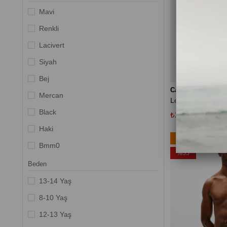
Mavi
Renkli
Lacivert
Siyah
Bej
Calvin Klein
Mercan
Black
₺2.677,35
₺4.119
Haki
Ücretsiz Kargo
Bmm0
%35
Lacı
Beden
Kırmızı
13-14 Yaş
Sarı
8-10 Yaş
Turuncu
12-13 Yaş