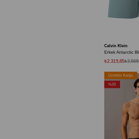
Calvin Klein
₺2.319,85
₺3.569
Ücretsiz Kargo
%35