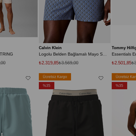
Calvin Klein
Tommy Hilfi
TRING
Logolu Belden Bağlamalı Mayo Short LV00N6102832W Erkek MAYO SHORT LV00N61028 32W
Essentials E
,00
₺2.319,85
₺3.569,00
₺2.501,85
₺3
Ücretsiz Kargo
Ücretsiz Ka
%35
%35