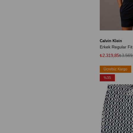
Calvin Klein
₺2.319,85
₺3.569
Ücretsiz Kargo
%35