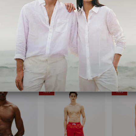
Calvin Klein
Tommy Hilfi
Logolu Mayo Şortu LV00N610153T5 Erkek DENİZ ŞORTU LV00N61015 3T5
Erkek Medium Drawstring Yeşil Erkek Şortu
Erkek Mediu
,00
₺2.677,35
₺4.119,00
₺2.144,35
₺3
Ücretsiz Kargo
Ücretsiz Ka
%35
%35