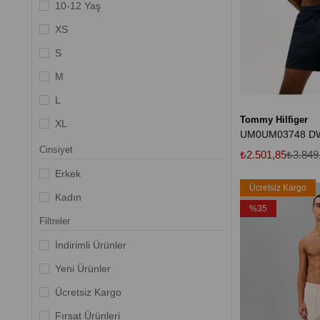
Acık Pembe
10-12 Yaş
Açık Mavi
XS
S
M
L
Tommy Hilfiger
XL
2XL
Cinsiyet
₺2.501,85
₺3.849
3XL
Erkek
Ücretsiz Kargo
4XL
Kadın
%35
30
Filtreler
31
İndirimli Ürünler
32
Yeni Ürünler
Ücretsiz Kargo
Fırsat Ürünleri