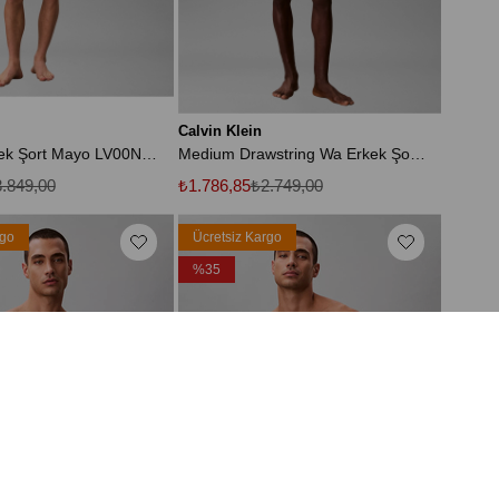
Calvin Klein
Turuncu Erkek Şort Mayo LV00N610298XN
Medium Drawstring Wa Erkek Şort Mayo Gri
.849,00
₺1.786,85
₺2.749,00
rgo
Ücretsiz Kargo
%35