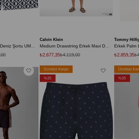
Calvin Klein
Tommy Hilfi
Erkek Çok Renkli Deniz Şortu UM0UM03491 02V
Medium Drawstring Erkek Mavi Deniz Şortu
,00
₺2.677,35
₺4.119,00
₺2.859,35
₺4
Ücretsiz Kargo
Ücretsiz Ka
%35
%35