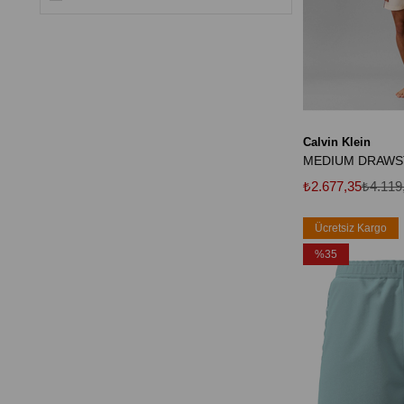
Calvin Klein
MEDIUM DRAWS
₺2.677,35
₺4.119
Ücretsiz Kargo
%35