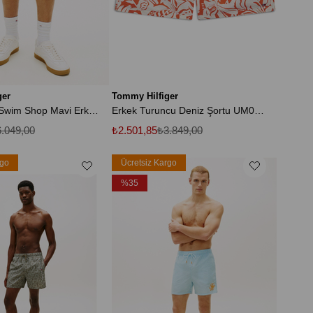
ger
Tommy Hilfiger
Dover 8 Inc Swim Shop Mavi Erkek Şort
Erkek Turuncu Deniz Şortu UM0UM03491 0JH
.049,00
₺2.501,85
₺3.849,00
rgo
Ücretsiz Kargo
%35