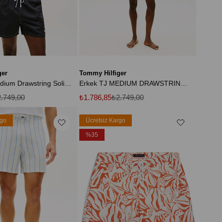
ger
Tommy Hilfiger
Erkek TJ Medium Drawstring Solid Mayo
Erkek TJ MEDIUM DRAWSTRING SOLID UM0UM03852-THBDS
.749,00
₺1.786,85
₺2.749,00
rgo
Ücretsiz Kargo
%35