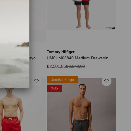
ger
Tommy Hilfiger
m Drawstring Mayo
UM0UM03840 Medium Drawstring Archive Erkek Şort Mayo
.299,00
₺2.501,85
₺3.849,00
rgo
Ücretsiz Kargo
%35