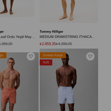
ger
Tommy Hilfiger
Erkek Palm Leaf Ordu Yeşili Mayo Altı
MEDIUM DRAWSTRING ITHACA SCRIPT Erkek Mavi Deniz Şortu - UM0UM03750
.399,00
₺2.859,35
₺4.399,00
rgo
Ücretsiz Kargo
%35