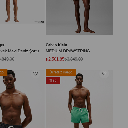
ger
Calvin Klein
rkek Mavi Deniz Şortu
MEDIUM DRAWSTRING
.849,00
₺2.501,85
₺3.849,00
rgo
Ücretsiz Kargo
%35