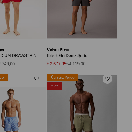
ger
Calvin Klein
Erkek TJ MEDIUM DRAWSTRING SOLID UM0UM03852-THXNL
Erkek Gri Deniz Şortu
.749,00
₺2.677,35
₺4.119,00
rgo
Ücretsiz Kargo
%35