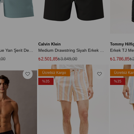
Calvin Klein
Tommy Hilfi
Erkek Antarctic Blue Yan Şerit Detaylı Orta Boy İpli Yüzme Şortu
Medium Drawstring Siyah Erkek Deniz Şort
,00
₺2.501,85
₺3.849,00
₺1.786,85
₺2
Ücretsiz Kargo
Ücretsiz Ka
%35
%35