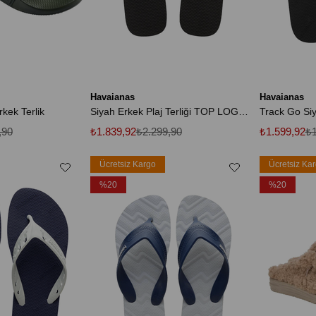
Havaianas
Havaianas
rkek Terlik
Siyah Erkek Plaj Terliği TOP LOGO POP
,90
₺1.839,92
₺2.299,90
₺1.599,92
₺1
Ücretsiz Kargo
Ücretsiz Ka
%20
%20