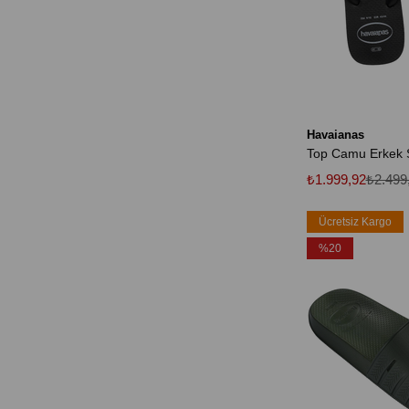
Havaianas
₺1.999,92
₺2.499
Ücretsiz Kargo
%20