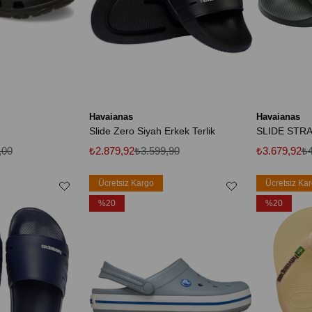
Havaianas
Havaianas
Slide Zero Siyah Erkek Terlik
SLIDE STR
,00
₺2.879,92
₺3.599,90
₺3.679,92
₺4
Ücretsiz Kargo
Ücretsiz Ka
%20
%20