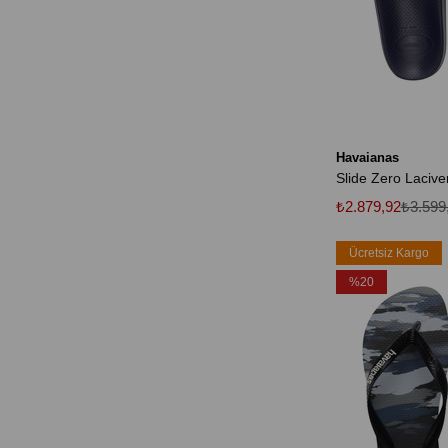
Havaianas
Slide Zero Laciver
₺2.879,92
₺3.599
Ücretsiz Kargo
%20