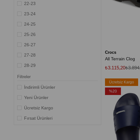
Charcoal/Ocean
22-23
Stucco-Melon
23-24
Yeşil
24-25
25-26
26-27
Crocs
27-28
All Terrain Clog
28-29
₺3.115,20
₺3.894
29-30
Filtreler
Ücretsiz Kargo
30-31
İndirimli Ürünler
%20
31 - 32
Yeni Ürünler
32-33
Ücretsiz Kargo
33-34
Fırsat Ürünleri
34-35