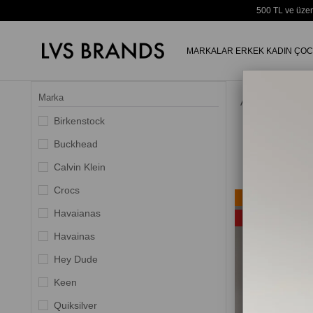
500 TL ve üzer
MARKALAR
ERKEK
KADIN
ÇOC
Marka
Anasayfa
Birkenstock
Buckhead
Calvin Klein
Crocs
Ücretsiz Kargo
Havaianas
%35
Havainas
Hey Dude
Keen
Quiksilver