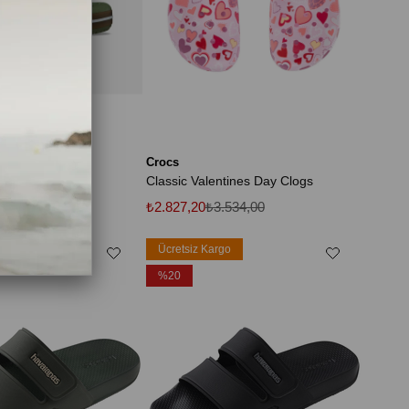
Crocs
um Clog
Classic Valentines Day Clogs
.834,00
₺2.827,20
₺3.534,00
rgo
Ücretsiz Kargo
%20