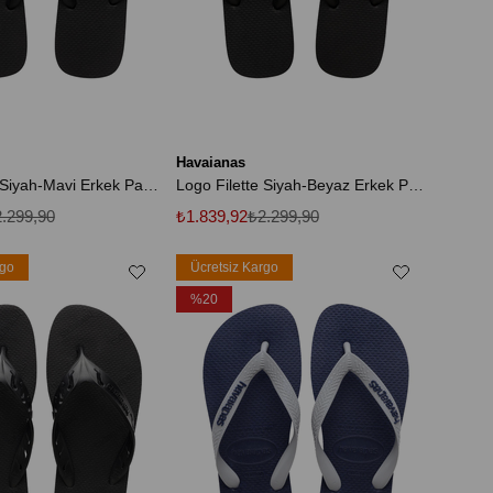
Havaianas
Logo Filette Siyah-Mavi Erkek Parmak Arası Terlik
Logo Filette Siyah-Beyaz Erkek Parmak Arası Terlik
.299,90
₺1.839,92
₺2.299,90
rgo
Ücretsiz Kargo
%20