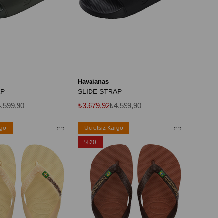
Havaianas
AP
SLIDE STRAP
.599,90
₺3.679,92
₺4.599,90
rgo
Ücretsiz Kargo
%20