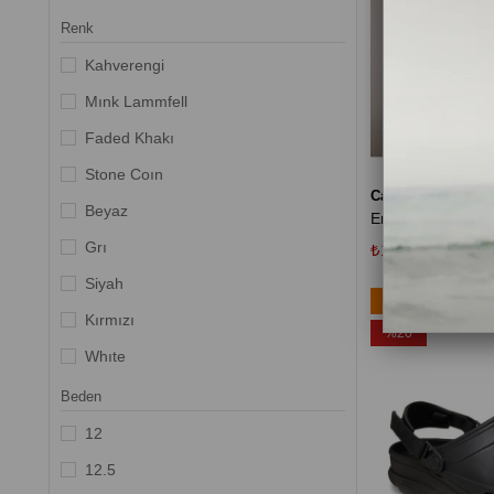
Reef
Renk
Rider
Kahverengi
Salomon
Mınk Lammfell
The North Face
Faded Khakı
Tommy Hilfiger
Stone Coın
Calvin Klein
Twigy
Beyaz
Grı
₺1.962,35
₺3.019
Siyah
Ücretsiz Kargo
Kırmızı
%20
Whıte
Çok Renkli
Beden
Stone Coin
12
Krem-Yeşil
12.5