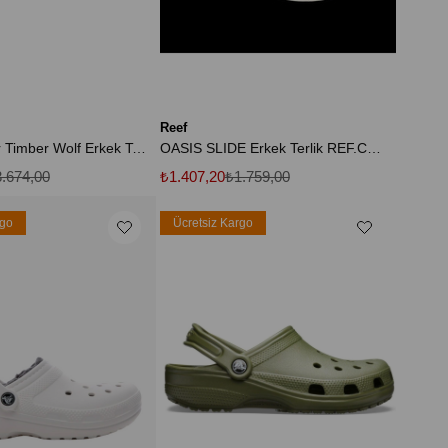
Reef
Wally Slipper Timber Wolf Erkek Terlik
OASIS SLIDE Erkek Terlik REF.CJ6236 Beyaz-44
.674,00
₺1.407,20
₺1.759,00
rgo
Ücretsiz Kargo