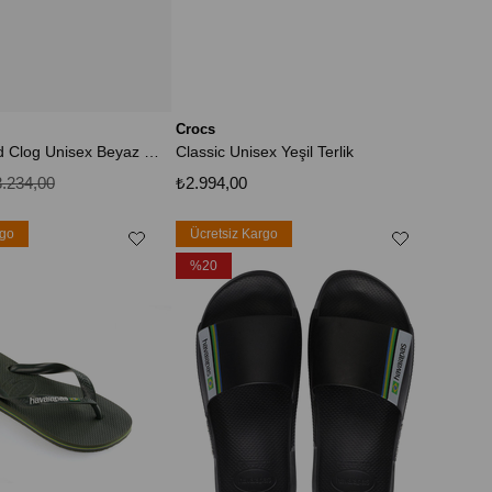
Crocs
Classic Lined Clog Unisex Beyaz Clog Terlik 203591-10m
Classic Unisex Yeşil Terlik
.234,00
₺2.994,00
rgo
Ücretsiz Kargo
%20