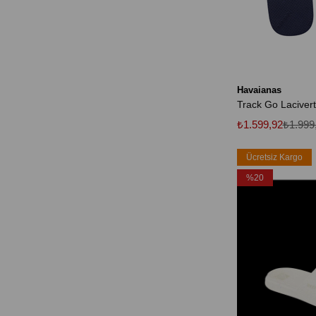
Havaianas
₺1.599,92
₺1.999
Ücretsiz Kargo
%20