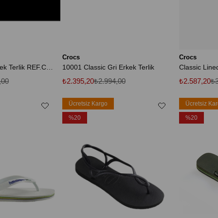
Crocs
Crocs
OASIS SLIDE Erkek Terlik REF.CJ6236 Beyaz-42
10001 Classic Gri Erkek Terlik
,00
₺2.395,20
₺2.994,00
₺2.587,20
₺3
Ücretsiz Kargo
Ücretsiz Ka
%20
%20