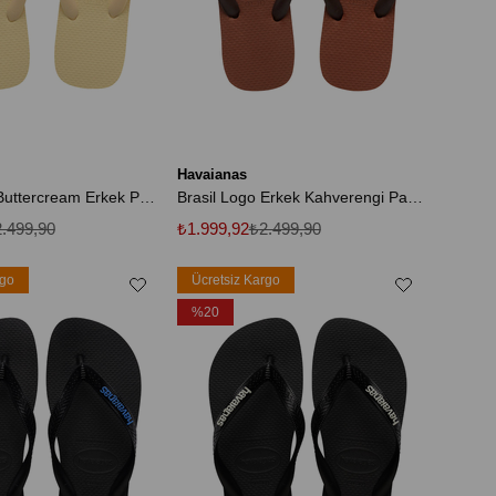
Havaianas
Brasil Logo Buttercream Erkek Parmak Arası Terlik
Brasil Logo Erkek Kahverengi Parmak Arası Terlik
.499,90
₺1.999,92
₺2.499,90
rgo
Ücretsiz Kargo
%20