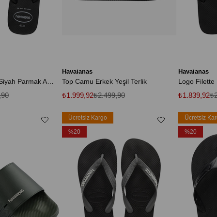
Havaianas
Havaianas
Top Camu Erkek Siyah Parmak Arası Terlik
Top Camu Erkek Yeşil Terlik
,90
₺1.999,92
₺2.499,90
₺1.839,92
₺2
Ücretsiz Kargo
Ücretsiz Ka
%20
%20