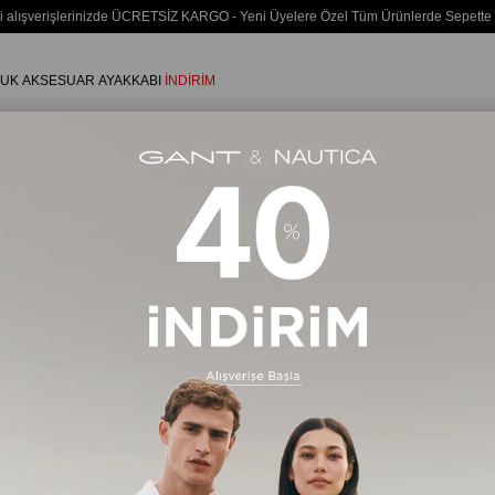
i alışverişlerinizde ÜCRETSİZ KARGO - Yeni Üyelere Özel Tüm Ürünlerde Sepette
UK
AKSESUAR
AYAKKABI
İNDİRİM
Erkek
AYAKKABI
Terlik
282 Ürün
Ücretsiz Kargo
Ücretsiz Ka
%35
%20