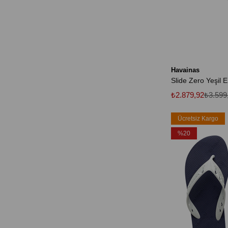
Havainas
Slide Zero Yeşil E
₺2.879,92
₺3.599
Ücretsiz Kargo
%20