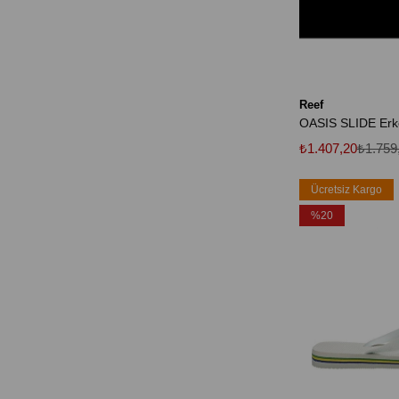
Reef
₺1.407,20
₺1.759
Ücretsiz Kargo
%20