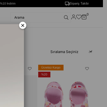
Sipariş Takibi
 %10 İndirim
0
×
rgo
Ücretsiz Kargo
%20