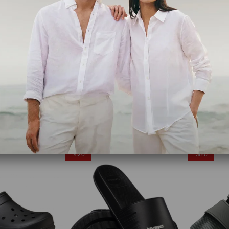
Calvin Klein
Crocs
Erkek Marka Logolu Şık Görünüşlü Tek Bantlı Kalın Tabanlı Kaymaz Rahat Dayanıklı Terlik
Erkek Marka Logolu Çift Bantlı Rahat Tabanlı Şık Görünüşlü Günlük Ve Plaj Kullanımına U
Crocband G
,00
₺2.241,85
₺3.449,00
₺3.067,20
₺3
Ücretsiz Kargo
Ücretsiz Ka
%20
%20