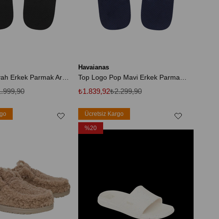
Havaianas
Track Go Siyah Erkek Parmak Arası Terlik
Top Logo Pop Mavi Erkek Parmak Arası Terlik
.999,90
₺1.839,92
₺2.299,90
rgo
Ücretsiz Kargo
%20