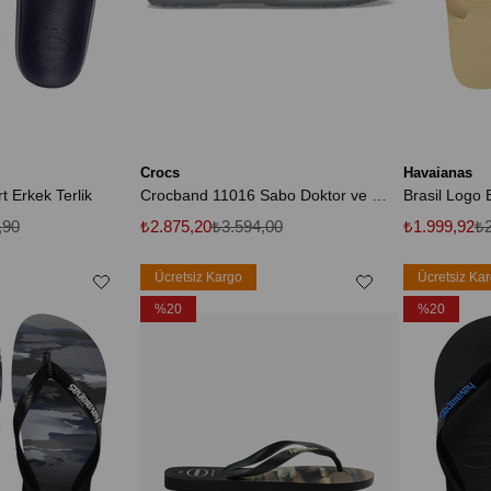
Crocs
Havaianas
t Erkek Terlik
Crocband 11016 Sabo Doktor ve Hemşire Terliği Ortapedik Unisex Terlik GRİ
,90
₺2.875,20
₺3.594,00
₺1.999,92
₺2
Ücretsiz Kargo
Ücretsiz Ka
%20
%20