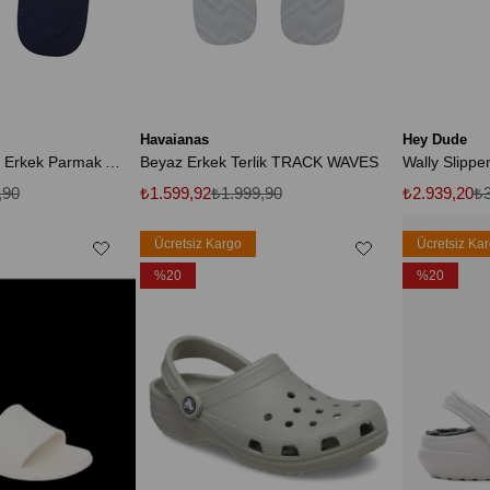
Havaianas
Hey Dude
Track Go Lacivert Erkek Parmak Arası Terlik
Beyaz Erkek Terlik TRACK WAVES
,90
₺1.599,92
₺1.999,90
₺2.939,20
₺3
Ücretsiz Kargo
Ücretsiz Ka
%20
%20