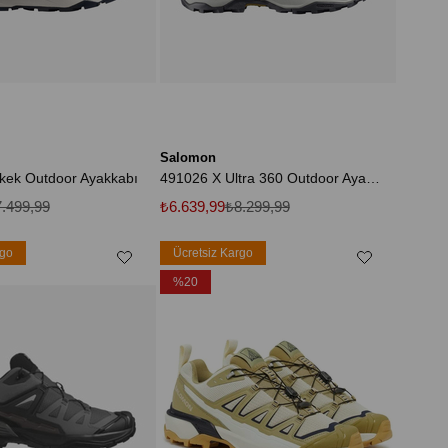
Salomon
kek Outdoor Ayakkabı
491026 X Ultra 360 Outdoor Ayakkabı
.499,99
₺6.639,99
₺8.299,99
rgo
Ücretsiz Kargo
%20