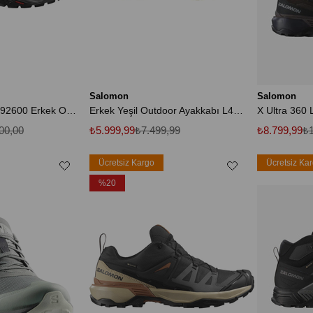
Salomon
Salomon
Quest 4 Gtx L41292600 Erkek Outdoor Bot - Siyah
Erkek Yeşil Outdoor Ayakkabı L47153600
00,00
₺5.999,99
₺7.499,99
₺8.799,99
₺1
Ücretsiz Kargo
Ücretsiz Ka
%20