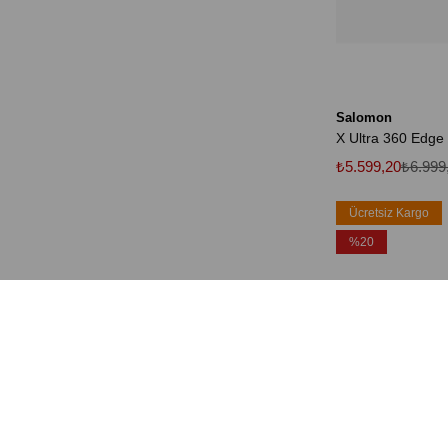
Salomon
₺5.599,20
₺6.999
Ücretsiz Kargo
%20