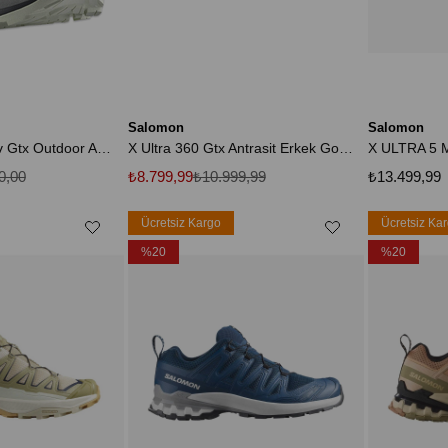
Salomon
Salomon
474561 Elixir Activ Gtx Outdoor Açık Yeşil Erkek Spor Ayakkabı
X Ultra 360 Gtx Antrasit Erkek Gore-Tex Outdoor Ayakkabı L47687000
0,00
₺8.799,99
₺10.999,99
₺13.499,99
Ücretsiz Kargo
Ücretsiz Ka
%20
%20