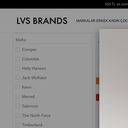
500 TL ve üzer
MARKALAR
ERKEK
KADIN
ÇOC
Marka
Anasayfa
Camper
Columbia
Helly Hansen
Jack Wolfskin
Ücretsiz Kargo
Keen
Yeni Ürün
Merrell
%20
Salomon
The North Face
Timberland