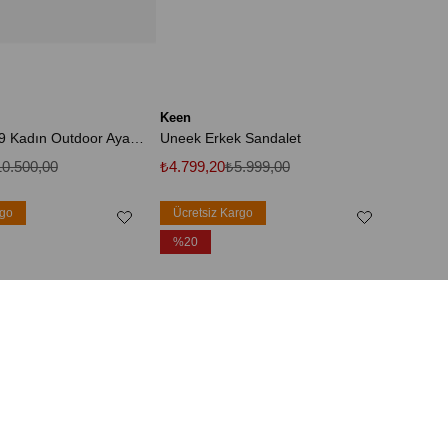
Keen
Xa Pro 3D V9 Kadın Outdoor Ayakkabı - L47589100
Uneek Erkek Sandalet
0.500,00
₺4.799,20
₺5.999,00
rgo
Ücretsiz Kargo
%20