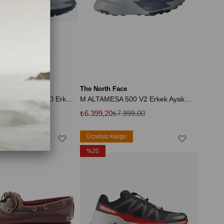
The North Face
Speedcross Peak L47514500 Erkek Spor Ayakkabı LACİVERT
M ALTAMESA 500 V2 Erkek Ayakkabısı NF0A8DAJF2Z1 47
.999,99
₺6.399,20
₺7.999,00
rgo
Ücretsiz Kargo
%20