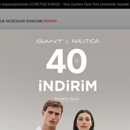
i alışverişlerinizde ÜCRETSİZ KARGO - Yeni Üyelere Özel Tüm Ürünlerde Sepette
UK
AKSESUAR
AYAKKABI
İNDİRİM
Erkek
AYAKKABI
Outdoor Ayakkabı
232 Ürün
Ücretsiz Kargo
Ücretsiz Ka
Yeni Ürün
%20
%20