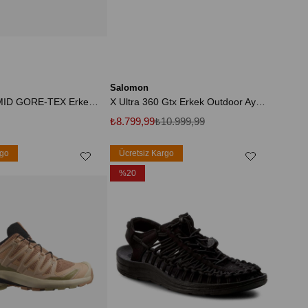
Salomon
X ULTRA 5 MID GORE-TEX Erkek Outdoor Botu Black L47754200
X Ultra 360 Gtx Erkek Outdoor Ayakkabı
₺8.799,99
₺10.999,99
rgo
Ücretsiz Kargo
%20