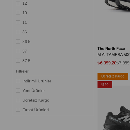
Tangerıne
12
Black
10
Trıple Black
11
36
36.5
The North Face
37
M ALTAMESA 500
37.5
₺6.399,20
₺7.999
38
Filtreler
Ücretsiz Kargo
38.5
İndirimli Ürünler
%20
39
Yeni Ürünler
39.5
Ücretsiz Kargo
4.5
Fırsat Ürünleri
40