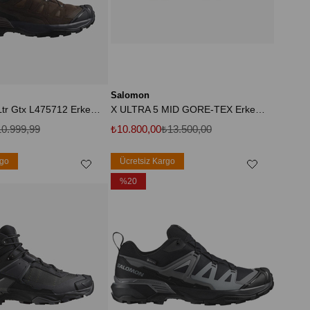
Salomon
X Ultra 360 Ltr Gtx L475712 Erkek Outdoor Ayakkabı - Kahverengi
X ULTRA 5 MID GORE-TEX Erkek Outdoor Botu Peat L47754300
0.999,99
₺10.800,00
₺13.500,00
rgo
Ücretsiz Kargo
%20