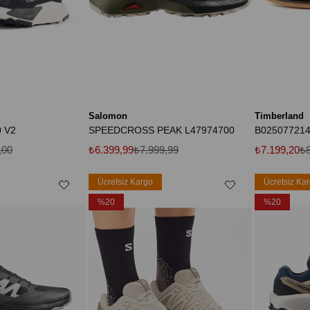
Salomon
Timberland
 V2
SPEEDCROSS PEAK L47974700
,00
₺6.399,99
₺7.999,99
₺7.199,20
₺8
Ücretsiz Kargo
Ücretsiz Ka
%20
%20