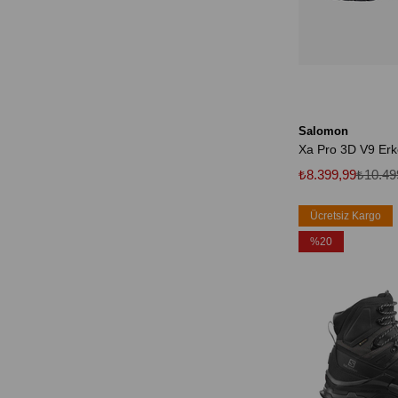
Salomon
₺8.399,99
₺10.49
Ücretsiz Kargo
%20