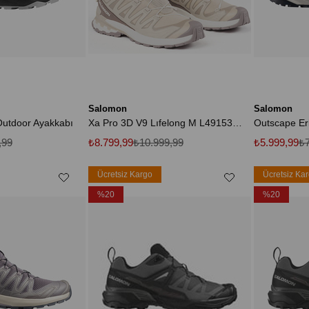
Salomon
Salomon
Outdoor Ayakkabı
Xa Pro 3D V9 Lıfelong M L49153800 Erkek Spor Ayakkabı BEJ
Outscape Er
,99
₺8.799,99
₺10.999,99
₺5.999,99
₺7
Ücretsiz Kargo
Ücretsiz Ka
%20
%20