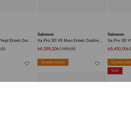
Salomon
Salomon
X Ultra 360 Edge Yeşil Erkek Outdoor Ayakkabı - L47818000
Xa Pro 3D V9 Mavi Erkek Outdoor Ayakkabı - L47817800
,00
₺6.399,20
₺7.999,00
₺8.400,00
₺1
Ücretsiz Kargo
Ücretsiz Ka
%20