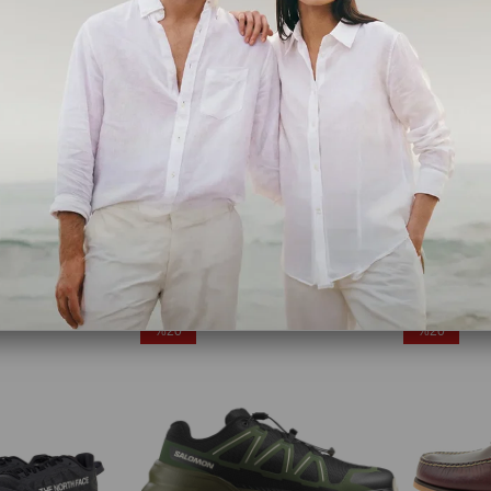
Salomon
Salomon
X Ultra 360 Gtx Black/dark Gull Gray/dark Earth Erk Outdoor Ayakkabı L45473300
X ULTRA 360 GORE-TEX Erkek Outdoor Ayakkabı Urban Chic L49101700
9,99
₺8.799,99
₺10.999,99
₺6.399,99
₺7
Ücretsiz Kargo
Ücretsiz Ka
%20
%20