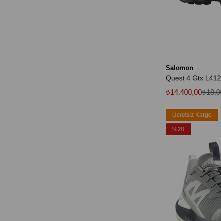
Salomon
₺14.400,00
₺18.0
Ücretsiz Kargo
%20