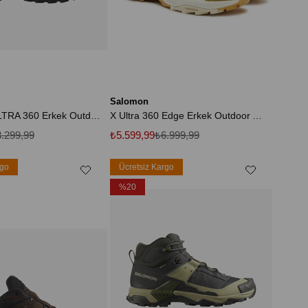
Salomon
474483 X ULTRA 360 Erkek Outdoor Ayakkabı Siyah
X Ultra 360 Edge Erkek Outdoor Ayakkabı
.299,99
₺5.599,99
₺6.999,99
rgo
Ücretsiz Kargo
%20