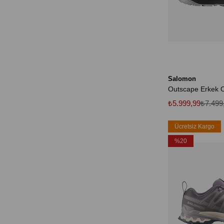
Salomon
Outscape Erkek 
₺5.999,99
₺7.499
Ücretsiz Kargo
%20