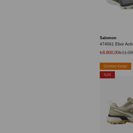
Salomon
₺8.800,00
₺11.00
Ücretsiz Kargo
%20