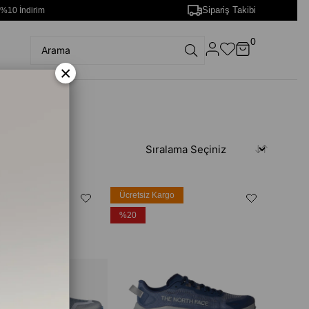
Sipariş Takibi
 %10 İndirim
0
×
rgo
Ücretsiz Kargo
%20