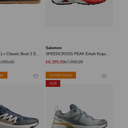
Salomon
B0250772141-r Classic Boat 2 Eye Erkek Spor Ayakkabı Kahve
SPEEDCROSS PEAK Erkek Koşu Ayakkabısı Black L47790100
.999,00
₺6.399,99
₺7.999,99
rgo
Ücretsiz Kargo
%20