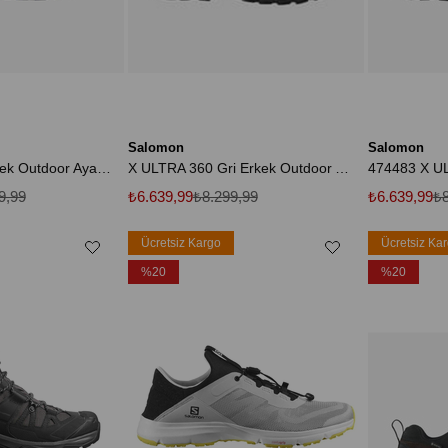
Salomon
Salomon
Xa Pro 3D V9 Erkek Outdoor Ayakkabı
X ULTRA 360 Gri Erkek Outdoor Ayakkabı L47448300
9,99
₺6.639,99
₺8.299,99
₺6.639,99
₺8
Ücretsiz Kargo
Ücretsiz Ka
%20
%20