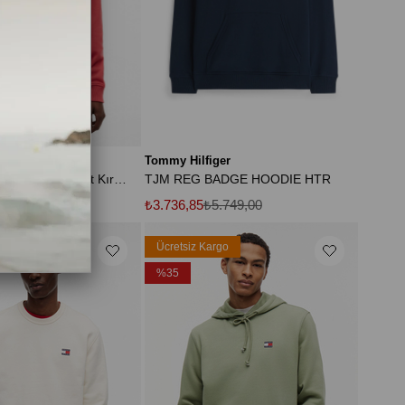
s
Tommy Hilfiger
Tjm Regular Badge Crew Ext Kırmızı Erkek Sweatshirt
TJM REG BADGE HOODIE HTR
.169,00
₺3.736,85
₺5.749,00
rgo
Ücretsiz Kargo
%35