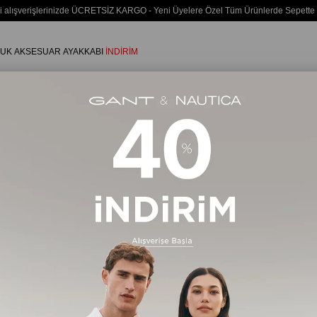
i alışverişlerinizde ÜCRETSİZ KARGO - Yeni Üyelere Özel Tüm Ürünlerde Sepette
UK
AKSESUAR
AYAKKABI
İNDİRİM
Erkek
ÜST GİYİM
Sweatshirt
297 Ürün
Ücretsiz Kargo
Ücretsiz Ka
Yeni Ürün
Yeni Ürün
%35
%35