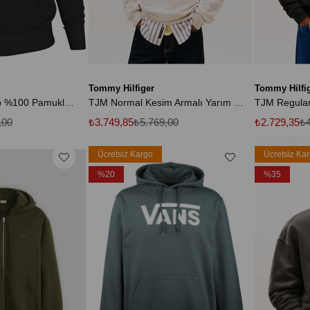
Tommy Hilfiger
Tommy Hilfi
Erkek Rahat Kalıp %100 Pamuklu Göğüste CK Logolu Yarım Fermuarlı Siyah Sweatshirt LV04RD244G-UB1
TJM Normal Kesim Armalı Yarım Fermuarlı Erkek Beyaz Sweatshirt DM0DM22344YBH
TJM Regular
,00
₺3.749,85
₺5.769,00
₺2.729,35
₺4
Ücretsiz Kargo
Ücretsiz Ka
%20
%35