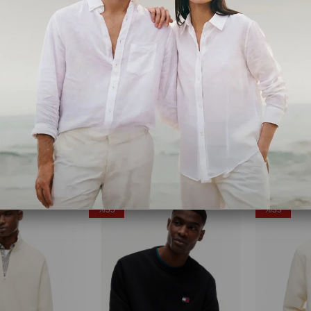
Tommy Hilfiger
Tommy Jean
Erkek Siyah Bisiklet Yaka Orıgınal Housemark Sweatshirt Standart fıt 00AUV-0000
Tjm Regular Badge Erkek Mavi Hoodie
₺3.736,85
₺5.749,00
₺3.359,85
₺5
Ücretsiz Kargo
Ücretsiz Ka
%35
%35