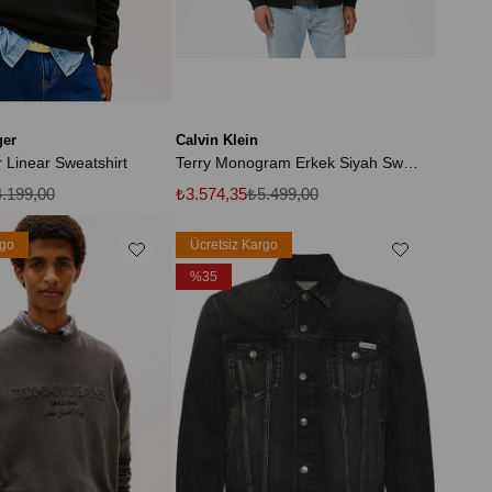
ger
Calvin Klein
 Linear Sweatshirt
Terry Monogram Erkek Siyah Sweatshirt
.199,00
₺3.574,35
₺5.499,00
rgo
Ücretsiz Kargo
%35