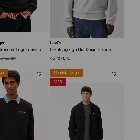
ger
Levi's
TJM 90s Distressed Logolu Sweatshirt
Erkek açık gri Bol Kesimli Yarım Fermuarlı Sweatshirt 005HS-0004
.769,00
₺3.499,90
rgo
Ücretsiz Kargo
%35