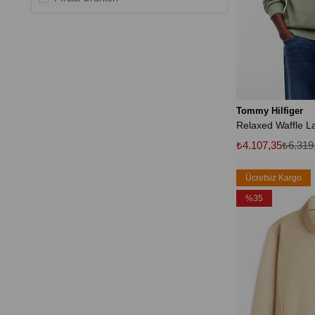
Tommy Hilfiger
₺4.107,35
₺6.319
Ücretsiz Kargo
%35