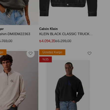
ger
Calvin Klein
tshirt-DM0DM22363
KLEIN BLACK CLASSIC TRUCKER Erkek Siyah Ceket
.769,00
₺4.094,35
₺6.299,00
rgo
Ücretsiz Kargo
%35