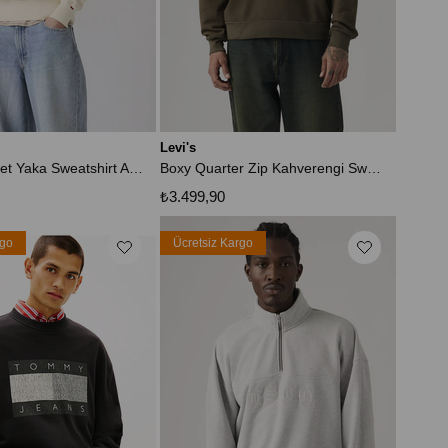
Levi's
Orijinal Bisiklet Yaka Sweatshirt A9244-0043
Boxy Quarter Zip Kahverengi Sweatshirt
₺3.499,90
rgo
Ücretsiz Kargo