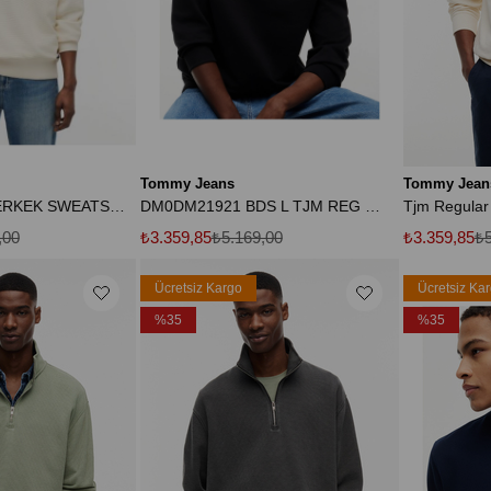
Tommy Jeans
Tommy Jean
EKRU LOGOLU ERKEK SWEATSHIRT
DM0DM21921 BDS L TJM REG BADGE CREW HTR
,00
₺3.359,85
₺5.169,00
₺3.359,85
₺5
Ücretsiz Kargo
Ücretsiz Ka
%35
%35