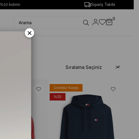
Sipariş Takibi
 %10 İndirim
0
×
rgo
Ücretsiz Kargo
%35