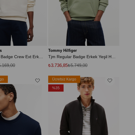
s
Tommy Hilfiger
Tjm Regular Badge Crew Ext Erkek Sweatshirt
Tjm Regular Badge Erkek Yeşil Hoodie
.169,00
₺3.736,85
₺5.749,00
rgo
Ücretsiz Kargo
%35