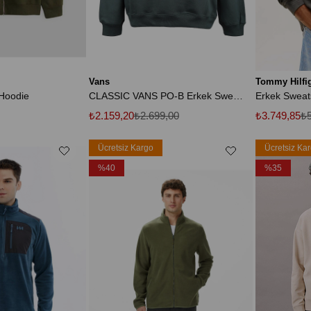
Vans
Tommy Hilfi
Hoodie
CLASSIC VANS PO-B Erkek Sweat VN0A7Y3XDWS1
Erkek Swea
₺2.159,20
₺2.699,00
₺3.749,85
₺5
Ücretsiz Kargo
Ücretsiz Ka
%40
%35