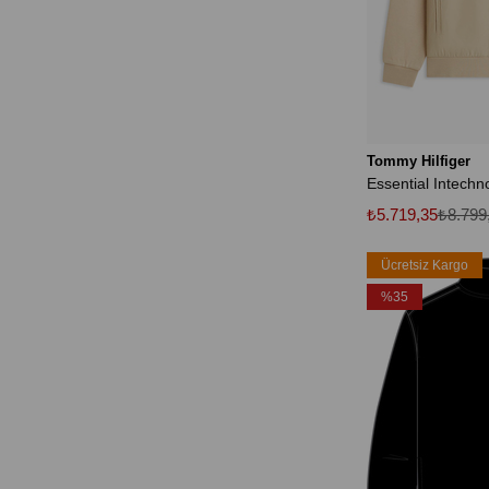
Tommy Hilfiger
₺5.719,35
₺8.799
Ücretsiz Kargo
%35