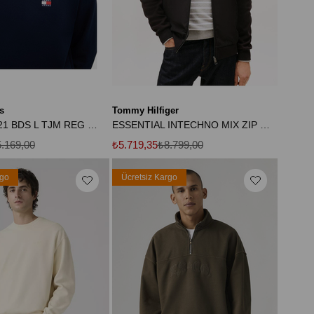
s
Tommy Hilfiger
DM0DM21921 BDS L TJM REG BADGE CREW HTR
ESSENTIAL INTECHNO MIX ZIP THRU
.169,00
₺5.719,35
₺8.799,00
rgo
Ücretsiz Kargo