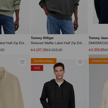
Tommy Hilfiger
Tommy Jean
Relaxed Waffle Label Half Zip Erkek Yeşil Sweatshirt
Relaxed Waffle Label Half Zip Erkek Siyah Sweatshirt
,00
₺4.107,35
₺6.319,00
₺3.359,85
₺5
Ücretsiz Kargo
Ücretsiz Ka
%20