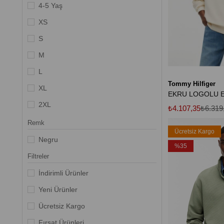
Mor
4-5 Yaş
Bej
XS
Koyu Lacivert
S
M
L
Tommy Hilfiger
XL
2XL
₺4.107,35
₺6.319
3XL
Remk
Ücretsiz Kargo
4XL
Negru
%35
10 Yaş
Filtreler
12 Yaş
İndirimli Ürünler
2XS
Yeni Ürünler
30/32
Ücretsiz Kargo
Fırsat Ürünleri