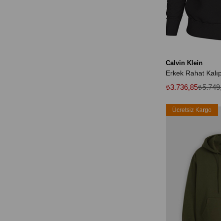
Calvin Klein
₺3.736,85
₺5.749
Ücretsiz Kargo