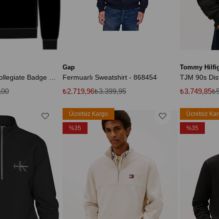
Gap
Tommy Hilfi
Ls Eu 350Terry Collegiate Badge Siyah Erkek Sweatshirt
Fermuarlı Sweatshirt - 868454
,00
₺2.719,96
₺3.399,95
₺3.749,85
₺5
Ücretsiz Kargo
Ücretsiz Ka
%35
%35