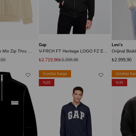
Gap
Levi's
Essential Intechno Mix Zip Thru Bej Sweatshirt
V-FRCH FT Heritage LOGO FZ Erkek Sweatshirt
,00
₺2.719,96
₺3.399,95
₺2.999,90
Ücretsiz Kargo
Ücretsiz Ka
%20
%35