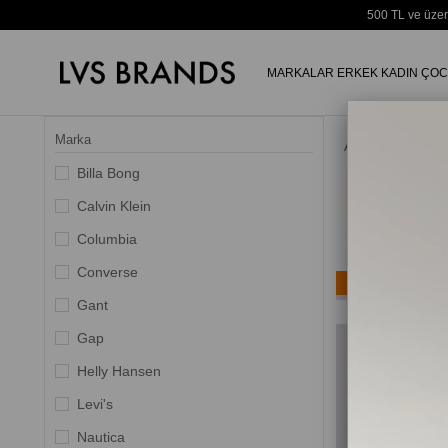
500 TL ve üzer
MARKALAR
ERKEK
KADIN
ÇOC
Marka
Anasayfa
Billa Bong
Calvin Klein
Columbia
Converse
Ücretsiz Kargo
Gant
Yeni Ürün
Gap
Helly Hansen
Levi's
Nautica