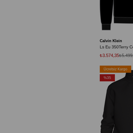
Calvin Klein
₺3.574,35
₺5.499
Ücretsiz Kargo
%35