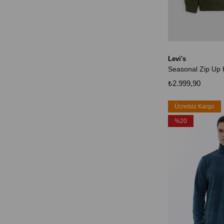
Levi's
Seasonal Zip Up 
₺2.999,90
Ücretsiz Kargo
%20