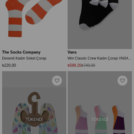
TÜKENDI
The Socks Company
Vans
Desenli Kadın Soket Çorap
Wm Classic Crew Kadın Çorap VN0A4MYXBLK1
₺220,00
₺599,20
₺749,00
TÜKENDI
TÜKENDI