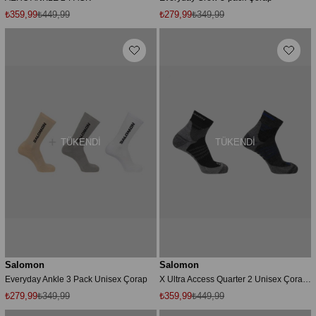
₺359,99
₺449,99
₺279,99
₺349,99
TÜKENDI
TÜKENDI
Salomon
Salomon
Everyday Ankle 3 Pack Unisex Çorap
X Ultra Access Quarter 2 Unisex Çorap LC2082900 Çok Renkli
₺279,99
₺349,99
₺359,99
₺449,99