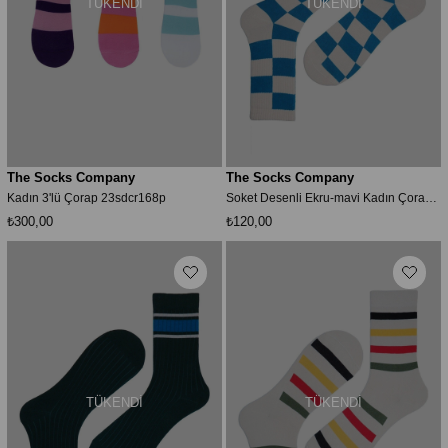
TÜKENDI
TÜKENDI
The Socks Company
The Socks Company
Kadın 3'lü Çorap 23sdcr168p
Soket Desenli Ekru-mavi Kadın Çorap 23kdcr277k
₺300,00
₺120,00
TÜKENDI
TÜKENDI