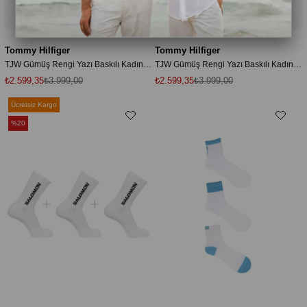
Tommy Hilfiger
Tommy Hilfiger
TJW Gümüş Rengi Yazı Baskılı Kadın Siyah Çorap DW0DW21830BDS
TJW Gümüş Rengi Yazı Baskılı Kadın Siyah Çorap DW0DW21830BDS
₺2.599,35
₺3.999,00
₺2.599,35
₺3.999,00
Ücretsiz Kargo
%20