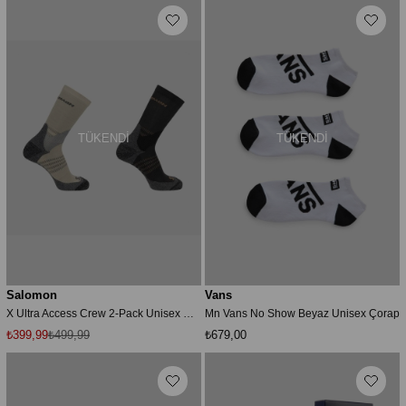
TÜKENDI
TÜKENDI
Salomon
Vans
X Ultra Access Crew 2-Pack Unisex Çorap LC2083100
Mn Vans No Show Beyaz Unisex Çorap
₺399,99
₺499,99
₺679,00