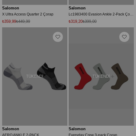
Salomon
Salomon
X Ultra Access Quarter 2 Çorap
Lc1983400 Evasion Ankle 2-Pack Çorap Çok Renkli Unisex Çorap
₺359,99
₺449,99
₺319,20
₺399,00
TÜKENDI
TÜKENDI
Salomon
Salomon
AERO ANKLE 2-PACK
Everyday Crew 3-pack Çorap