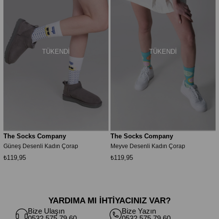
TÜKENDI
TÜKENDI
The Socks Company
The Socks Company
Güneş Desenli Kadın Çorap
Meyve Desenli Kadın Çorap
₺119,95
₺119,95
YARDIMA MI İHTİYACINIZ VAR?
Bize Ulaşın
Bize Yazın
0532 575 79 60
0532 575 79 60