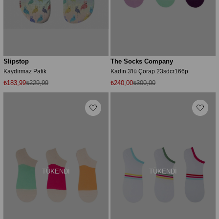
Slipstop
The Socks Company
Kaydırmaz Patik
Kadın 3'lü Çorap 23sdcr166p
₺183,99
₺229,99
₺240,00
₺300,00
TÜKENDI
TÜKENDI