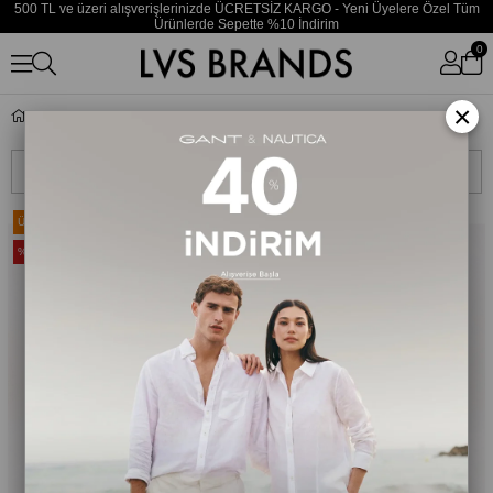
500 TL ve üzeri alışverişlerinizde ÜCRETSİZ KARGO - Yeni Üyelere Özel Tüm
Ürünlerde Sepette %10 İndirim
0
×
Çorap
Sıralama
Filtreleme
Ücretsiz Kargo
Ücretsiz Kargo
%35
%35