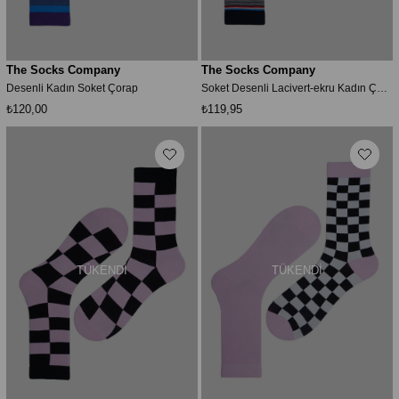
The Socks Company
The Socks Company
Desenli Kadın Soket Çorap
Soket Desenli Lacivert-ekru Kadın Çorap 23kdcr272k
₺120,00
₺119,95
TÜKENDI
TÜKENDI