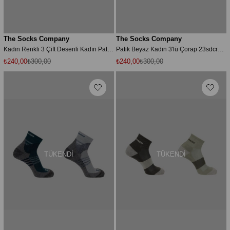
The Socks Company
The Socks Company
Kadın Renkli 3 Çift Desenli Kadın Patik Çorap (167p) Çorap 23sdcr167p
Patik Beyaz Kadın 3'lü Çorap 23sdcr170p
₺240,00
₺300,00
₺240,00
₺300,00
TÜKENDI
TÜKENDI