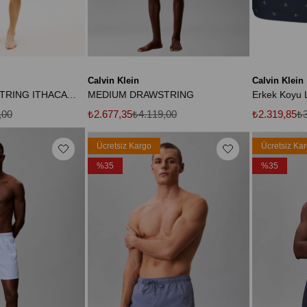
Calvin Klein
Calvin Klein
MEDIUM DRAWSTRING ITHACA SCRIPT Erkek Mavi Deniz Şortu - UM0UM03750
MEDIUM DRAWSTRING
,00
₺2.677,35
₺4.119,00
₺2.319,85
₺3
Ücretsiz Kargo
Ücretsiz Ka
%35
%35