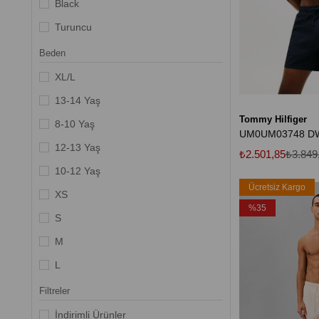
Black
Turuncu
Haki
Beden
Bmm0
XL/L
Lacı
13-14 Yaş
Tommy Hilfiger
Kırmızı
8-10 Yaş
Acık Pembe
12-13 Yaş
₺2.501,85
₺3.849
Açık Mavi
10-12 Yaş
Ücretsiz Kargo
XS
%35
S
M
L
XL
Filtreler
2XL
İndirimli Ürünler