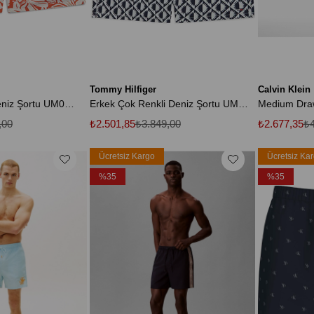
Tommy Hilfiger
Calvin Klein
Erkek Turuncu Deniz Şortu UM0UM03491 0JH
Erkek Çok Renkli Deniz Şortu UM0UM03491 02V
,00
₺2.501,85
₺3.849,00
₺2.677,35
₺4
Ücretsiz Kargo
Ücretsiz Ka
%35
%35