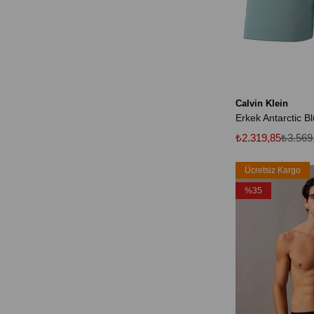
Calvin Klein
₺2.319,85
₺3.569
Ücretsiz Kargo
%35