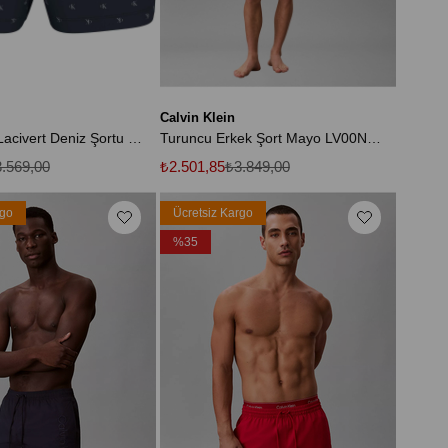
Calvin Klein
Erkek Koyu Lacivert Deniz Şortu LV00N61028 2QR
Turuncu Erkek Şort Mayo LV00N610298XN
.569,00
₺2.501,85
₺3.849,00
rgo
Ücretsiz Kargo
%35