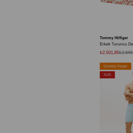
Tommy Hilfiger
₺2.501,85
₺3.849
Ücretsiz Kargo
%35