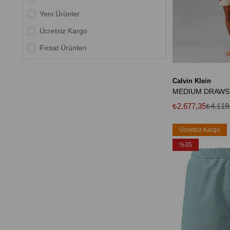
3XL
Yeni Ürünler
4XL
Ücretsiz Kargo
18-20
Fırsat Ürünleri
21-23
Calvin Klein
MEDIUM DRAWS
₺2.677,35
₺4.119
Ücretsiz Kargo
%35