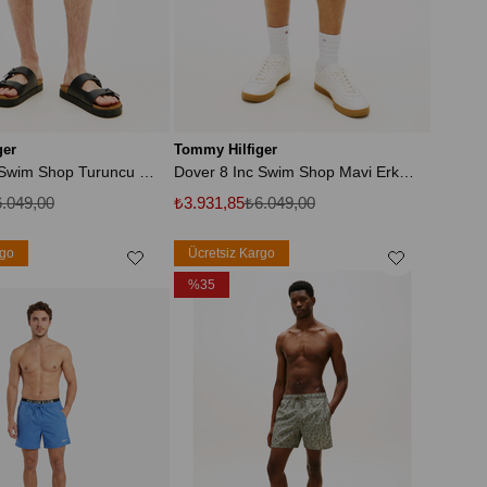
ger
Tommy Hilfiger
Dover 8 Inc Swim Shop Turuncu Erkek Şort
Dover 8 Inc Swim Shop Mavi Erkek Şort
.049,00
₺3.931,85
₺6.049,00
rgo
Ücretsiz Kargo
%35