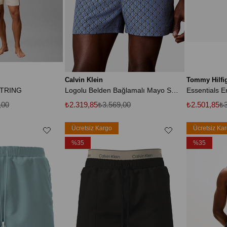
Calvin Klein
Tommy Hilfi
TRING
Logolu Belden Bağlamalı Mayo Short LV00N6102832W Erkek MAYO SHORT LV00N61028 32W
Essentials E
,00
₺2.319,85
₺3.569,00
₺2.501,85
₺3
Ücretsiz Kargo
Ücretsiz Ka
%35
%35