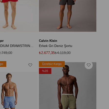
ger
Calvin Klein
Erkek TJ MEDIUM DRAWSTRING SOLID UM0UM03852-THXNL
Erkek Gri Deniz Şortu
.749,00
₺2.677,35
₺4.119,00
rgo
Ücretsiz Kargo
%35