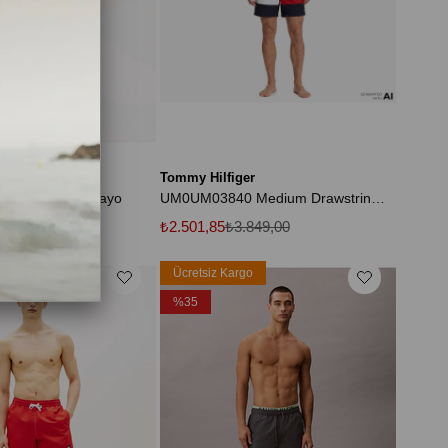
ger
Tommy Hilfiger
m Drawstring Mayo
UM0UM03840 Medium Drawstring Archive Erkek Şort Mayo
.299,00
₺2.501,85
₺3.849,00
rgo
Ücretsiz Kargo
%35