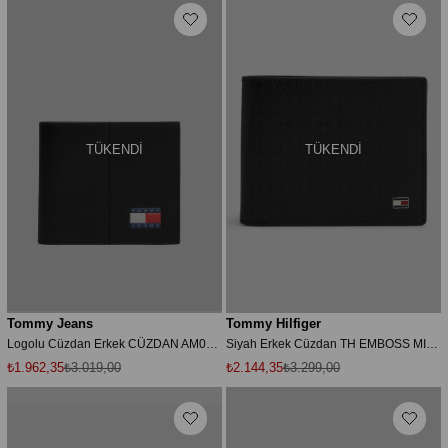
TÜKENDI
TÜKENDI
Tommy Jeans
Tommy Hilfiger
Logolu Cüzdan Erkek CÜZDAN AM0AM14281 BDS
Siyah Erkek Cüzdan TH EMBOSS MINI CC WALLET
₺1.962,35
₺3.019,00
₺2.144,35
₺3.299,00