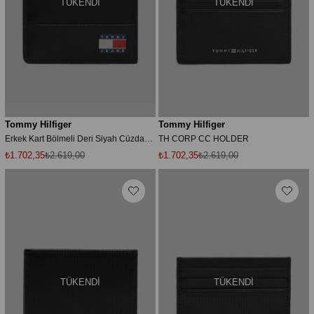
TÜKENDI
TÜKENDI
Tommy Hilfiger
Tommy Hilfiger
Erkek Kart Bölmeli Deri Siyah Cüzdan AM0AM13868-BDS
TH CORP CC HOLDER
₺1.702,35
₺2.619,00
₺1.702,35
₺2.619,00
TÜKENDI
TÜKENDI