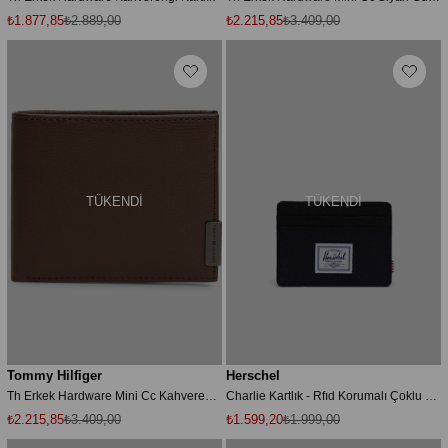
₺1.877,85
₺2.889,00
₺2.215,85
₺3.409,00
TÜKENDI
TÜKENDI
Tommy Hilfiger
Herschel
Th Erkek Hardware Mini Cc Kahverengi Cüzdan
Charlie Kartlık - Rfıd Korumalı Çoklu Kart Tutucu Bölmeli Cardholder
₺2.215,85
₺3.409,00
₺1.599,20
₺1.999,00