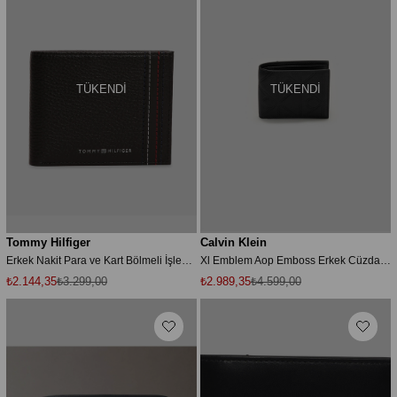
TÜKENDI
TÜKENDI
Tommy Hilfiger
Calvin Klein
Erkek Nakit Para ve Kart Bölmeli İşlemeli %100 Deri Siyah Cüzdan AM0AM14232-BDS
Xl Emblem Aop Emboss Erkek Cüzdan Siyah
₺2.144,35
₺3.299,00
₺2.989,35
₺4.599,00