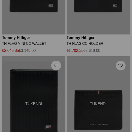
Tommy Hilfiger
Tommy Hilfiger
TH FLAG MINI CC WALLET
TH FLAG CC HOLDER
₺2.046,85
₺3.149,00
₺1.702,35
₺2.619,00
TÜKENDI
TÜKENDI