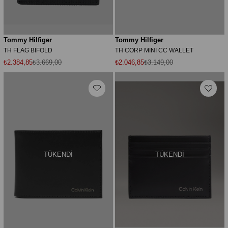
Tommy Hilfiger
Tommy Hilfiger
TH FLAG BIFOLD
TH CORP MINI CC WALLET
₺2.384,85
₺3.669,00
₺2.046,85
₺3.149,00
TÜKENDI
TÜKENDI