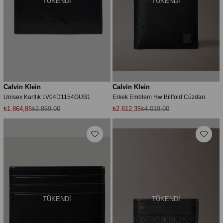
TÜKENDI
TÜKENDI
Calvin Klein
Calvin Klein
Unisex Kartlık LV04D1154GUB1
Erkek Emblem Hw Billfold Cüzdan
₺1.864,85
₺2.869,00
₺2.612,35
₺4.019,00
TÜKENDI
TÜKENDI