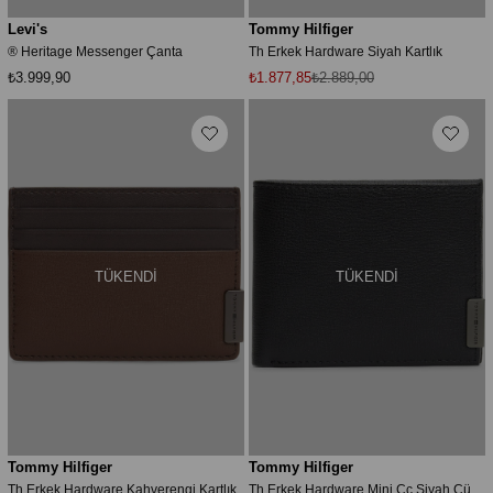
Levi's
Tommy Hilfiger
® Heritage Messenger Çanta
Th Erkek Hardware Siyah Kartlık
₺3.999,90
₺1.877,85
₺2.889,00
TÜKENDI
TÜKENDI
Tommy Hilfiger
Tommy Hilfiger
Th Erkek Hardware Kahverengi Kartlık
Th Erkek Hardware Mini Cc Siyah Cüzdan