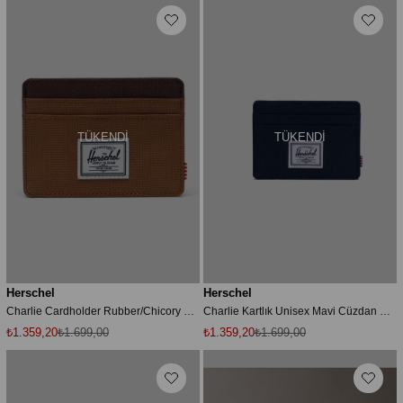
TÜKENDI
TÜKENDI
Herschel
Herschel
Charlie Cardholder Rubber/Chicory Coffee
Charlie Kartlık Unisex Mavi Cüzdan UNISEX CÜZDAN 30065
₺1.359,20
₺1.699,00
₺1.359,20
₺1.699,00