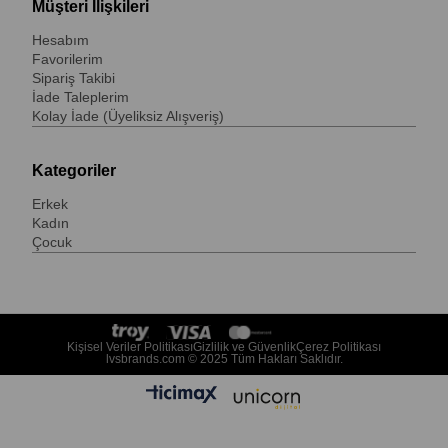
Müşteri İlişkileri
Hesabım
Favorilerim
Sipariş Takibi
İade Taleplerim
Kolay İade (Üyeliksiz Alışveriş)
Kategoriler
Erkek
Kadın
Çocuk
Kişisel Veriler Politikası
Gizlilik ve Güvenlik
Çerez Politikası
lvsbrands.com © 2025 Tüm Hakları Saklıdır.