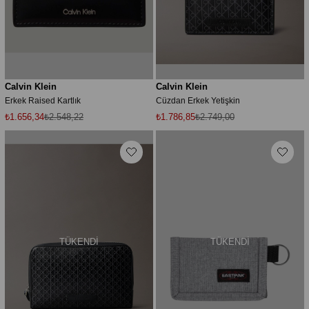
Calvin Klein
Calvin Klein
Erkek Raised Kartlık
Cüzdan Erkek Yetişkin
₺1.656,34
₺2.548,22
₺1.786,85
₺2.749,00
TÜKENDI
TÜKENDI