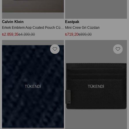
Calvin Klein
Eastpak
Erkek Emblem Aop Coated Pouch Cüzdan
Mini Crew Gri Cüzdan
₺2.859,35
₺4.399,00
₺719,20
₺899,00
TÜKENDI
TÜKENDI