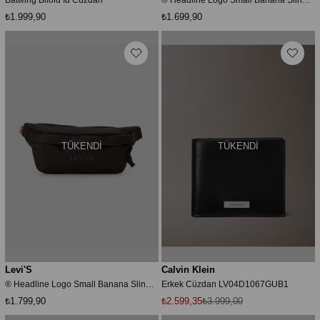
₺1.999,90
₺1.699,90
TÜKENDI
TÜKENDI
Levi'S
Calvin Klein
® Headline Logo Small Banana Sling Bag Çanta
Erkek Cüzdan LV04D1067GUB1
₺1.799,90
₺2.599,35
₺3.999,00