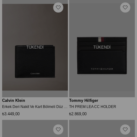
TÜKENDI
TÜKENDI
Calvin Klein
Tommy Hilfiger
Erkek Deri Nakit Ve Kart Bölmeli Düz Siyah Cüzdan LV04D1062G-UB1
TH PREM LEA CC HOLDER
₺3.449,00
₺2.869,00