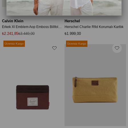
Calvin Klein
Herschel
Erkek Xl Emblem Aop Emboss Billfold Kartlık
Herschel Charlie Rfid Korumalı Kartlık
₺2.241,85
₺3.449,00
₺1.999,00
Ücretsiz Kargo
Ücretsiz Kargo