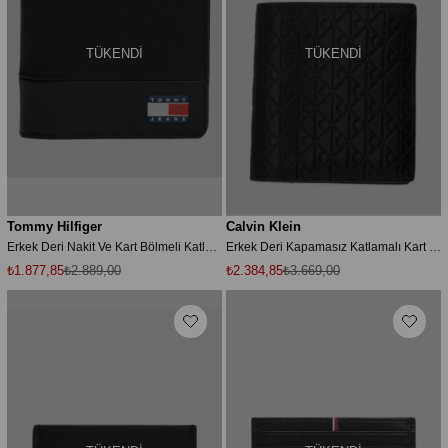
TÜKENDI
TÜKENDI
Tommy Hilfiger
Calvin Klein
Erkek Deri Nakit Ve Kart Bölmeli Katlanabilir Siyah Cüzdan AM0AM13865-BDS
Erkek Deri Kapamasız Katlamalı Kart Bölmeli CK Desen Siyah Cüzdan LV04D1127G-UB1
₺1.877,85
₺2.889,00
₺2.384,85
₺3.669,00