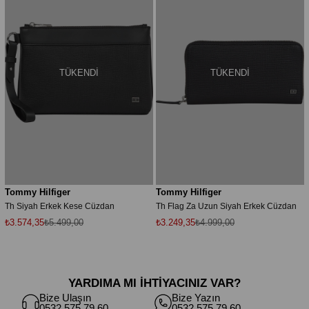
TÜKENDI
TÜKENDI
Tommy Hilfiger
Tommy Hilfiger
Th Siyah Erkek Kese Cüzdan
Th Flag Za Uzun Siyah Erkek Cüzdan
₺3.574,35
₺5.499,00
₺3.249,35
₺4.999,00
YARDIMA MI İHTİYACINIZ VAR?
Bize Ulaşın
Bize Yazın
0532 575 79 60
0532 575 79 60