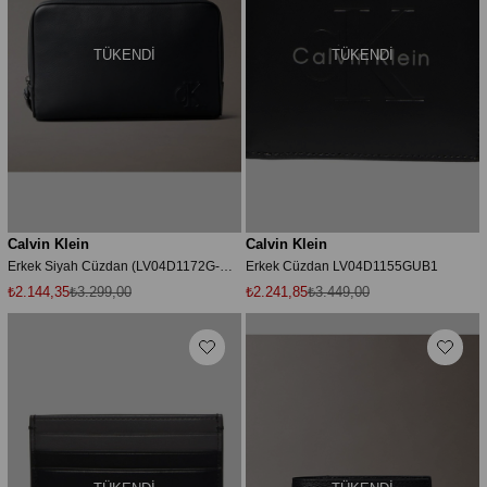
TÜKENDI
TÜKENDI
Calvin Klein
Calvin Klein
Erkek Siyah Cüzdan (LV04D1172G-UB1)
Erkek Cüzdan LV04D1155GUB1
₺2.144,35
₺3.299,00
₺2.241,85
₺3.449,00