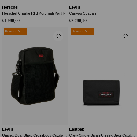
Herschel
Levi's
Herschel Charlie Rfid Korumalı Kartlık
Canvas Cüzdan
₺1.999,00
₺2.299,90
Ücretsiz Kargo
Ücretsiz Kargo
Levi's
Eastpak
Unisex Dual Strap Crossbody Cüzdan Askılı Çanta
Crew Single Siyah Unisex Spor Cüzdan - Ek0003710081