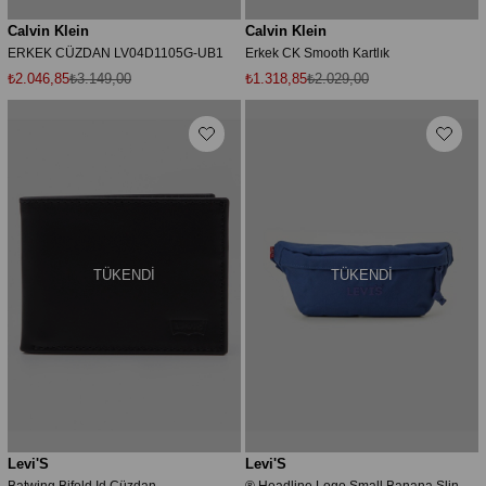
Calvin Klein
Calvin Klein
ERKEK CÜZDAN LV04D1105G-UB1
Erkek CK Smooth Kartlık
₺2.046,85
₺3.149,00
₺1.318,85
₺2.029,00
TÜKENDI
TÜKENDI
Levi'S
Levi'S
Batwing Bifold Id Cüzdan
® Headline Logo Small Banana Sling Bag Çanta