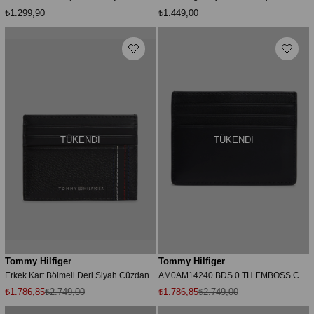
₺1.299,90
₺1.449,00
TÜKENDI
TÜKENDI
Tommy Hilfiger
Tommy Hilfiger
Erkek Kart Bölmeli Deri Siyah Cüzdan
AM0AM14240 BDS 0 TH EMBOSS CC KARTLIK
₺1.786,85
₺2.749,00
₺1.786,85
₺2.749,00