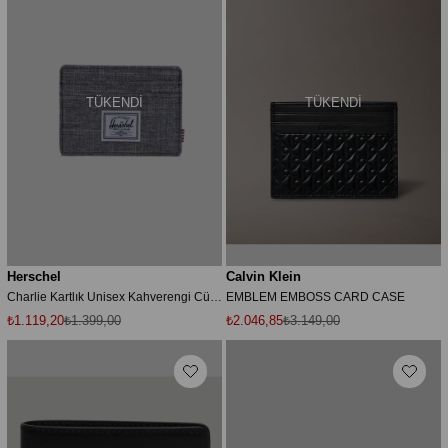
TÜKENDI
TÜKENDI
Herschel
Calvin Klein
Charlie Kartlık Unisex Kahverengi Cüzdan UNISEX CÜZDAN 30065
EMBLEM EMBOSS CARD CASE
₺1.119,20
₺1.399,00
₺2.046,85
₺3.149,00