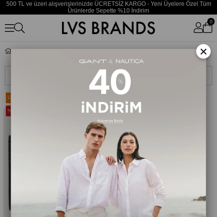
500 TL ve üzeri alışverişlerinizde ÜCRETSİZ KARGO - Yeni Üyelere Özel Tüm
Ürünlerde Sepette %10 İndirim
0
×
Cüzdan
Sıralama
Filtreleme
Ücretsiz Kargo
Ücretsiz Kargo
%35