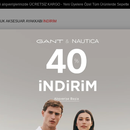
i alışverişlerinizde ÜCRETSİZ KARGO - Yeni Üyelere Özel Tüm Ürünlerde Sepette
UK
AKSESUAR
AYAKKABI
İNDİRİM
Erkek
AYAKKABI
Casual Ayakkabı
184 Ürün
Ücretsiz Kargo
Ücretsiz Ka
%20
%20