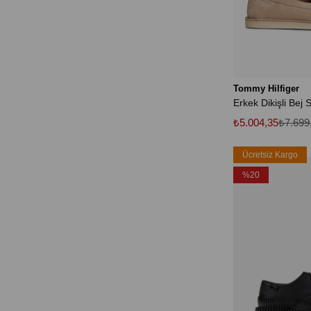
Tommy Hilfiger
Erkek Dikişli Bej 
₺5.004,35
₺7.699
Ücretsiz Kargo
%20