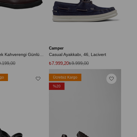
Camper
Norman Erkek Kahverengi Günlük Ayakkabı K101001-005
Casual Ayakkabı, 46, Lacivert
.199,00
₺7.999,20
₺9.999,00
rgo
Ücretsiz Kargo
%20