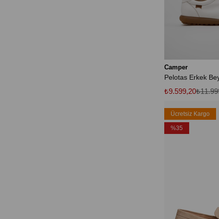
Camper
₺9.599,20
₺11.99
Ücretsiz Kargo
%35