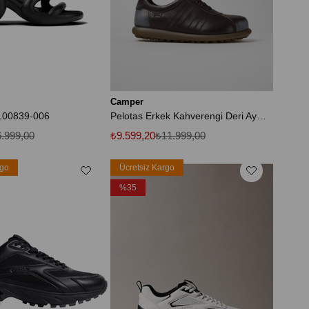
Camper
100839-006
Pelotas Erkek Kahverengi Deri Ayakkabı
.999,00
₺9.599,20
₺11.999,00
rgo
Ücretsiz Kargo
%35