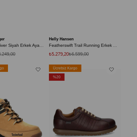
ger
Helly Hansen
Core Deri Driver Siyah Erkek Ayakkabı
Featherswift Trail Running Erkek Ayakkabı
.249,00
₺5.279,20
₺6.599,00
rgo
Ücretsiz Kargo
%20