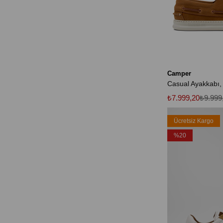
Camper
Casual Ayakkabı,
₺7.999,20
₺9.999
Ücretsiz Kargo
%20