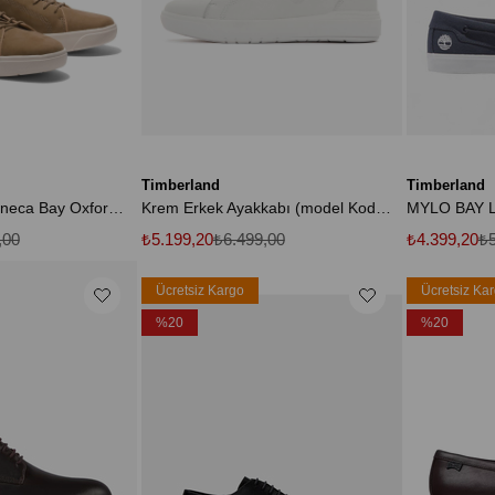
Timberland
Timberland
B0a5ty5dr01-r Seneca Bay Oxford Erkek Spor Ayakkabı Kahve
Krem Erkek Ayakkabı (model Kodu :tb0a2921l771 )
,00
₺5.199,20
₺6.499,00
₺4.399,20
₺5
Ücretsiz Kargo
Ücretsiz Ka
%20
%20