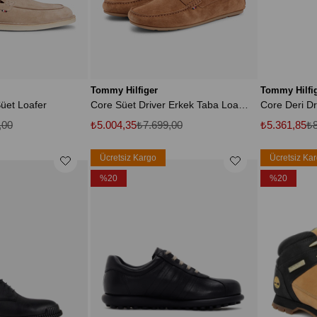
Tommy Hilfiger
Tommy Hilfi
Süet Loafer
Core Süet Driver Erkek Taba Loafer Ayakkabı
,00
₺5.004,35
₺7.699,00
₺5.361,85
₺8
Ücretsiz Kargo
Ücretsiz Ka
%20
%20