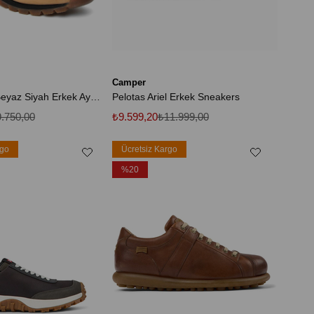
Camper
Hakiki Deri Beyaz Siyah Erkek Ayakkabı 2Tblm2017024_Wb5
Pelotas Ariel Erkek Sneakers
.750,00
₺9.599,20
₺11.999,00
rgo
Ücretsiz Kargo
%20