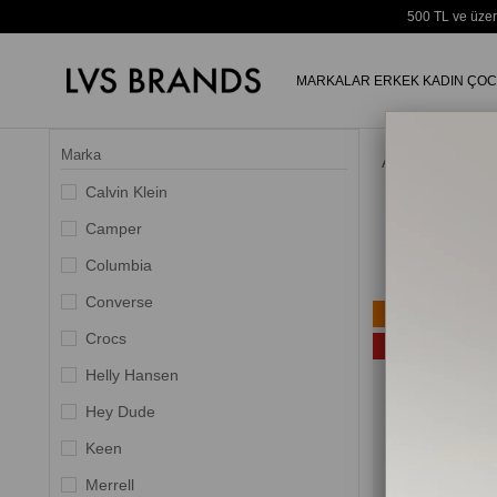
500 TL ve üzer
MARKALAR
ERKEK
KADIN
ÇOC
Marka
Anasayfa
Calvin Klein
Camper
Columbia
Converse
Ücretsiz Kargo
Crocs
%20
Helly Hansen
Hey Dude
Keen
Merrell