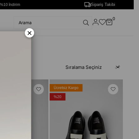
Sipariş Takibi
 %10 İndirim
0
×
rgo
Ücretsiz Kargo
%20