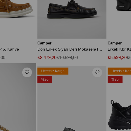
Camper
Camper
 46, Kahve
Don Erkek Siyah Deri Mokasen/Tekne Ayakkabısı
Erkek Kbr K
,00
₺8.479,20
₺10.599,00
₺5.599,20
₺6
Ücretsiz Kargo
Ücretsiz Ka
%20
%35