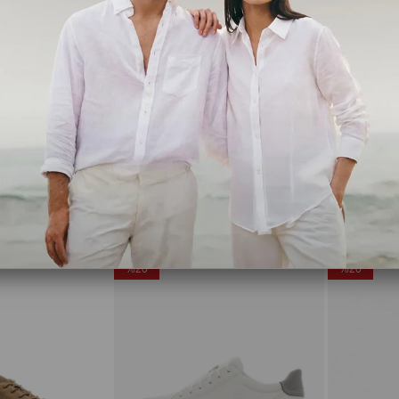
Camper
Camper
01073-003
K100998 Norman Deri Kahverengi Erkek Ayakkabı
,00
₺7.359,20
₺9.199,00
₺8.479,20
₺1
Ücretsiz Kargo
Ücretsiz Ka
%20
%20