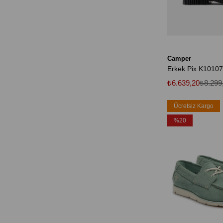
Camper
Erkek Pix K1010
₺6.639,20
₺8.299
Ücretsiz Kargo
%20