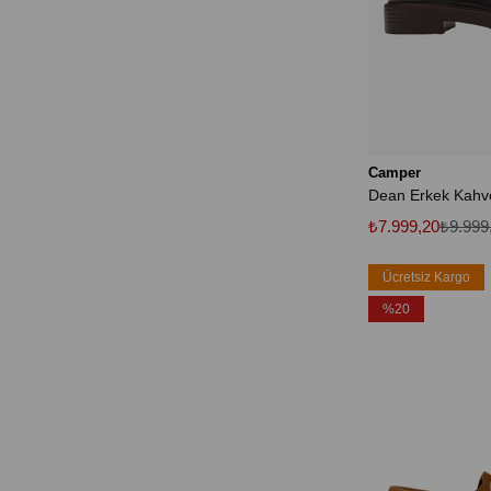
Camper
₺7.999,20
₺9.999
Ücretsiz Kargo
%20