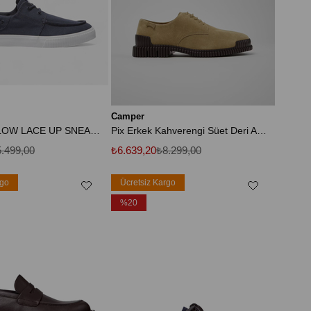
Camper
MYLO BAY LOW LACE UP SNEAKER Erkek Lacivert Günlük Ayakkabı TB0A2NWAEP41
Pix Erkek Kahverengi Süet Deri Ayakkabı
.499,00
₺6.639,20
₺8.299,00
rgo
Ücretsiz Kargo
%20