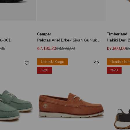
Camper
Timberland
76-001
Pelotas Ariel Erkek Siyah Günlük Ayakkabı 16002-317
,00
₺7.199,20
₺8.999,00
₺7.800,00
₺9
Ücretsiz Kargo
Ücretsiz Ka
%20
%20