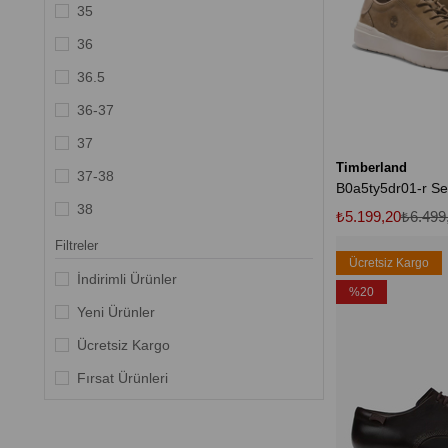
Koyu Yeşil
35
Slate Green/Olive Night/Black
36
Lacivert
36.5
36-37
37
Timberland
37-38
38
₺5.199,20
₺6.499
38.5
Filtreler
Ücretsiz Kargo
38-39
İndirimli Ürünler
%20
39
Yeni Ürünler
39.5
Ücretsiz Kargo
39-40
Fırsat Ürünleri
40