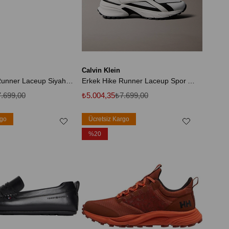
Calvin Klein
Erkek Hike Runner Laceup Siyah Sneaker
Erkek Hike Runner Laceup Spor Ayakkabı
.699,00
₺5.004,35
₺7.699,00
rgo
Ücretsiz Kargo
%20