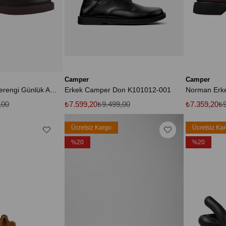
Camper
Camper
Dean Erkek Kahverengi Günlük Ayakkabı K100979-002
Erkek Camper Don K101012-001
,00
₺7.599,20
₺9.499,00
₺7.359,20
₺9
Ücretsiz Kargo
Ücretsiz Ka
%20
%20