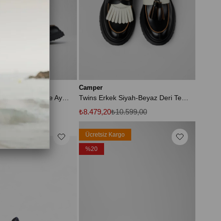
Camper
Twins Erkek Siyah Deri Tekne Ayakkabısı
Twins Erkek Siyah-Beyaz Deri Tekne Ayakkabısı
0.599,00
₺8.479,20
₺10.599,00
rgo
Ücretsiz Kargo
%20