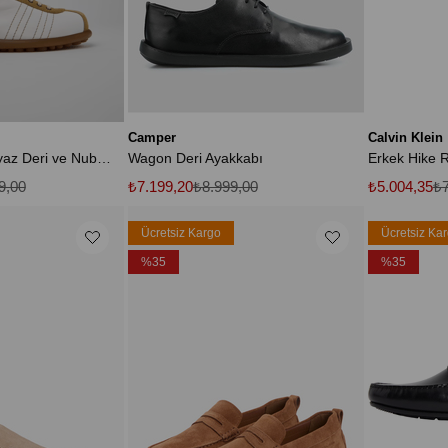
Camper
Calvin Klein
Pelotas Erkek Beyaz Deri ve Nubuk Ayakkabı
Wagon Deri Ayakkabı
9,00
₺7.199,20
₺8.999,00
₺5.004,35
₺7
Ücretsiz Kargo
Ücretsiz Ka
%35
%35