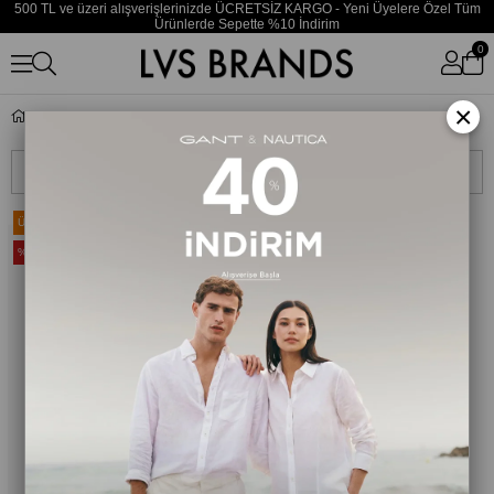
500 TL ve üzeri alışverişlerinizde ÜCRETSİZ KARGO - Yeni Üyelere Özel Tüm
Ürünlerde Sepette %10 İndirim
0
×
Sneaker
Sıralama
Filtreleme
Ücretsiz Kargo
Ücretsiz Kargo
%35
%35