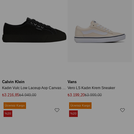
Calvin Klein
Vans
Kadın Vulc Low Laceup Aop Canvas Siyah Sneaker
Vero LS Kadın Krem Sneaker
₺3.216,85
₺4.949,00
₺3.199,20
₺3.999,00
Ücretsiz Kargo
Ücretsiz Kargo
%20
%20