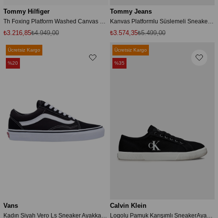
Tommy Hilfiger
Tommy Jeans
Th Foxing Platform Washed Canvas Pembe Kadın Sneaker
Kanvas Platformlu Süslemeli Sneaker Ayakkabı AYAKKABI EN0EN02959 TI5
₺3.216,85
₺4.949,00
₺3.574,35
₺5.499,00
Ücretsiz Kargo
Ücretsiz Kargo
%20
%35
Vans
Calvin Klein
Kadın Siyah Vero Ls Sneaker Ayakkabı Vn000y7fy281
Logolu Pamuk Karışımlı SneakerAyakkabı YW0YW017620GM AYAKKABI YW0YW01762 0GM