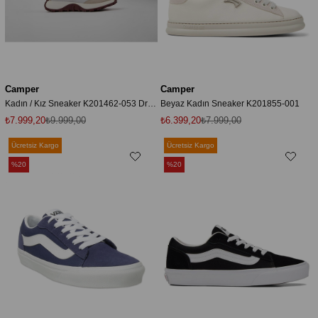
Camper
Camper
Kadın / Kız Sneaker K201462-053 Drift Trail Grey
Beyaz Kadın Sneaker K201855-001
₺7.999,20
₺9.999,00
₺6.399,20
₺7.999,00
Ücretsiz Kargo
Ücretsiz Kargo
%20
%20