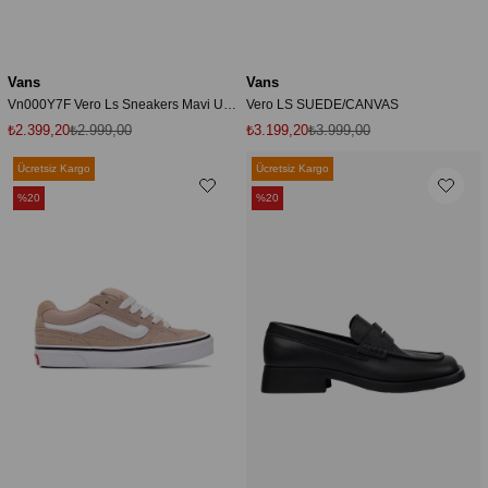
Vans
Vans
Vn000Y7F Vero Ls Sneakers Mavi Unisex Spor Ayakkabı
Vero LS SUEDE/CANVAS
₺2.399,20
₺2.999,00
₺3.199,20
₺3.999,00
Ücretsiz Kargo
Ücretsiz Kargo
%20
%20