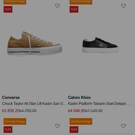
Ücretsiz Kargo
Ücretsiz Kargo
%20
%35
Converse
Calvin Klein
Chuck Taylor All Star Lift Kadın Sarı Sneaker
Kadın Platform Tabanlı Süet Detaylı CK Logo Desenli Siyah Sneaker
₺3.839,20
₺4.799,00
₺4.646,85
₺7.149,00
Ücretsiz Kargo
Ücretsiz Kargo
%35
%20