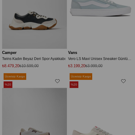
Camper
Vans
Twins Kadın Beyaz Deri Spor Ayakkabı
Vero LS Mavi Unisex Sneaker Günlük Ayakkabı
₺8.479,20
₺10.599,00
₺3.199,20
₺3.999,00
Ücretsiz Kargo
Ücretsiz Kargo
%20
%20