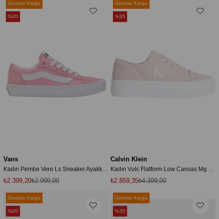
Ücretsiz Kargo
Ücretsiz Kargo
%20
%35
Vans
Calvin Klein
Kadın Pembe Vero Ls Sneaker Ayakkabı Vn000y7fd3x1
Kadın Vulc Flatform Low Canvas Mg Pudra Sneaker
₺2.399,20
₺2.999,00
₺2.859,35
₺4.399,00
Ücretsiz Kargo
Ücretsiz Kargo
%20
%35