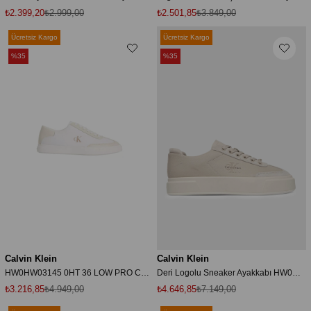
₺2.399,20
₺2.999,00
₺2.501,85
₺3.849,00
Ücretsiz Kargo
Ücretsiz Kargo
%35
%35
Calvin Klein
Calvin Klein
HW0HW03145 0HT 36 LOW PRO CUPS WT CANV MG
Deri Logolu Sneaker Ayakkabı HW0HW02984066 AYAKKABI HW0HW02984 066
₺3.216,85
₺4.949,00
₺4.646,85
₺7.149,00