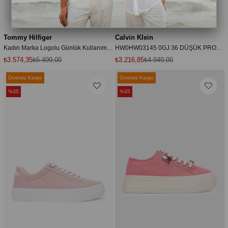
Tommy Hilfiger
Calvin Klein
Kadın Marka Logolu Günlük Kullanıma Uygun Beyaz1 Sneaker EN0EN02959 YBL
HW0HW03145 0GJ 36 DÜŞÜK PROFİL KUPALAR WT CANV MG
₺3.574,35
₺5.499,00
₺3.216,85
₺4.949,00
Ücretsiz Kargo
Ücretsiz Kargo
%35
%35