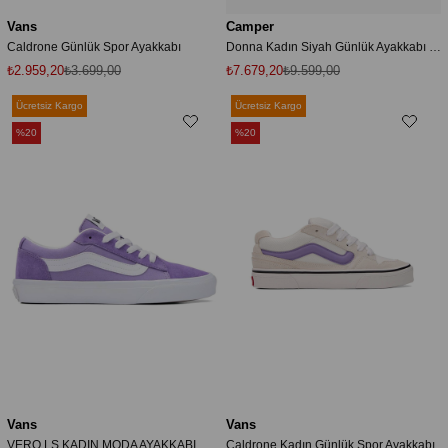
Vans
Camper
Caldrone Günlük Spor Ayakkabı
Donna Kadın Siyah Günlük Ayakkabı K201919-001
₺2.959,20
₺3.699,00
₺7.679,20
₺9.599,00
Ücretsiz Kargo
Ücretsiz Kargo
%20
%20
Vans
Vans
VERO LS KADIN MODA AYAKKABI
Caldrone Kadın Günlük Spor Ayakkabı