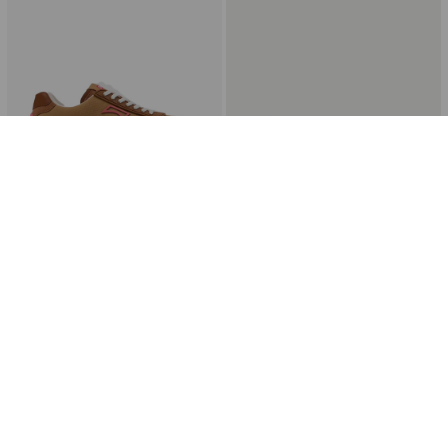
Camper
Calvin Klein
Drift Trail Kadın Kahverengi Sneaker K201462-056
HW0HW0314005Y Hike Run Ckstripe Mesh Met Kadın Günlük Ayakkabı
₺7.999,20
₺9.999,00
₺5.004,35
₺7.699,00
Ücretsiz Kargo
Ücretsiz Kargo
%35
%35