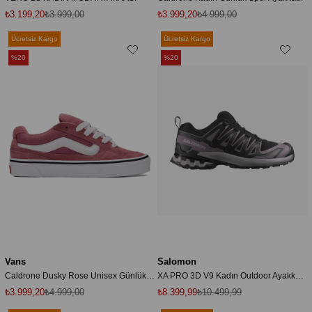
₺3.199,20
₺3.999,00
₺3.999,20
₺4.999,00
Ücretsiz Kargo
Ücretsiz Kargo
%20
%20
Vans
Salomon
Caldrone Dusky Rose Unisex Günlük Ayakkabı
XA PRO 3D V9 Kadın Outdoor Ayakkabı Black L47882900
₺3.999,20
₺4.999,00
₺8.399,99
₺10.499,99