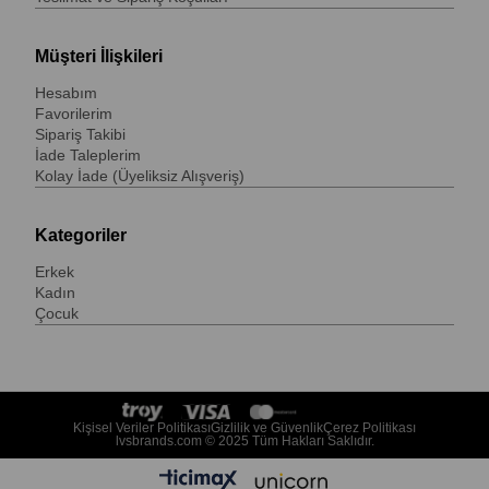
Müşteri İlişkileri
Hesabım
Favorilerim
Sipariş Takibi
İade Taleplerim
Kolay İade (Üyeliksiz Alışveriş)
Kategoriler
Erkek
Kadın
Çocuk
Kişisel Veriler Politikası
Gizlilik ve Güvenlik
Çerez Politikası
lvsbrands.com © 2025 Tüm Hakları Saklıdır.