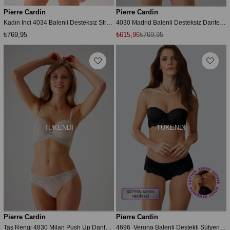
Pierre Cardin
Pierre Cardin
Kadın Inci 4034 Balenli Desteksiz Straplez Sütyen Takım
4030 Madrid Balenli Desteksiz Dantelli Fantezi Sütyen Takımı
₺769,95
₺615,96
₺769,95
TÜKENDI
TÜKENDI
Pierre Cardin
Pierre Cardin
Taş Rengi 4830 Milan Push Up Dantelli Balconette Sütyen Ve Tanga / Fantezi Iç Çamaşır Takımı
4696 Verona Balenli Destekli Sütyen Takım-Siyah