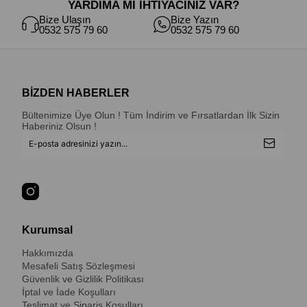
YARDIMA MI İHTİYACINIZ VAR?
Bize Ulaşın
Bize Yazın
0532 575 79 60
0532 575 79 60
BİZDEN HABERLER
Bültenimize Üye Olun ! Tüm İndirim ve Fırsatlardan İlk Sizin
Haberiniz Olsun !
Kurumsal
Hakkımızda
Mesafeli Satış Sözleşmesi
Güvenlik ve Gizlilik Politikası
İptal ve İade Koşulları
Teslimat ve Sipariş Koşulları