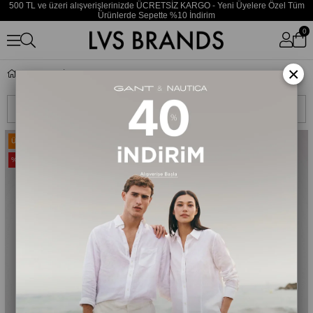
500 TL ve üzeri alışverişlerinizde ÜCRETSİZ KARGO - Yeni Üyelere Özel Tüm
Ürünlerde Sepette %10 İndirim
0
×
İç Çamaşırı Takımı
Sıralama
Filtreleme
Ücretsiz Kargo
Ücretsiz Kargo
%20
%20