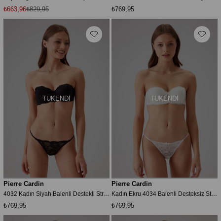
₺663,96
₺829,95
₺769,95
TÜKENDI
TÜKENDI
Pierre Cardin
Pierre Cardin
4032 Kadın Siyah Balenli Destekli Straplez Sütyen Külot Takım Siyah
Kadın Ekru 4034 Balenli Desteksiz Straplez Sütyen Takım
₺769,95
₺769,95