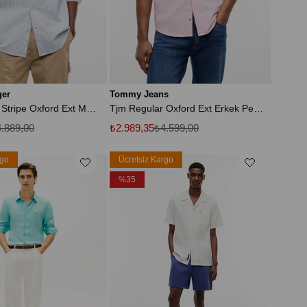
ger
Tommy Jeans
Tjm Regular Stripe Oxford Ext Mavi Erkek Gömlek
Tjm Regular Oxford Ext Erkek Pembe Gömlek
.889,00
₺2.989,35
₺4.599,00
rgo
Ücretsiz Kargo
%35