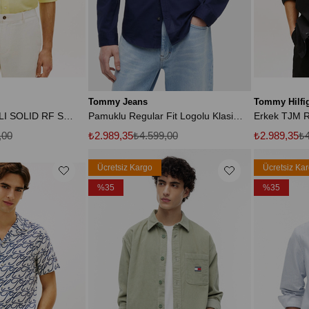
Tommy Jeans
Tommy Hilfi
PIGMENT DYED LI SOLID RF SHIRT
Pamuklu Regular Fit Logolu Klasik Yaka Uzun Kollu Gömlek Erkek GÖMLEK DM0DM22026 C1G
,00
₺2.989,35
₺4.599,00
₺2.989,35
₺4
Ücretsiz Kargo
Ücretsiz Ka
%35
%35