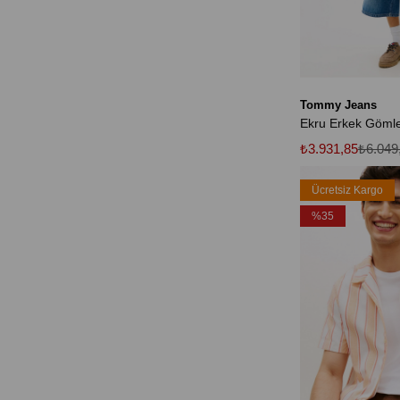
Tommy Jeans
₺3.931,85
₺6.049
Ücretsiz Kargo
%35