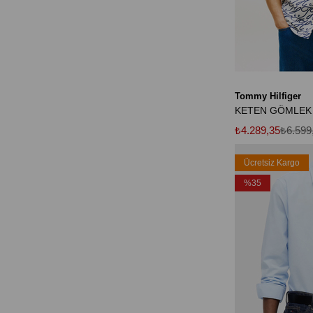
Tommy Hilfiger
₺4.289,35
₺6.599
Ücretsiz Kargo
%35