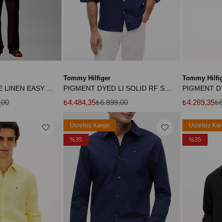
Tommy Hilfiger
Tommy Hilfi
LS YD PINSTRIPE LINEN EASY SHIRT
PIGMENT DYED LI SOLID RF SHIRT
,00
₺4.484,35
₺6.899,00
₺4.289,35
₺6
Ücretsiz Kargo
Ücretsiz Ka
%35
%35