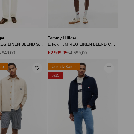
ger
Tommy Hilfiger
Erkek TJM REG LINEN BLEND SHIRT EXT DM0DM22761-THL5Y
Erkek TJM REG LINEN BLEND CAMP SS EXT DM0DM23058-THYBL
.949,00
₺2.989,35
₺4.599,00
rgo
Ücretsiz Kargo
%35