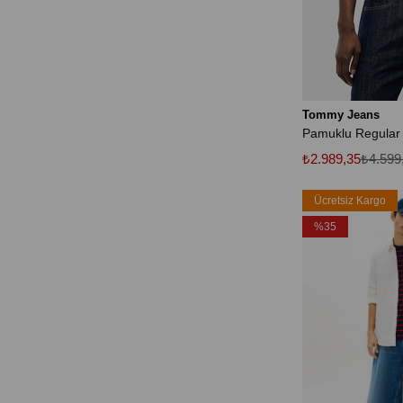
Tommy Jeans
₺2.989,35
₺4.599
Ücretsiz Kargo
%35