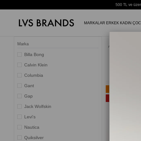
500 TL ve üzer
MARKALAR
ERKEK
KADIN
ÇOC
Marka
Anasayfa
Billa Bong
Calvin Klein
Columbia
Gant
Ücretsiz Kargo
Gap
%35
Jack Wolfskin
Levi's
Nautica
Quiksilver