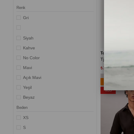
The North Face
Renk
Timberland
Gri
Tommy Hilfiger
Tommy Jeans
Siyah
Kahve
Tommy Hilfiger
No Color
Mavi
₺2.384,85
₺3.669
Açık Mavi
Ücretsiz Kargo
Yeşil
%35
Beyaz
Multi-Color
Beden
Koyu Gri
XS
Blacks
S