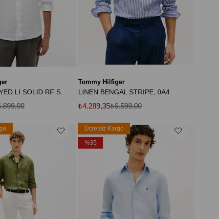
ger
Tommy Hilfiger
PIGMENT DYED LI SOLID RF SHIRT
LINEN BENGAL STRIPE, 0A4
.899,00
₺4.289,35
₺6.599,00
rgo
Ücretsiz Kargo
%35