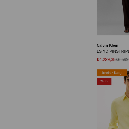
Calvin Klein
₺4.289,35
₺6.599
Ücretsiz Kargo
%35