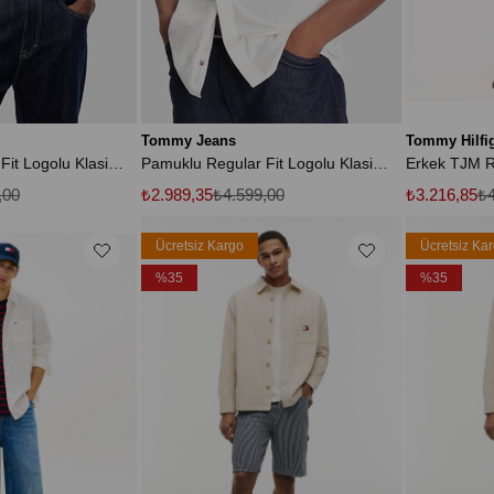
Tommy Jeans
Tommy Hilfi
Pamuklu Regular Fit Logolu Klasik Yaka Uzun Kollu Gömlek Erkek GÖMLEK DM0DM22026 C3Q
Pamuklu Regular Fit Logolu Klasik Yaka Uzun Kollu Gömlek Erkek GÖMLEK DM0DM22026 YBL
,00
₺2.989,35
₺4.599,00
₺3.216,85
₺4
Ücretsiz Kargo
Ücretsiz Ka
%35
%35