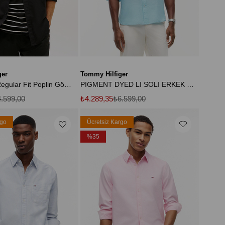
ger
Tommy Hilfiger
Erkek TJM Regular Fit Poplin Gömlek
PIGMENT DYED LI SOLI ERKEK GÖMLEK
.599,00
₺4.289,35
₺6.599,00
rgo
Ücretsiz Kargo
%35