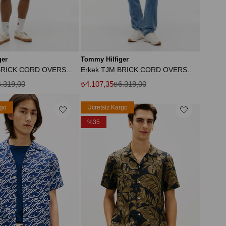
ger
Tommy Hilfiger
Erkek TJM BRICK CORD OVERSHIRT EXT DM0DM21698-THACI
Erkek TJM BRICK CORD OVERSHIRT EXT DM0DM21698-THC1G
.319,00
₺4.107,35
₺6.319,00
rgo
Ücretsiz Kargo
%35