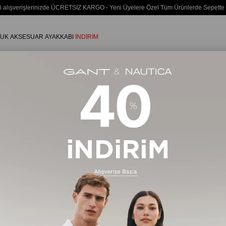
i alışverişlerinizde ÜCRETSİZ KARGO - Yeni Üyelere Özel Tüm Ürünlerde Sepette
UK
AKSESUAR
AYAKKABI
İNDİRİM
Erkek
ÜST GİYİM
Gömlek
244 Ürün
Ücretsiz Kargo
Ücretsiz Ka
%35
%35