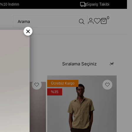
Sipariş Takibi
 %10 İndirim
0
×
rgo
Ücretsiz Kargo
%35