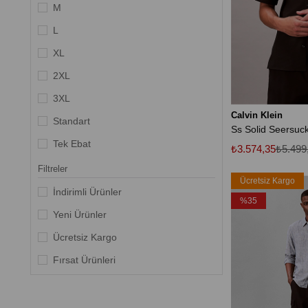
Kırmızı
M
Gül Kurusu
L
Standart
XL
2XL
3XL
Calvin Klein
Standart
Ss Solid Seersuc
Tek Ebat
₺3.574,35
₺5.499
XL-XXXL
Filtreler
Ücretsiz Kargo
İndirimli Ürünler
%35
Yeni Ürünler
Ücretsiz Kargo
Fırsat Ürünleri