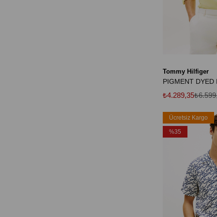
Tommy Hilfiger
₺4.289,35
₺6.599
Ücretsiz Kargo
%35