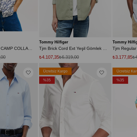
Tommy Hilfiger
Tommy Hilfi
KETEN GÖMLEK CAMP COLLAR SS
Tjm Brick Cord Ext Yeşil Gömlek Ceket
,00
₺4.107,35
₺6.319,00
₺3.177,85
₺4
Ücretsiz Kargo
Ücretsiz Ka
%35
%35