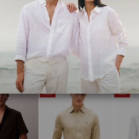
Calvin Klein
Calvin Klein
Tjm Original Stretch Yeşil Erkek Gömlek
Erkek LS Chambray Classic Gömlek
LS SOLID L
,00
₺3.216,85
₺4.949,00
₺3.574,35
₺5
Ücretsiz Kargo
Ücretsiz Ka
%35
%35