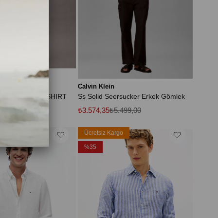
Calvin Klein
INEN CLASSIC SHIRT
Ss Solid Seersucker Erkek Gömlek
.499,00
₺3.574,35
₺5.499,00
rgo
Ücretsiz Kargo
%35