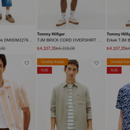
Tommy Hilfiger
Tommy Hilfi
Ekru Erkek Gömlek DM0DM22760YBL Ekru Gömlek
TJM BRICK CORD OVERSHIRT EXT Erkek Bej Gömlek - DM0DM21698
,00
₺4.107,35
₺6.319,00
₺4.107,35
₺6
Ücretsiz Kargo
Ücretsiz Ka
%35
%35