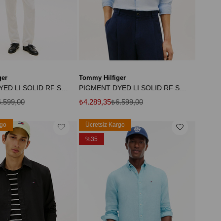
ger
Tommy Hilfiger
PIGMENT DYED LI SOLID RF SHIRT Erkek Yeşil Gömlek - MW0MW41530
PIGMENT DYED LI SOLID RF SHIRT
.599,00
₺4.289,35
₺6.599,00
rgo
Ücretsiz Kargo
%35