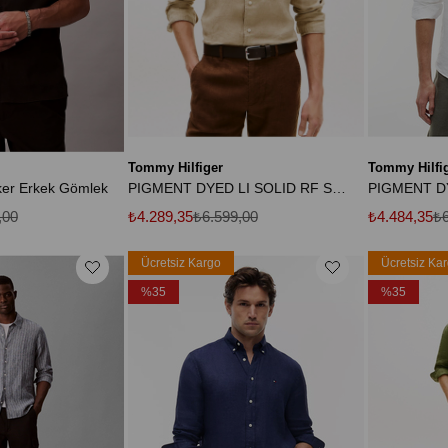
Tommy Hilfiger
Tommy Hilfi
ker Erkek Gömlek
PIGMENT DYED LI SOLID RF SHIRT
,00
₺4.289,35
₺6.599,00
₺4.484,35
₺6
Ücretsiz Kargo
Ücretsiz Ka
%35
%35