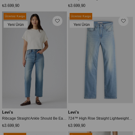
₺3.699,90
₺3.699,90
Ücretsiz Kargo
Ücretsiz Kargo
Yeni Ürün
Yeni Ürün
Levi's
Levi's
Ribcage Straight Ankle Should Be Easy Med Indigo Kadın Jean
724™ High Rise Straight Lightweight Kadın Jean Pantolon - Slipped In Cool
₺3.699,90
₺3.999,90