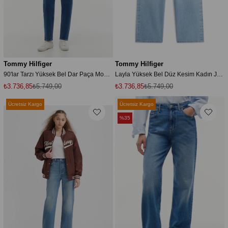
Tommy Hilfiger
Tommy Hilfiger
90'lar Tarzı Yüksek Bel Dar Paça Mom Jean BJ4133
Layla Yüksek Bel Düz Kesim Kadın Jean BJ0111
₺3.736,85
₺5.749,00
₺3.736,85
₺5.749,00
Ücretsiz Kargo
Ücretsiz Kargo
%35