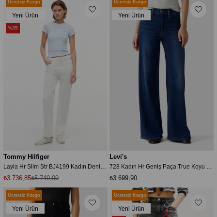
Ücretsiz Kargo
Ücretsiz Kargo
Yeni Ürün
Yeni Ürün
%35
Tommy Hilfiger
Levi's
Layla Hr Slim Str BJ4199 Kadın Denim Beyaz
728 Kadın Hr Geniş Paça True Koyu Mavi Jean
₺3.736,85
₺5.749,00
₺3.699,90
Ücretsiz Kargo
Ücretsiz Kargo
Yeni Ürün
Yeni Ürün