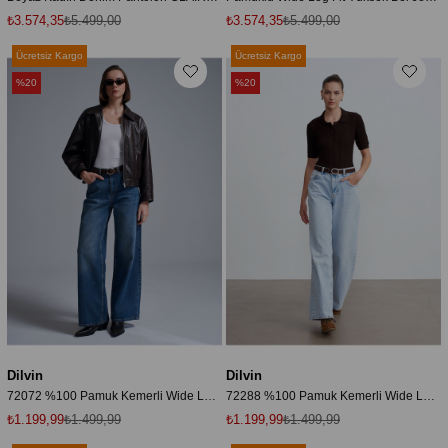
₺3.574,35
₺5.499,00
₺3.574,35
₺5.499,00
Ücretsiz Kargo
Ücretsiz Kargo
%20
%20
Dilvin
Dilvin
72072 %100 Pamuk Kemerli Wide Leg Jean-Mavi
72288 %100 Pamuk Kemerli Wide Leg Jean-Mavi
₺1.199,99
₺1.499,99
₺1.199,99
₺1.499,99