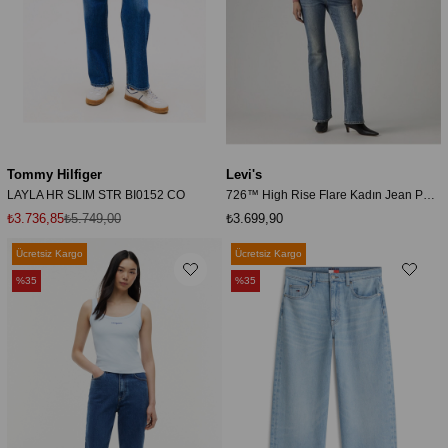
Tommy Hilfiger
Levi's
LAYLA HR SLIM STR BI0152 CO
726™ High Rise Flare Kadın Jean Pantolon - Face Right
₺3.736,85
₺5.749,00
₺3.699,90
Ücretsiz Kargo
Ücretsiz Kargo
%35
%35