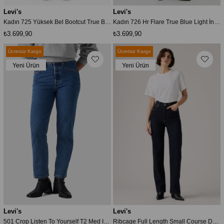
Levi's
Levi's
Kadın 725 Yüksek Bel Bootcut True Blue Orta Yıkama Med Indigo Jean
Kadın 726 Hr Flare True Blue Light İndigo Jean
₺3.699,90
₺3.699,90
Ücretsiz Kargo
Ücretsiz Kargo
Yeni Ürün
Yeni Ürün
Levi's
Levi's
501 Crop Listen To Yourself T2 Med Indigo Kadın Jean
Ribcage Full Length Small Course Dark Indigo Kadın Jean