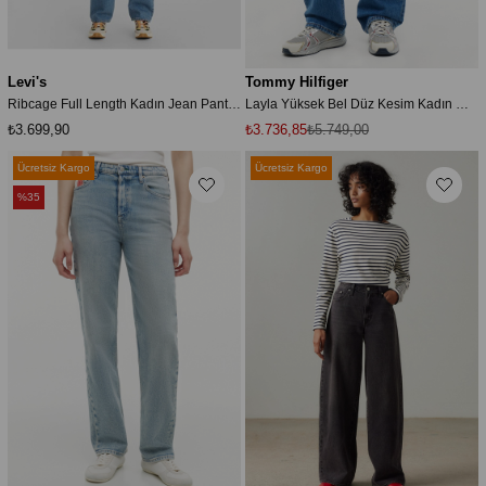
Levi's
Tommy Hilfiger
Ribcage Full Length Kadın Jean Pantolon - Dance Around
Layla Yüksek Bel Düz Kesim Kadın Mavi Jean BJ0133
₺3.699,90
₺3.736,85
₺5.749,00
Ücretsiz Kargo
Ücretsiz Kargo
%35