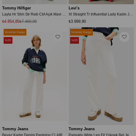
Tommy Hilfiger
Levi's
Layla Hr Slim Str Rwb Cbf Açık Mavi Kadın Jean CJ6115
Xl Straight Tr Influential Lady Kadın Jean
₺4.854,85
₺7.469,00
₺3.999,90
Ücretsiz Kargo
Ücretsiz Kargo
%35
%35
Tommy Jeans
Tommy Jeans
Beyaz Kadın Denim Pantolon CLAIRE HR WD BJ4199
Pamuklu Wide Leg Fit Yüksek Bel Jeans KOT PANTOLON DW0DW22648 1D0