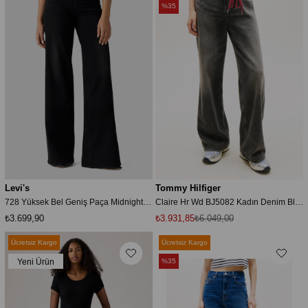
%35
Levi's
Tommy Hilfiger
728 Yüksek Bel Geniş Paça Midnight Yıkama Kadın Jean
Claire Hr Wd BJ5082 Kadın Denim Black Jean
₺3.699,90
₺3.931,85
₺6.049,00
Ücretsiz Kargo
Ücretsiz Kargo
Yeni Ürün
%35