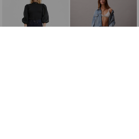
Levi's
Calvin Klein
Mile High Super Skinny Kadın Jean Pantolon - Top Shelf
Kadın Wide Leg Tinted Cruise Jean
₺2.999,90
₺4.484,35
₺6.899,00
Ücretsiz Kargo
Ücretsiz Kargo
%20
%20