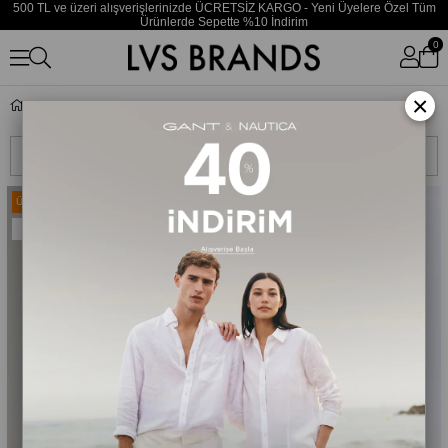
500 TL ve üzeri alışverişlerinizde ÜCRETSİZ KARGO - Yeni Üyelere Özel Tüm
Ürünlerde Sepette %10 İndirim
0
×
Jeans
Sıralama
Filtreleme
Ücretsiz Kargo
Ücretsiz Kargo
Yeni Ürün
Yeni Ürün