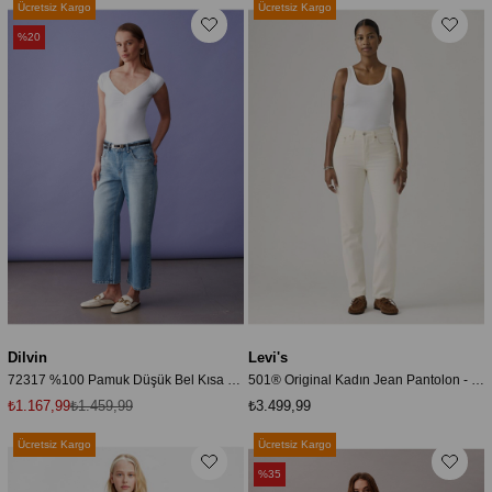
Ücretsiz Kargo
Ücretsiz Kargo
%20
Dilvin
Levi's
72317 %100 Pamuk Düşük Bel Kısa Paça Jean-Mavi
501® Original Kadın Jean Pantolon - Surprise Guest
₺1.167,99
₺1.459,99
₺3.499,99
Ücretsiz Kargo
Ücretsiz Kargo
%35