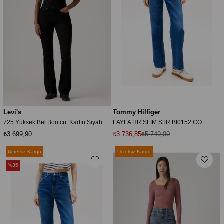
Levi's
Tommy Hilfiger
725 Yüksek Bel Bootcut Kadın Siyah Jean
LAYLA HR SLIM STR BI0152 CO
₺3.699,90
₺3.736,85
₺5.749,00
Ücretsiz Kargo
Ücretsiz Kargo
%35