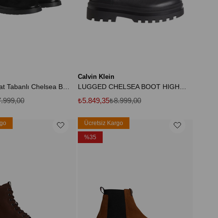
Calvin Klein
Erkek Combat Tabanlı Chelsea Bot - Siyah
LUGGED CHELSEA BOOT HIGH LTH
.999,00
₺5.849,35
₺8.999,00
rgo
Ücretsiz Kargo
%35