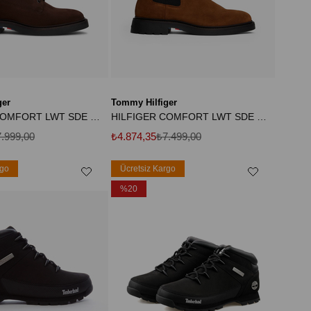
ger
Tommy Hilfiger
HILFIGER COMFORT LWT SDE BOOT
HILFIGER COMFORT LWT SDE CHELSEA
.999,00
₺4.874,35
₺7.499,00
rgo
Ücretsiz Kargo
%20