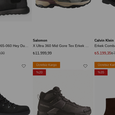
Salomon
Calvin Klein
Erkek Bot HD.42065-060 Hey Dude Branson Classic Black/Black
X Ultra 360 Mid Gore Tex Erkek Kısa Bot
,00
₺11.999,99
₺5.199,35
₺7
Ücretsiz Kargo
Ücretsiz Ka
%20
%35