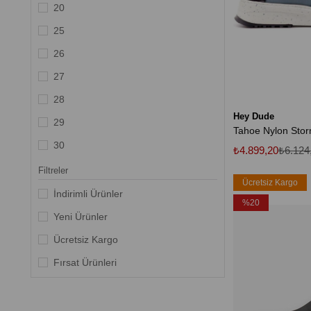
Red Brown
20
--Sarı
25
Turuncu
26
27
28
Hey Dude
29
30
₺4.899,20
₺6.124
31
Filtreler
Ücretsiz Kargo
32
İndirimli Ürünler
%20
33
Yeni Ürünler
34
Ücretsiz Kargo
35
Fırsat Ürünleri
36