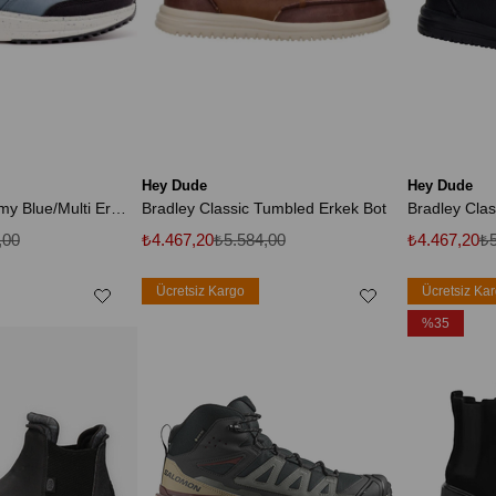
Hey Dude
Hey Dude
Tahoe Nylon Stormy Blue/Multi Erkek Bot
Bradley Classic Tumbled Erkek Bot
,00
₺4.467,20
₺5.584,00
₺4.467,20
₺5
Ücretsiz Kargo
Ücretsiz Ka
%35