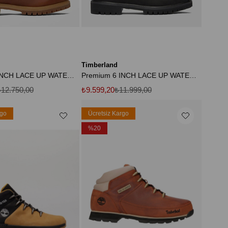
Timberland
Premium 6 INCH LACE UP WATERP TB1270942141
Premium 6 INCH LACE UP WATERP TB1100730011
12.750,00
₺9.599,20
₺11.999,00
rgo
Ücretsiz Kargo
%20