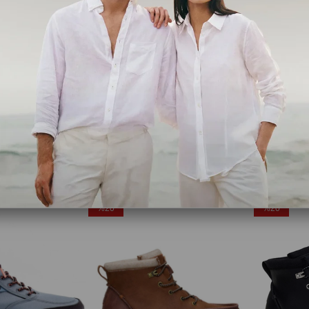
Calvin Klein
Salomon
Tb0A6Cep Britton Mills Mid Lace Up Chukka Boot Camel Erkek Bot
Erkek Bot YM0YM01372PDG
,00
₺5.199,35
₺7.999,00
₺10.799,99
₺
Ücretsiz Kargo
Ücretsiz Ka
%20
%20