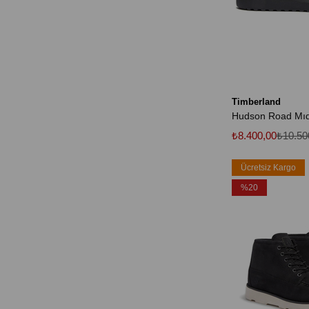
Timberland
₺8.400,00
₺10.50
Ücretsiz Kargo
%20