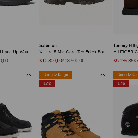
Salomon
Tommy Hilfi
Hudson Road Mıd Lace Up Waterproof Chukk Siyah Nubuk Ayakkabı
X Ultra 5 Mid Gore-Tex Erkek Bot
0,00
₺10.800,00
₺13.500,00
₺5.199,35
₺7
Ücretsiz Kargo
Ücretsiz Ka
%20
%20