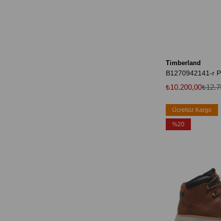
Timberland
₺10.200,00
₺12.7
Ücretsiz Kargo
%20