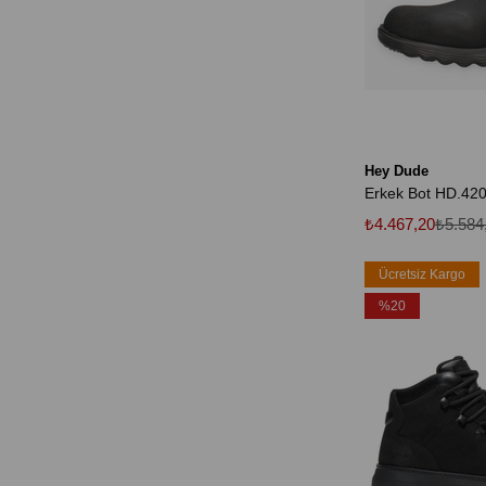
Hey Dude
₺4.467,20
₺5.584
Ücretsiz Kargo
%20