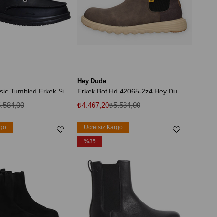
Hey Dude
Bradley Classic Tumbled Erkek Siyah Bağcıklı Bot
Erkek Bot Hd.42065-2z4 Hey Dude Branson Classic Deseert Brown
.584,00
₺4.467,20
₺5.584,00
rgo
Ücretsiz Kargo
%35