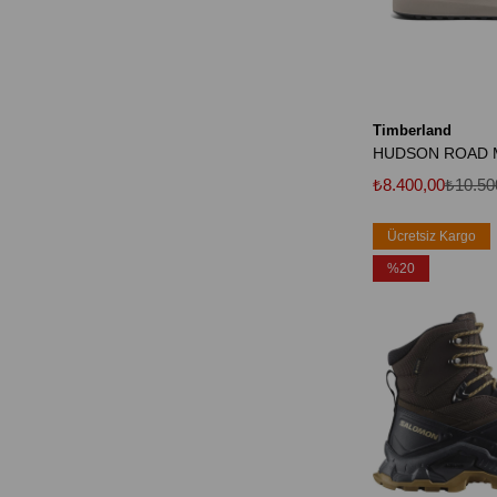
Timberland
₺8.400,00
₺10.50
Ücretsiz Kargo
%20