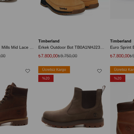
Timberland
Timberland
Tb0A6Cep Britton Mills Mid Lace Up Chukka Boot Süet Siyah Erkek Bot
Erkek Outdoor Bot TB0A1NHJ2311 CA1NHJ EURO SPRINT HIKER WHEAT/BLACK
Euro Sprint 
,00
₺7.800,00
₺9.750,00
₺7.800,00
₺9
Ücretsiz Kargo
Ücretsiz Ka
%20
%20