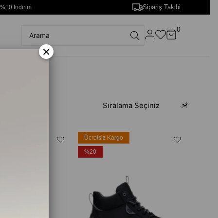
Sipariş Takibi
 %10 İndirim
0
×
rgo
Ücretsiz Kargo
%20