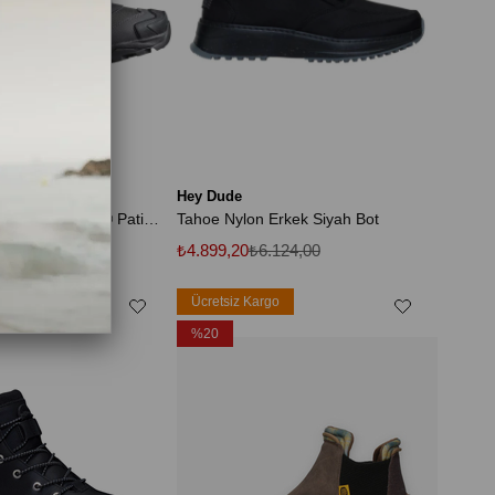
Hey Dude
X Ultra 5 Mıd Gtx Gore-Tex® Patika Tırmanış Erkek Outdoor Bot SİYAH
Tahoe Nylon Erkek Siyah Bot
13.499,99
₺4.899,20
₺6.124,00
rgo
Ücretsiz Kargo
%20