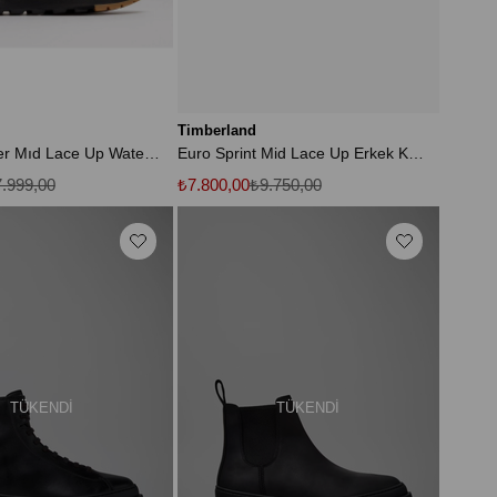
Timberland
Sprint Trekker Mıd Lace Up Waterproof Sn Erkek Bot
Euro Sprint Mid Lace Up Erkek Kahverengi Bot Tb0a121k2141
.999,00
₺7.800,00
₺9.750,00
TÜKENDI
TÜKENDI