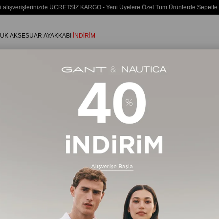
i alışverişlerinizde ÜCRETSİZ KARGO - Yeni Üyelere Özel Tüm Ürünlerde Sepette
UK
AKSESUAR
AYAKKABI
İNDİRİM
Erkek
AYAKKABI
Bot & Bootie
102 Ürün
Ücretsiz Kargo
Ücretsiz Ka
%35
%20