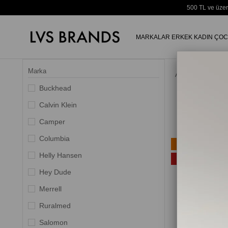
500 TL ve üzer
MARKALAR
ERKEK
KADIN
ÇOC
Marka
Anasayfa
Buckhead
Calvin Klein
Camper
Columbia
Ücretsiz Kargo
Helly Hansen
%20
Hey Dude
Merrell
Ruralmed
Salomon