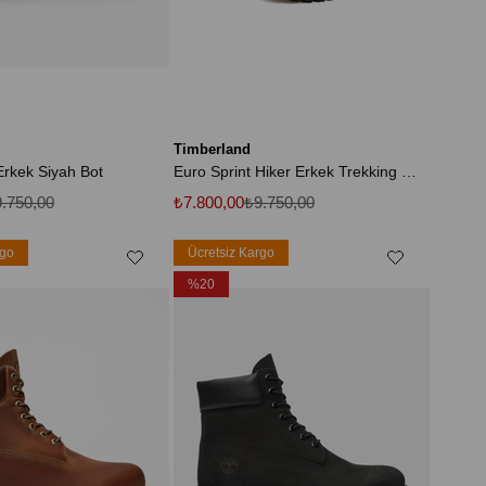
Timberland
Erkek Siyah Bot
Euro Sprint Hiker Erkek Trekking Bot Ve Ayakkabısı TB06361R0011 Siyah
.750,00
₺7.800,00
₺9.750,00
rgo
Ücretsiz Kargo
%20