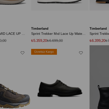
Timberland
Timberland
HUDSON ROAD MID LACE UP WATERPROOF CHUKK TB0A69RDEM61
Sprint Trekker Mıd Lace Up Waterproof Sn Erkek Lacivert Bot
0,00
₺5.359,20
₺6.699,00
₺6.399,20
₺7
Ücretsiz Kargo