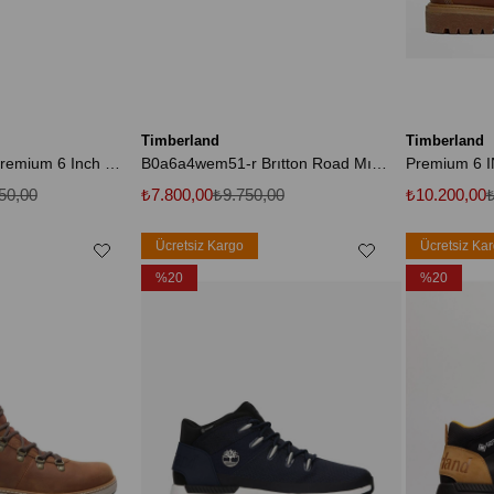
Timberland
Timberland
B1270942141-r Premium 6 Inch Lace Up Waterp Erkek Bot Ve çizme Kahve
B0a6a4wem51-r Brıtton Road Mıd Chelsea Boot Erkek Bot Ve çizme Kahve
50,00
₺7.800,00
₺9.750,00
₺10.200,00
₺
Ücretsiz Kargo
Ücretsiz Ka
%20
%20