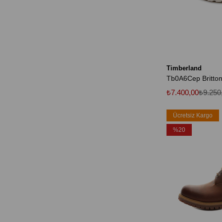
Timberland
₺7.400,00
₺9.250
Ücretsiz Kargo
%20