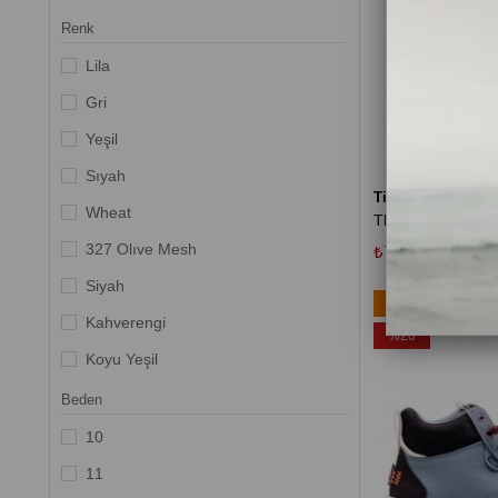
Superfit
Renk
The North Face
Lila
Timberland
Gri
Tommy Hilfiger
Yeşil
Sıyah
Timberland
Wheat
327 Olıve Mesh
₺7.400,00
₺9.250
Siyah
Ücretsiz Kargo
Kahverengi
%20
Koyu Yeşil
Tarçın
Beden
Black/Phantom/Magnet
10
Kaki
11