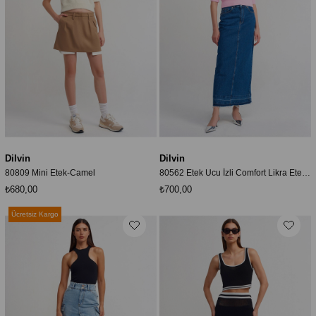
Dilvin
Dilvin
80809 Mini Etek-Camel
80562 Etek Ucu İzli Comfort Likra Etek-Mavi
₺680,00
₺700,00
Ücretsiz Kargo