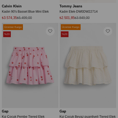
Calvin Klein
Tommy Jeans
Kadın 90's Basset Blue Mini Etek
Kadın Etek-DW0DW22714
₺3.574,35
₺5.499,00
₺2.501,85
₺3.849,00
Ücretsiz Kargo
Ücretsiz Kargo
%20
%20
Gap
Gap
Kız Çocuk Pembe Tiered Etek
Kız Çocuk Beyaz puantiyeli Tiered Etek