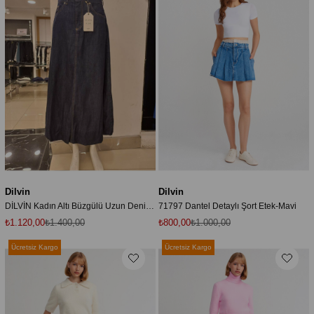
Dilvin
Dilvin
DİLVİN Kadın Altı Büzgülü Uzun Denim Balon Etek
71797 Dantel Detaylı Şort Etek-Mavi
₺1.120,00
₺1.400,00
₺800,00
₺1.000,00
Ücretsiz Kargo
Ücretsiz Kargo