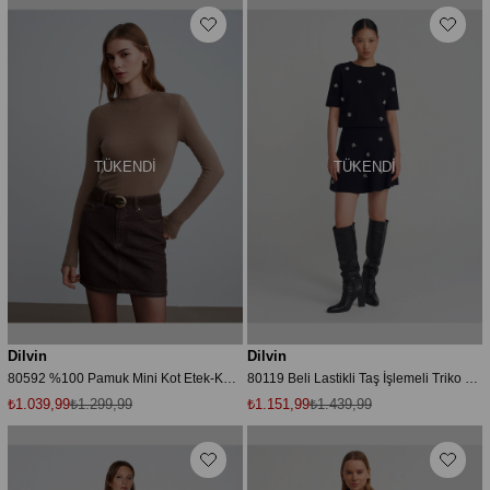
TÜKENDI
TÜKENDI
Dilvin
Dilvin
80592 %100 Pamuk Mini Kot Etek-Kahve
80119 Beli Lastikli Taş İşlemeli Triko Etek-Siyah
₺1.039,99
₺1.299,99
₺1.151,99
₺1.439,99