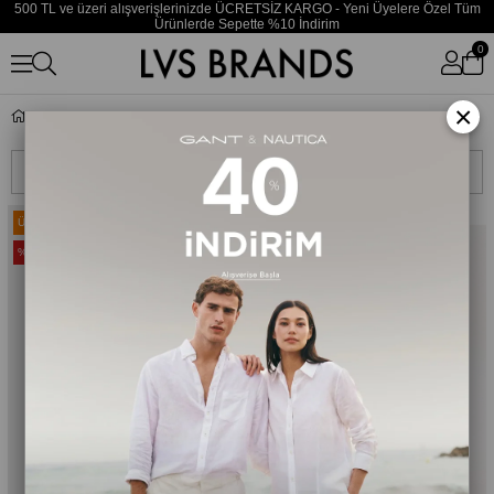
500 TL ve üzeri alışverişlerinizde ÜCRETSİZ KARGO - Yeni Üyelere Özel Tüm
Ürünlerde Sepette %10 İndirim
0
×
Etek
Sıralama
Filtreleme
Ücretsiz Kargo
Ücretsiz Kargo
%35
%35