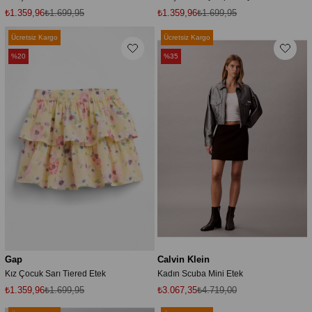
₺1.359,96
₺1.699,95
₺1.359,96
₺1.699,95
Ücretsiz Kargo
Ücretsiz Kargo
%20
%35
Gap
Calvin Klein
Kız Çocuk Sarı Tiered Etek
Kadın Scuba Mini Etek
₺1.359,96
₺1.699,95
₺3.067,35
₺4.719,00