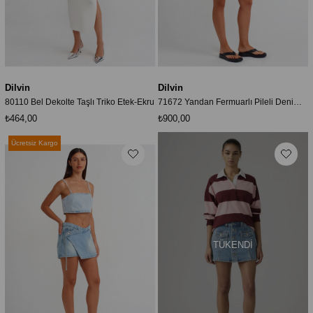
Dilvin
Dilvin
80110 Bel Dekolte Taşlı Triko Etek-Ekru
71672 Yandan Fermuarlı Pileli Denim Şort Etek-Mavi
₺464,00
₺900,00
Ücretsiz Kargo
TÜKENDI