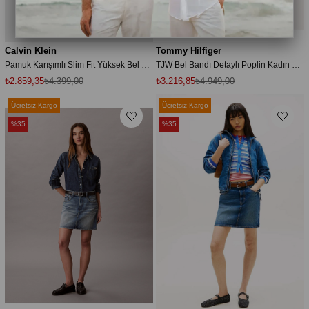
Calvin Klein
Tommy Hilfiger
Pamuk Karışımlı Slim Fit Yüksek Bel Etek LV047F364GYAS ETEK LV047F364G YAS
TJW Bel Bandı Detaylı Poplin Kadın Siyah Etek DW0DW22299BDS
₺2.859,35
₺4.399,00
₺3.216,85
₺4.949,00
Ücretsiz Kargo
Ücretsiz Kargo
%35
%35