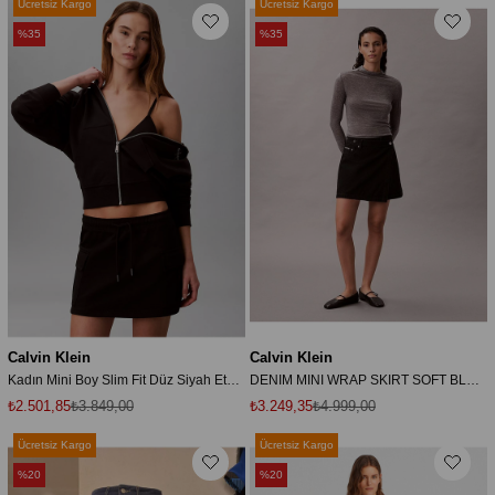
Ücretsiz Kargo
Ücretsiz Kargo
%35
%35
Calvin Klein
Calvin Klein
Kadın Mini Boy Slim Fit Düz Siyah Etek LV047B268G-UB1
DENIM MINI WRAP SKIRT SOFT BLACK
₺2.501,85
₺3.849,00
₺3.249,35
₺4.999,00
Ücretsiz Kargo
Ücretsiz Kargo
%20
%20