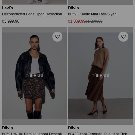
Levi's
Dilvin
Deconsructed Edge Upon Reflection Kadın Jean Etek
80593 Kadife Mini Etek-Siyah
₺3.999,90
₺1.039,99
₺1.299,99
TÜKENDI
TÜKENDI
Dilvin
Dilvin
80591 %100 Pamuk Leopar Desenli Kot Etek-Kahve
80433 Yanı Fermuarlı Pileli Kot Etek-Kahve