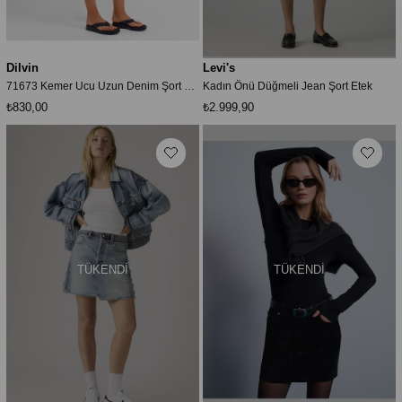
Dilvin
Levi's
71673 Kemer Ucu Uzun Denim Şort Etek-Mavi
Kadın Önü Düğmeli Jean Şort Etek
₺830,00
₺2.999,90
TÜKENDI
TÜKENDI