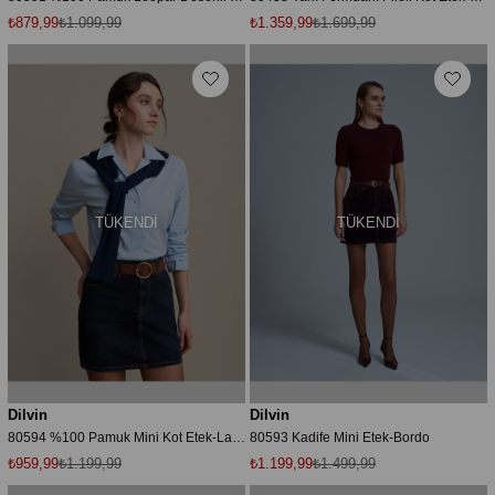
₺879,99
₺1.099,99
₺1.359,99
₺1.699,99
TÜKENDI
TÜKENDI
Dilvin
Dilvin
80594 %100 Pamuk Mini Kot Etek-Lacivert
80593 Kadife Mini Etek-Bordo
₺959,99
₺1.199,99
₺1.199,99
₺1.499,99