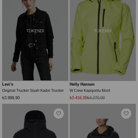
TÜKENDI
TÜKENDI
Levi's
Helly Hansen
Original Trucker Siyah Kadın Trucker
W Crew Kapişonlu Mont
₺3.999,90
₺3.416,00
₺4.270,00