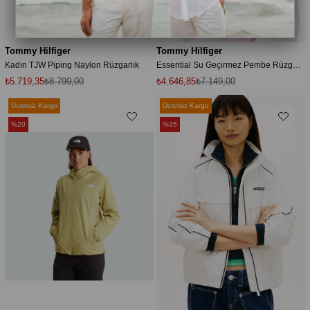
Tommy Hilfiger
Tommy Hilfiger
Kadın TJW Piping Naylon Rüzgarlık
Essential Su Geçirmez Pembe Rüzgarlık
₺5.719,35
₺8.799,00
₺4.646,85
₺7.149,00
Ücretsiz Kargo
Ücretsiz Kargo
%20
%35