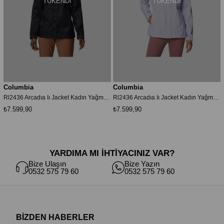
TÜKENDI
TÜKENDI
Columbia
Columbia
Rl2436 Arcadıa Iı Jacket Kadın Yağmurluk
Rl2436 Arcadıa Iı Jacket Kadın Yağmurluk
₺7.599,90
₺7.599,90
YARDIMA MI İHTİYACINIZ VAR?
Bize Ulaşın
Bize Yazın
0532 575 79 60
0532 575 79 60
BİZDEN HABERLER