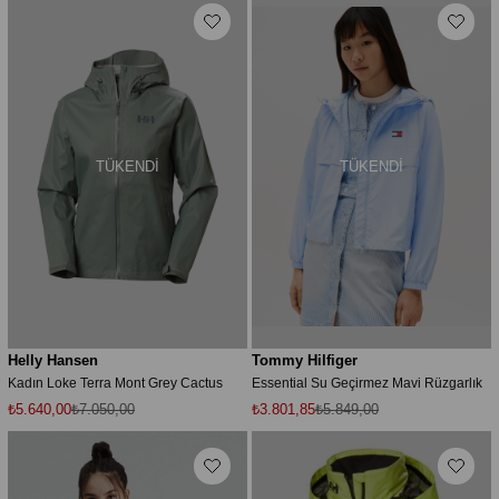
TÜKENDI
TÜKENDI
Helly Hansen
Tommy Hilfiger
Kadın Loke Terra Mont Grey Cactus
Essential Su Geçirmez Mavi Rüzgarlık
₺5.640,00
₺7.050,00
₺3.801,85
₺5.849,00