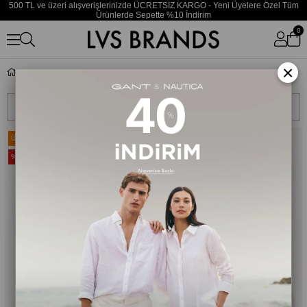
500 TL ve üzeri alışverişlerinizde ÜCRETSİZ KARGO - Yeni Üyelere Özel Tüm
Ürünlerde Sepette %10 İndirim
0
×
Yağmurluk & Rüzgarlık
Sıralama
Filtreleme
Ücretsiz Kargo
Ücretsiz Kargo
%35
%35