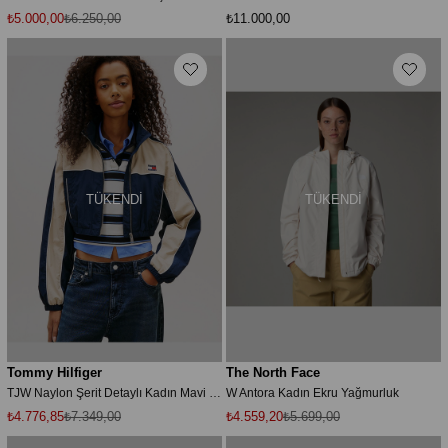
₺5.000,00
₺6.250,00
₺11.000,00
TÜKENDI
TÜKENDI
Tommy Hilfiger
The North Face
TJW Naylon Şerit Detaylı Kadın Mavi Yağmurluk DW0DW22055C1G
W Antora Kadın Ekru Yağmurluk
₺4.776,85
₺7.349,00
₺4.559,20
₺5.699,00