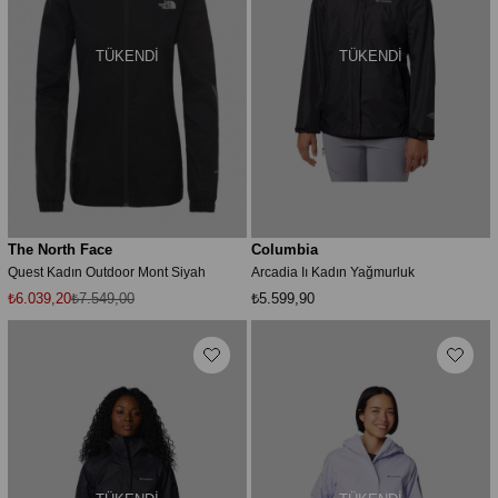
TÜKENDI
TÜKENDI
The North Face
Columbia
Quest Kadın Outdoor Mont Siyah
Arcadia Iı Kadın Yağmurluk
₺6.039,20
₺7.549,00
₺5.599,90