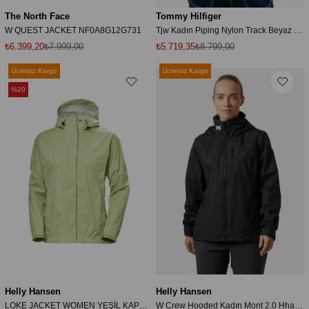
The North Face
Tommy Hilfiger
W QUEST JACKET NF0A8G12G731
Tjw Kadın Piping Nylon Track Beyaz Rüzgarlık-Ceket
₺6.399,20
₺7.999,00
₺5.719,35
₺8.799,00
Ücretsiz Kargo
Ücretsiz Kargo
%20
Helly Hansen
Helly Hansen
LOKE JACKET WOMEN YEŞİL KAPÜŞONLU
W Crew Hooded Kadın Mont 2.0 Hha.34448