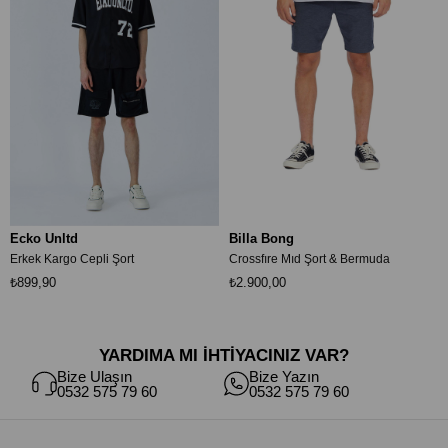
Ecko Unltd
Billa Bong
Erkek Kargo Cepli Şort
Crossfıre Mıd Şort & Bermuda
₺899,90
₺2.900,00
YARDIMA MI İHTİYACINIZ VAR?
Bize Ulaşın
Bize Yazın
0532 575 79 60
0532 575 79 60