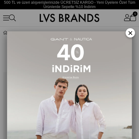
500 TL ve üzeri alışverişlerinizde ÜCRETSİZ KARGO - Yeni Üyelere Özel Tüm
Ürünlerde Sepette %10 İndirim
0
×
Seasonal Quality Erkek Siyah Şort