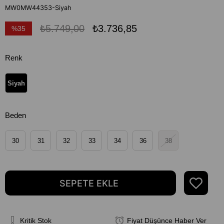
MW0MW44353-Siyah
₺5.749,00
₺3.736,85
%
35
İndirim
Renk
Siyah
Beden
30
31
32
33
34
36
38
Kritik Stok
Fiyat Düşünce Haber Ver