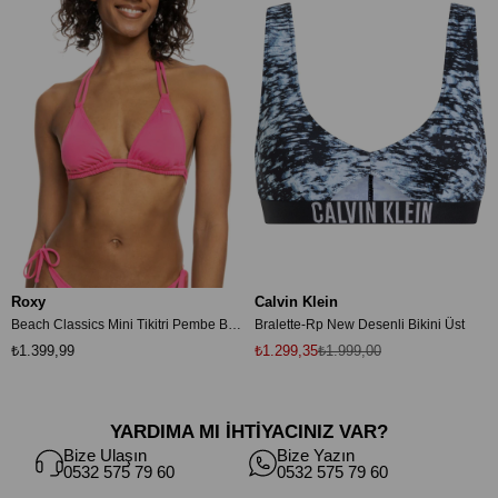
Roxy
Calvin Klein
Beach Classics Mini Tikitri Pembe Bikini Üstü ERJX305194
Bralette-Rp New Desenli Bikini Üst
₺1.399,99
₺1.299,35
₺1.999,00
YARDIMA MI İHTİYACINIZ VAR?
Bize Ulaşın
Bize Yazın
0532 575 79 60
0532 575 79 60