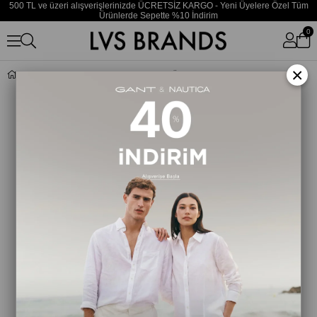
500 TL ve üzeri alışverişlerinizde ÜCRETSİZ KARGO - Yeni Üyelere Özel Tüm
Ürünlerde Sepette %10 İndirim
0
×
Kadın Yeşil-Beyaz Bikini Üstü LV00Q61208 4ZF