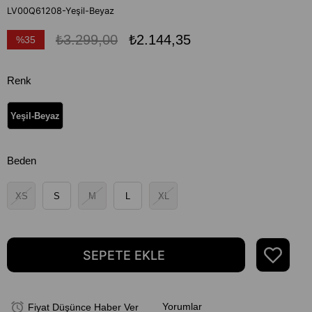
LV00Q61208-Yeşil-Beyaz
₺3.299,00
₺2.144,35
%
35
İndirim
Renk
Yeşil-Beyaz
Beden
XS
S
M
L
XL
Yorumlar
Fiyat Düşünce Haber Ver