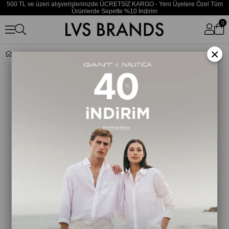
500 TL ve üzeri alışverişlerinizde ÜCRETSİZ KARGO - Yeni Üyelere Özel Tüm
Ürünlerde Sepette %10 İndirim
0
×
Kadın Siyah Bold Crescent El Çantası