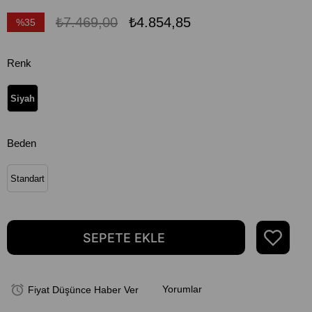
₺7.469,00
₺4.854,85
%
35
İndirim
Renk
Siyah
Beden
Standart
Yorumlar
Fiyat Düşünce Haber Ver