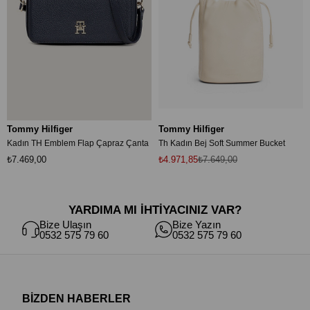
Tommy Hilfiger
Tommy Hilfiger
Kadın TH Emblem Flap Çapraz Çanta
Th Kadın Bej Soft Summer Bucket
₺7.469,00
₺4.971,85
₺7.649,00
YARDIMA MI İHTİYACINIZ VAR?
Bize Ulaşın
Bize Yazın
0532 575 79 60
0532 575 79 60
BİZDEN HABERLER