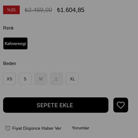
₺2.469,00
₺1.604,85
%
35
İndirim
Renk
Kahverengi
Beden
XS
S
M
L
XL
Yorumlar
Fiyat Düşünce Haber Ver