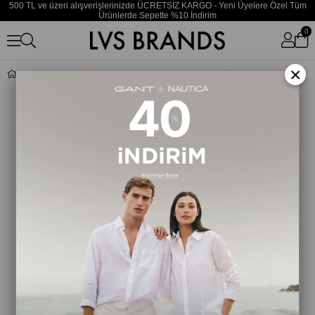
500 TL ve üzeri alışverişlerinizde ÜCRETSİZ KARGO - Yeni Üyelere Özel Tüm
Ürünlerde Sepette %10 İndirim
0
×
Kadın 3'lü Paket Kahverengi/Bej/Siyah İç Çamaşırı