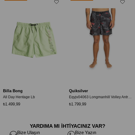
Billa Bong
Quiksilver
All Day Herıtage Lb
Eqyjv04063 Longmanhill Volley Antrasit Erkek Şort
₺1.499,99
₺1.799,99
YARDIMA MI İHTİYACINIZ VAR?
Bize Ulaşın
Bize Yazın