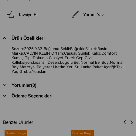
Tavsiye Et
Yorum Yaz
Ürün Özellikleri
Sezon:2026 YAZ Bağlama Şekli:Bağcıklı Silulet:Basic
Marka:CALVIN KLEIN Ortam:Casual/Günlük Kalıp:Comfort
Kumaş Tipi:Dokuma Cinsiyet:Erkek Cep:Gizli
Kolleksiyon:Lisanslı Desen:Logolu Bel:Normal Bel Boy:Normal
Boy Materyal:Polyster Üretim Yeri:Sri Lanka Paket İçeriği:Tekli
Yaş Grubu:Yetişkin
Yorumlar
(0)
Ödeme Seçenekleri
Benzer Ürünler
Ücretsiz Kargo
Ücretsiz Kargo