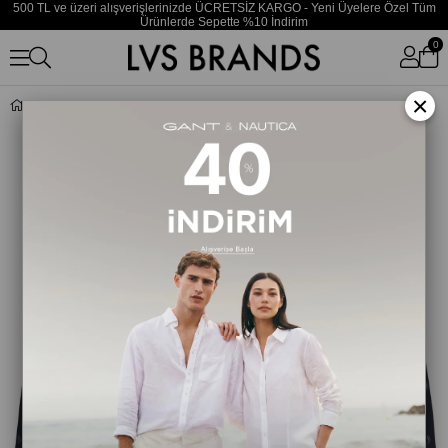
500 TL ve üzeri alışverişlerinizde ÜCRETSİZ KARGO - Yeni Üyelere Özel Tüm
Ürünlerde Sepette %10 İndirim
0
×
Erkek Koyu Lacivert Deniz Şortu LV00N61028 2QR