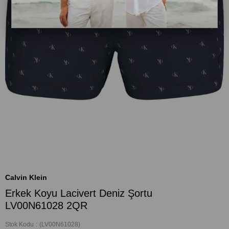
Calvin Klein
Erkek Koyu Lacivert Deniz Şortu
LV00N61028 2QR
Stok Kodu
(LV00N61028)