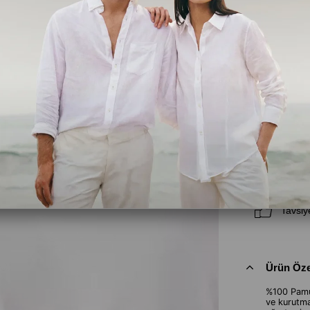
Beden
S
M
Fiyat Düş
Tavsiy
Ürün Özel
%100 Pamu
ve kurutma