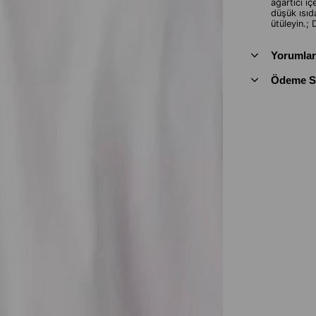
ağartıcı i
düşük ısıd
ütüleyin.; 
Yorumlar
Ödeme Se