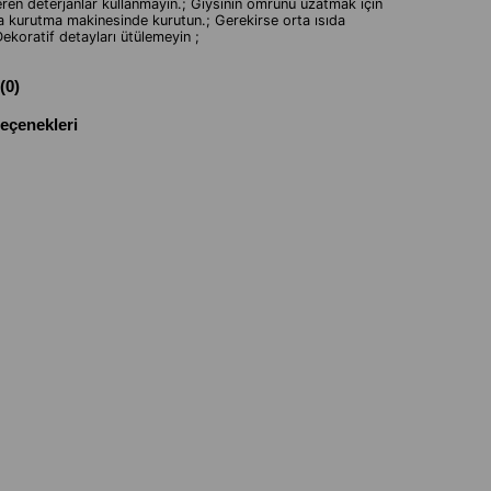
çeren deterjanlar kullanmayın.; Giysinin ömrünü uzatmak için
a kurutma makinesinde kurutun.; Gerekirse orta ısıda
Dekoratif detayları ütülemeyin ;
(0)
çenekleri