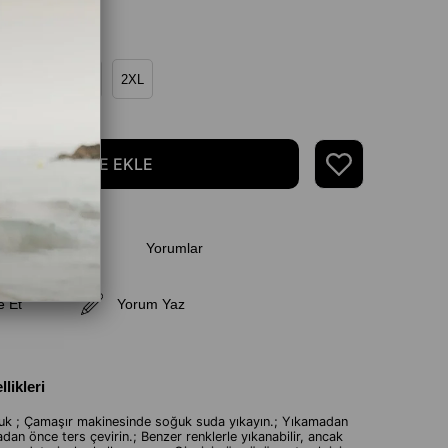
L
XL
2XL
Yorumlar
ünce Haber Ver
e Et
Yorum Yaz
likleri
k ; Çamaşır makinesinde soğuk suda yıkayın.; Yıkamadan
dan önce ters çevirin.; Benzer renklerle yıkanabilir, ancak