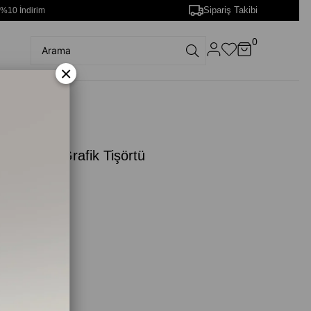
Sipariş Takibi
 %10 İndirim
0
×
ntage Fıt Grafik Tişörtü
F9-0002)