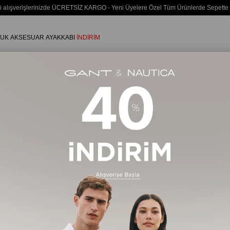
i alışverişlerinizde ÜCRETSİZ KARGO - Yeni Üyelere Özel Tüm Ürünlerde Sepette
UK
AKSESUAR
AYAKKABI
İNDİRİM
 Vintage Fıt Grafik Tişörtü
Levi's
® Erkek Vi
Stok Kodu
(005
₺1.499,90
Renk
Beyaz