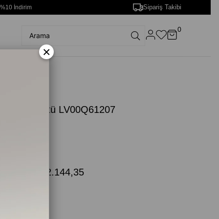
Sipariş Takibi
 %10 İndirim
0
×
ah Bikini Üstü LV00Q61207
00Q61207)
iyah
.299,00
₺2.144,35