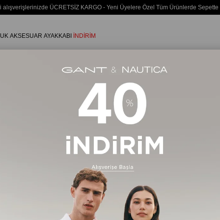
i alışverişlerinizde ÜCRETSİZ KARGO - Yeni Üyelere Özel Tüm Ürünlerde Sepette
UK
AKSESUAR
AYAKKABI
İNDİRİM
dın Siyah Bikini Üstü LV00Q61207 UB1
Calvin Klein
Kadın Siy
UB1
Stok Kodu
(LV
LV00Q61207-S
₺3
%
35
İndirim
Renk