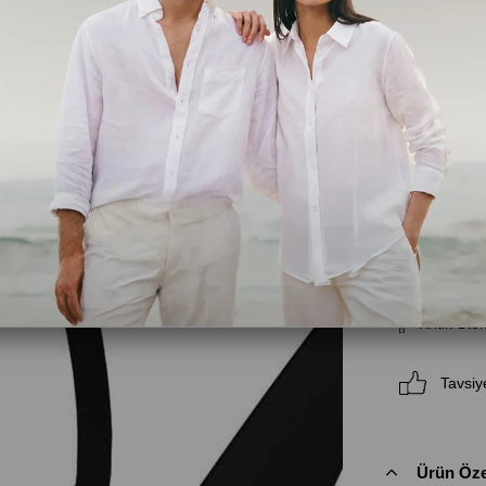
Siyah
Beden
XS
S
Kritik Sto
Tavsiy
Ürün Özel