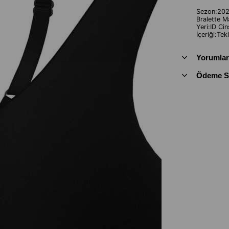
Sezon:2026
Bralette 
Yeri:ID Ci
İçeriği:Tek
Yorumlar
Ödeme Se