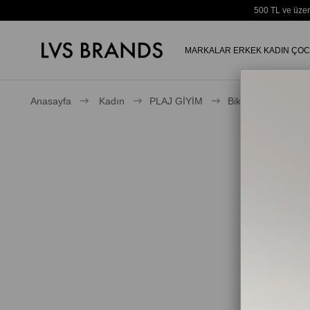
500 TL ve üzer
MARKALAR
ERKEK
KADIN
ÇOC
Anasayfa
Kadın
PLAJ GİYİM
Bikini Üstü
Ka