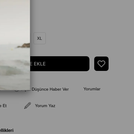
M
L
XL
Yorumlar
k
Fiyat Düşünce Haber Ver
e Et
Yorum Yaz
likleri