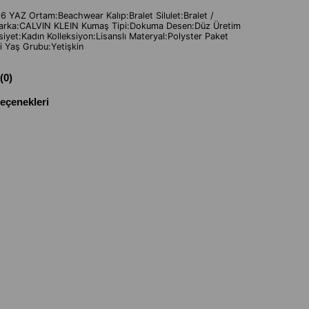
 YAZ Ortam:Beachwear Kalıp:Bralet Silulet:Bralet /
Marka:CALVIN KLEIN Kumaş Tipi:Dokuma Desen:Düz Üretim
nsiyet:Kadın Kolleksiyon:Lisanslı Materyal:Polyster Paket
li Yaş Grubu:Yetişkin
(0)
çenekleri