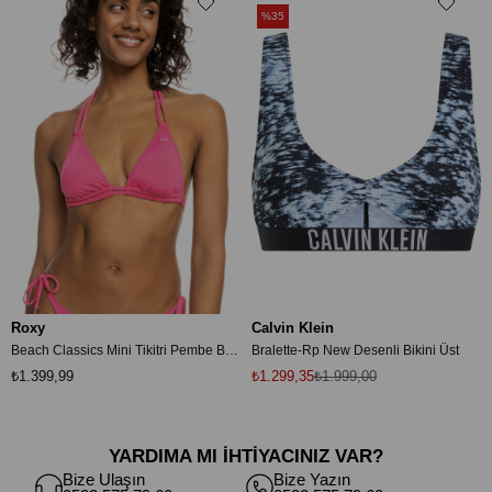
%35
Roxy
Calvin Klein
Beach Classics Mini Tikitri Pembe Bikini Üstü ERJX305194
Bralette-Rp New Desenli Bikini Üst
₺1.399,99
₺1.299,35
₺1.999,00
YARDIMA MI İHTİYACINIZ VAR?
Bize Ulaşın
Bize Yazın