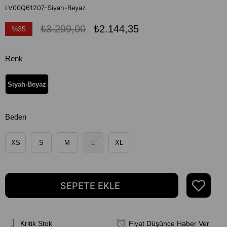
LV00Q61207-Siyah-Beyaz
₺3.299,00
₺2.144,35
%
35
İndirim
Renk
Siyah-Beyaz
Beden
XS
S
M
L
XL
Kritik Stok
Fiyat Düşünce Haber Ver