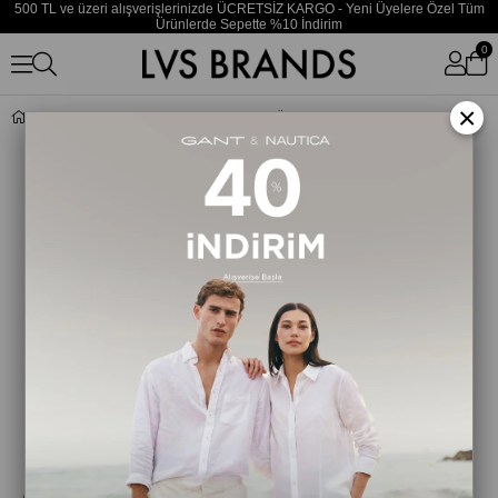
500 TL ve üzeri alışverişlerinizde ÜCRETSİZ KARGO - Yeni Üyelere Özel Tüm
Ürünlerde Sepette %10 İndirim
0
×
Kadın Siyah-Beyaz Bikini Üstü LV00Q61207 32N