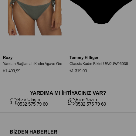
Roxy
Tommy Hilfiger
Yandan Bağlamalı Kadın Agave Green Bikini Altı ERJX404813
Classic Kadın Bikini UW0UW06038
₺1.499,99
₺1.319,00
YARDIMA MI İHTİYACINIZ VAR?
Bize Ulaşın
Bize Yazın
0532 575 79 60
0532 575 79 60
BİZDEN HABERLER