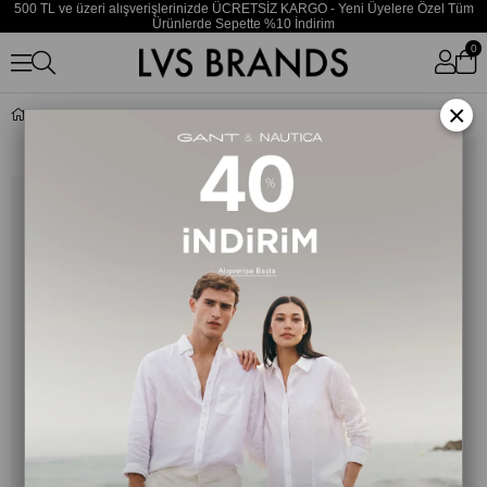
500 TL ve üzeri alışverişlerinizde ÜCRETSİZ KARGO - Yeni Üyelere Özel Tüm
Ürünlerde Sepette %10 İndirim
0
×
Kadın Turuncu Bikini Külot