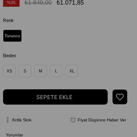
₺1.649,00
₺1.071,85
%
35
İndirim
Renk
Turuncu
Beden
XS
S
M
L
XL
Kritik Stok
Fiyat Düşünce Haber Ver
Yorumlar