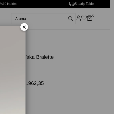
Sipariş Takibi
 %10 İndirim
0
×
ah Yüksek Yaka Bralette
ü
00Q61212)
.019,00
₺1.962,35