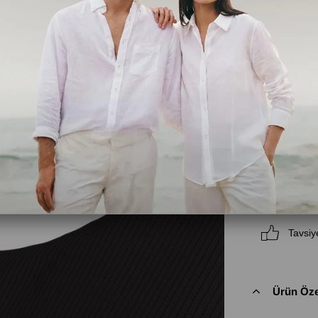
Beden
XS
S
Kritik Sto
Tavsiy
Ürün Özel