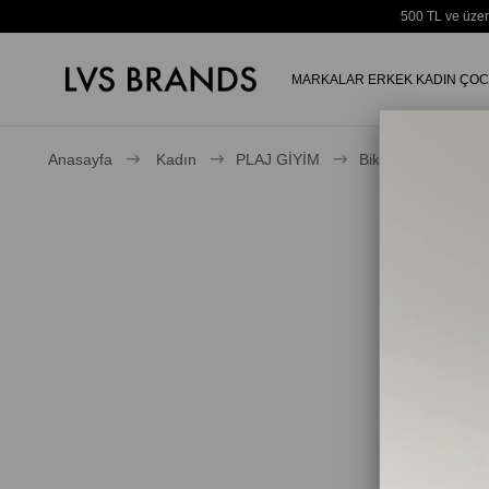
500 TL ve üzer
MARKALAR
ERKEK
KADIN
ÇOC
Anasayfa
Kadın
PLAJ GİYİM
Bikini Üstü
Ka