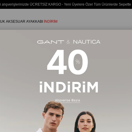
i alışverişlerinizde ÜCRETSİZ KARGO - Yeni Üyelere Özel Tüm Ürünlerde Sepette
UK
AKSESUAR
AYAKKABI
İNDİRİM
dın Siyah Yüksek Yaka Bralette Bikini Üstü
Calvin Klein
Kadın Siy
Bikini Üst
Stok Kodu
(LV
₺3
%
35
İndirim
Renk
Siyah