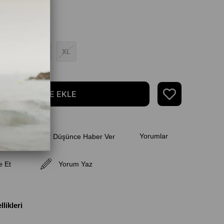
M
L
XL
Yorumlar
k
Fiyat Düşünce Haber Ver
e Et
Yorum Yaz
likleri