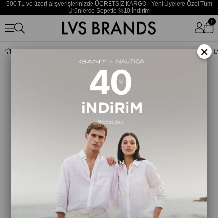
500 TL ve üzeri alışverişlerinizde ÜCRETSİZ KARGO - Yeni Üyelere Özel Tüm
Ürünlerde Sepette %10 İndirim
0
×
Kadın Marka Logolu Elastik Bel Bantlı Siyah-Beyaz Bikini Alt