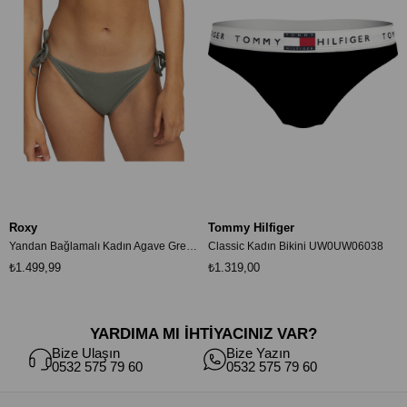
Roxy
Tommy Hilfiger
Yandan Bağlamalı Kadın Agave Green Bikini Altı ERJX404813
Classic Kadın Bikini UW0UW06038
₺1.499,99
₺1.319,00
YARDIMA MI İHTİYACINIZ VAR?
Bize Ulaşın
Bize Yazın
0532 575 79 60
0532 575 79 60