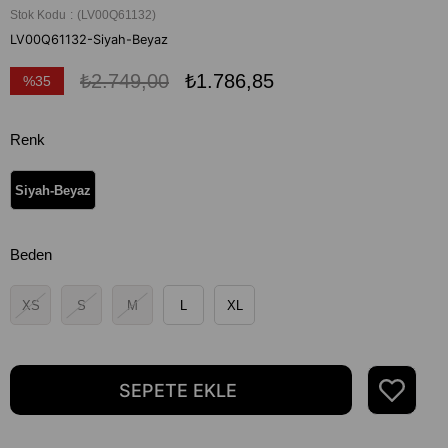
Stok Kodu
(LV00Q61132)
LV00Q61132-Siyah-Beyaz
₺2.749,00
₺1.786,85
%
35
İndirim
Renk
Siyah-Beyaz
Beden
XS
S
M
L
XL